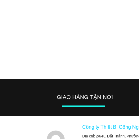
GIAO HÀNG TẬN NƠI
Công ty Thiết Bị Công N
Địa chỉ: 2/64C Đất Thánh, Phườn