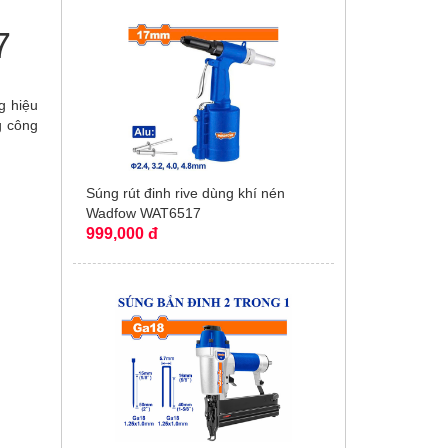
7
g hiệu
g công
Súng rút đinh rive dùng khí nén
Wadfow WAT6517
999,000 đ