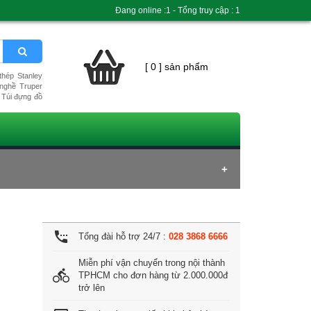
Đang online :1 - Tổng truy cập : 1
[ 0 ] sản phẩm
hép Stanley
nghề Truper
Túi đựng đồ
settings_phone
Tổng đài hỗ trợ 24/7 :
028 3868 6666
Miễn phí vận chuyển trong nội thành
directions_bike
TPHCM cho đơn hàng từ 2.000.000đ
trở lên