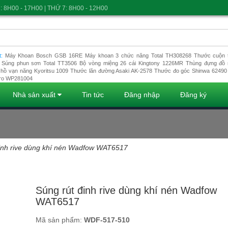
: 8H00 - 17H00 | THỨ 7: 8H00 - 12H00
t:
Máy Khoan Bosch GSB 16RE
Máy khoan 3 chức năng Total TH308268
Thước cuộn t
Súng phun sơn Total TT3506
Bộ vòng miệng 26 cái Kingtony 1226MR
Thùng đựng đồ 
hồ vạn năng Kyoritsu 1009
Thước lăn đường Asaki AK-2578
Thước đo góc Shinwa 62490
ro WP281004
Nhà sản xuất
Tin tức
Đăng nhập
Đăng ký
đinh rive dùng khí nén Wadfow WAT6517
Đang tải dữ liệu
Súng rút đinh rive dùng khí nén Wadfow
WAT6517
Mã sản phẩm:
WDF-517-510