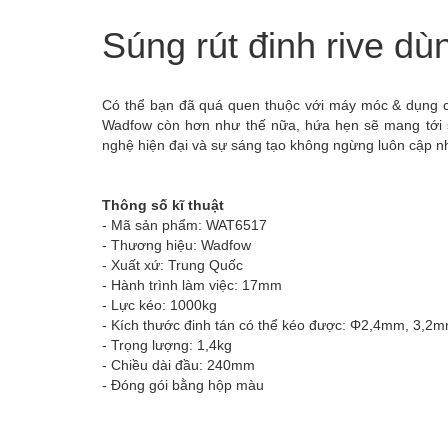
Súng rút đinh rive 
Có thể bạn đã quá quen thuộc với máy móc & dụng cụ
Wadfow còn hơn như thế nữa, hứa hẹn sẽ mang tới s
nghệ hiện đại và sự sáng tạo không ngừng luôn cập nh
Thông số kĩ thuật
- Mã sản phẩm: WAT6517
- Thương hiệu: Wadfow
- Xuất xứ: Trung Quốc
- Hành trình làm việc: 17mm
- Lực kéo: 1000kg
- Kích thước đinh tán có thể kéo được: Φ2,4mm, 3
- Trọng lượng: 1,4kg
- Chiều dài đầu: 240mm
- Đóng gói bằng hộp màu