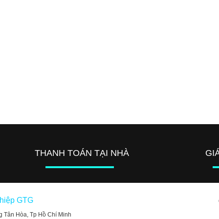
THANH TOÁN TẠI NHÀ
GI
ghiệp GTG
g Tân Hòa, Tp Hồ Chí Minh