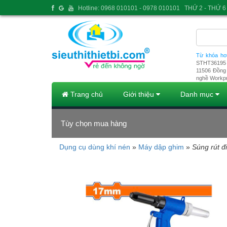
Hotline: 0968 010101 - 0978 010101
THỨ 2 - THỨ 6 
Từ khóa ho
STHT36195
11506
Đồng 
nghề Workp
Trang chủ
Giới thiệu
Danh mục
Tùy chọn mua hàng
Dụng cụ dùng khí nén
»
Máy dập ghim
»
Súng rút 