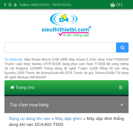
[ 0 ]
Hotline: 0968 010101 - 0978 010101
Từ khóa hot:
Máy Khoan Bosch GSB 16RE
Máy khoan 3 chức năng Total TH308268
Thước cuộn thép Stanley STHT36195
Súng phun sơn Total TT3506
Bộ vòng miệng
26 cái Kingtony 1226MR
Thùng đựng đồ nghề Truper 11506
Đồng hồ vạn năng
Kyoritsu 1009
Thước lăn đường Asaki AK-2578
Thước đo góc Shinwa 62490
Túi đựng
đồ nghề Workpro WP281004
Trang chủ
☰
Tùy chọn mua hàng
Dụng cụ dùng khí nén
»
Máy dập ghim
»
Máy dập đinh thẳng
Đang tải dữ liệu
dùng khí nén DCA A02-T50G