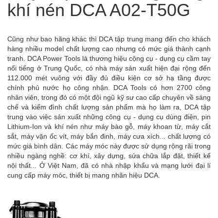
khí nén DCA A02-T50G
Cũng như bao hãng khác thì DCA tập trung mang đến cho khách
hàng nhiều model chất lượng cao nhưng có mức giá thành cạnh
tranh. DCA Power Tools là thương hiệu cộng cụ - dụng cụ cầm tay
nổi tiếng ở Trung Quốc, có nhà máy sản xuất hiện đại rộng đến
112.000 mét vuông với đầy đủ điều kiện cơ sở hạ tầng được
chính phủ nước họ công nhận. DCA Tools có hơn 2700 công
nhân viên, trong đó có một đội ngũ kỹ sư cao cấp chuyên về sáng
chế và kiểm đình chất lượng sản phẩm mà họ làm ra, DCA tập
trung vào việc sản xuất những công cụ - dụng cụ dùng điện, pin
Lithium-Ion và khí nén như máy bào gỗ, máy khoan từ, máy cắt
sắt, máy vặn ốc vít, máy bắn đinh, máy cưa xích... chất lượng có
mức giá bình dân. Các máy móc này được sử dụng rộng rãi trong
nhiều ngàng nghề: cơ khí, xây dựng, sửa chữa lắp đặt, thiết kế
nội thất... Ở Việt Nam, đã có nhà nhập khẩu và mạng lưới đại lí
cung cấp máy móc, thiết bị mang nhãn hiệu DCA.