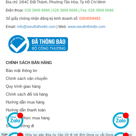
Địa chỉ: 2/64C Đất Thánh, Phường Tân Hòa, Tp Hồ Chí Minh
Điện thoại:
028 3868 8888 | 028 3868 6666 | Fax: 028 3868 6688
Số giấy chứng nhận đăng ký kinh doanh số:
0303059482
Email:
info@sieuthithietbi.com
| Web:
www.sieuthithietbi.com
CHÍNH SÁCH BÁN HÀNG
Bảo mật thông tin
Chính sách vận chuyển
Quy trình giao hàng
Chính sách đổi trả hàng
Hướng dẫn mua hàng
Hướng dẫn thanh toán
Các hình thức mua hàng
Sơ đồ đường đi
TOP TÌM KIẾM:
Chìa lục giác
Búa rìu
Cảo
Cờ lê mỏ lếch
Dụng cụ cắt
Dụng cụ dùng pin