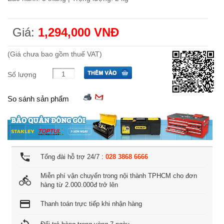
Giá:
1,294,000 VNĐ
(Giá chưa bao gồm thuế VAT)
Số lượng
So sánh sản phẩm
settings_phone
Tổng đài hỗ trợ 24/7 :
028 3868 6666
Miễn phí vận chuyển trong nội thành TPHCM cho đơn
directions_bike
hàng từ 2.000.000đ trở lên
credit_card
Thanh toán trực tiếp khi nhận hàng