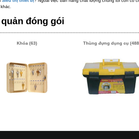
 
Siêu thị thiết bị
? Ngoài việc bán hàng chất lượng chúng tôi còn có 
 khác. 
 quản đóng gói 
Khóa (63)
Thùng đựng dụng cụ (488