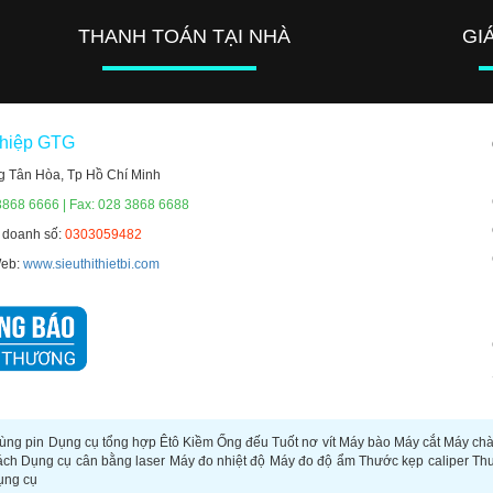
THANH TOÁN TẠI NHÀ
GI
ghiệp GTG
g Tân Hòa, Tp Hồ Chí Minh
3868 6666 | Fax: 028 3868 6688
h doanh số:
0303059482
Web:
www.sieuthithietbi.com
ùng pin
Dụng cụ tổng hợp
Êtô
Kiềm
Ống đếu
Tuốt nơ vít
Máy bào
Máy cắt
Máy ch
ách
Dụng cụ cân bằng laser
Máy đo nhiệt độ
Máy đo độ ẩm
Thước kẹp caliper
Th
ụng cụ