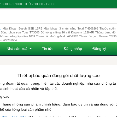
: 8H00 - 17H00 | THỨ 7: 8H00 - 12H00
t:
Máy Khoan Bosch GSB 16RE
Máy khoan 3 chức năng Total TH308268
Thước cuộn t
Súng phun sơn Total TT3506
Bộ vòng miệng 26 cái Kingtony 1226MR
Thùng đựng đồ 
hồ vạn năng Kyoritsu 1009
Thước lăn đường Asaki AK-2578
Thước đo góc Shinwa 62490
ro WP281004
Nhà sản xuất
Tin tức
Đăng nhập
Đăng ký
Thiết bị bảo quản đóng gói chất lượng cao
g đoạn rất quan trọng, hiện tại các doanh nghiệp, nhà cửa chúng ta đ
c sinh hoạt của cá nhân và tập thể. 
ng cao
ách hàng những sản phẩm chính hãng, đảm bảo uy tín và giá đúng với đ
 thể của từng loại sản phẩm nhé. 