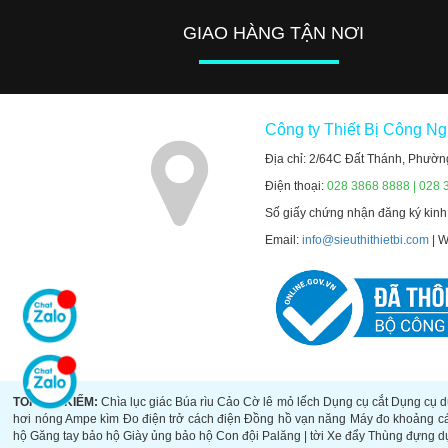
GIAO HÀNG TẬN NƠI
Công ty Thiết Bị Công N
Địa chỉ: 2/64C Đất Thánh, Phườn
Điện thoại:
028 3868 8888 | 028 
Số giấy chứng nhận đăng ký kin
Email:
info@sieuthithietbi.com
| 
TOP TÌM KIẾM:
Chìa lục giác
Búa rìu
Cảo
Cờ lê mỏ lếch
Dụng cụ cắt
Dụng cụ d
hơi nóng
Ampe kìm
Đo điện trở cách điện
Đồng hồ vạn năng
Máy đo khoảng c
hộ
Găng tay bảo hộ
Giày ủng bảo hộ
Con đội
Palăng | tời
Xe đẩy
Thùng đựng d