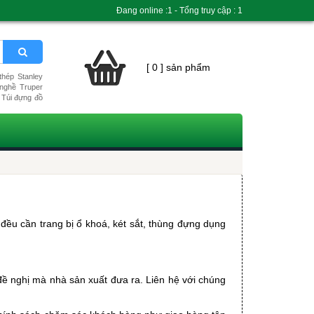
Đang online :1 - Tổng truy cập : 1
[ 0 ] sản phẩm
hép Stanley
nghề Truper
Túi đựng đồ
ều cần trang bị ổ khoá, két sắt, thùng đựng dụng 
ề nghị mà nhà sản xuất đưa ra. Liên hệ với chúng 