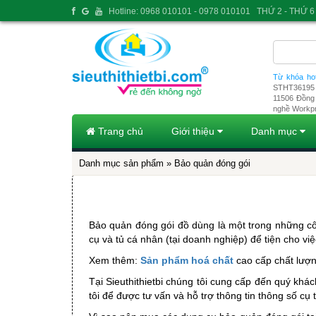
Hotline: 0968 010101 - 0978 010101
THỨ 2 - THỨ 6 
Từ khóa ho
STHT36195
11506
Đồng 
nghề Workp
Trang chủ
Giới thiệu
Danh mục
Danh mục sản phẩm
» Bảo quản đóng gói
Bảo quản đóng gói đồ dùng là một trong những côn
cụ và tủ cá nhân (tại doanh nghiệp) để tiện cho việ
Xem thêm: 
Sản phẩm hoá chất
 cao cấp chất lượ
Tại Sieuthithietbi chúng tôi cung cấp đến quý kh
tôi để được tư vấn và hỗ trợ thông tin thông số cụ