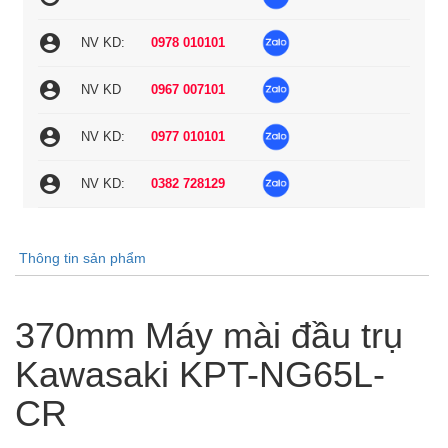
account_circle
NV KD:
0978 010101
account_circle
NV KD
0967 007101
account_circle
NV KD:
0977 010101
account_circle
NV KD:
0382 728129
Thông tin sản phẩm
370mm Máy mài đầu trụ
Kawasaki KPT-NG65L-
CR