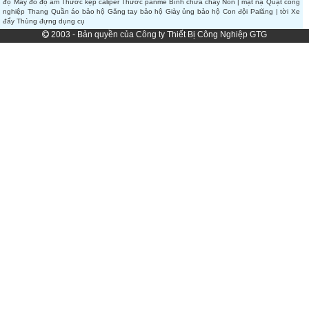
độ
Máy đo độ ẩm
Thước kẹp caliper
Thước panme
Bình chữa cháy
Nón | mặt nạ
Quạt công
nghiệp
Thang
Quần áo bảo hộ
Găng tay bảo hộ
Giày ủng bảo hộ
Con đội
Palăng | tời
Xe
đẩy
Thùng đựng dụng cụ
2003 - Bản quyền của Công ty Thiết Bị Công Nghiệp GTG