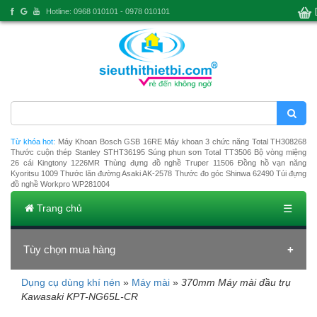
Hotline: 0968 010101 - 0978 010101
Từ khóa hot:
Máy Khoan Bosch GSB 16RE
Máy khoan 3 chức năng Total TH308268
Thước cuộn thép Stanley STHT36195
Súng phun sơn Total TT3506
Bộ vòng miệng
26 cái Kingtony 1226MR
Thùng đựng đồ nghề Truper 11506
Đồng hồ vạn năng
Kyoritsu 1009
Thước lăn đường Asaki AK-2578
Thước đo góc Shinwa 62490
Túi đựng
đồ nghề Workpro WP281004
Trang chủ
☰
Tùy chọn mua hàng
Dụng cụ dùng khí nén
»
Máy mài
»
370mm Máy mài đầu trụ
Đang tải dữ liệu
Kawasaki KPT-NG65L-CR