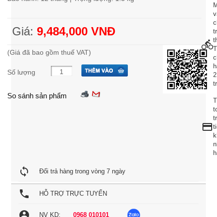
M
v
c
Giá:
9,484,000 VNĐ
t
t
directions_bike
(Giá đã bao gồm thuế VAT)
c
h
Số lượng
2
t
So sánh sản phẩm
T
t
t
credit_card
t
k
n
h
loop
Đổi trả hàng trong vòng 7 ngày
local_phone
HỖ TRỢ TRỰC TUYẾN
account_circle
NV KD:
0968 010101