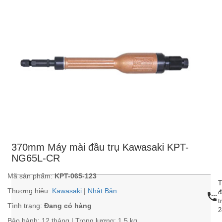
370mm Máy mài đầu trụ Kawasaki KPT-
NG65L-CR
Mã sản phẩm:
KPT-065-123
T
Thương hiệu:
Kawasaki
|
Nhật Bản
đ
settings_phone
t
Tình trạng:
Đang có hàng
2
Bảo hành: 12 tháng | Trọng lượng: 1.5 kg