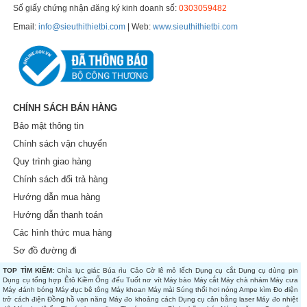
Số giấy chứng nhận đăng ký kinh doanh số:
0303059482
Email:
info@sieuthithietbi.com
| Web:
www.sieuthithietbi.com
CHÍNH SÁCH BÁN HÀNG
Bảo mật thông tin
Chính sách vận chuyển
Quy trình giao hàng
Chính sách đổi trả hàng
Hướng dẫn mua hàng
Hướng dẫn thanh toán
Các hình thức mua hàng
Sơ đồ đường đi
TOP TÌM KIẾM:
Chìa lục giác
Búa rìu
Cảo
Cờ lê mỏ lếch
Dụng cụ cắt
Dụng cụ dùng pin
Dụng cụ tổng hợp
Êtô
Kiềm
Ống đếu
Tuốt nơ vít
Máy bào
Máy cắt
Máy chà nhám
Máy cưa
Máy đánh bóng
Máy đục bê tông
Máy khoan
Máy mài
Súng thổi hơi nóng
Ampe kìm
Đo điện
trở cách điện
Đồng hồ vạn năng
Máy đo khoảng cách
Dụng cụ cân bằng laser
Máy đo nhiệt