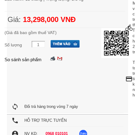
M
v
c
Giá:
13,298,000 VNĐ
t
t
directions_bike
(Giá đã bao gồm thuế VAT)
c
h
Số lượng
2
t
So sánh sản phẩm
T
t
t
credit_card
t
k
n
h
loop
Đổi trả hàng trong vòng 7 ngày
local_phone
HỖ TRỢ TRỰC TUYẾN
account_circle
NV KD:
0968 010101