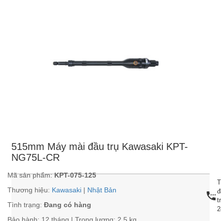
515mm Máy mài đầu trụ Kawasaki KPT-
NG75L-CR
Mã sản phẩm:
KPT-075-125
T
Thương hiệu:
Kawasaki
|
Nhật Bản
đ
settings_phone
t
Tình trạng:
Đang có hàng
2
Bảo hành: 12 tháng | Trọng lượng: 2.5 kg