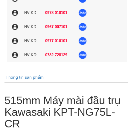
account_circle
NV KD:
0978 010101
account_circle
NV KD
0967 007101
account_circle
NV KD:
0977 010101
account_circle
NV KD:
0382 728129
Thông tin sản phẩm
515mm Máy mài đầu trụ
Kawasaki KPT-NG75L-
CR