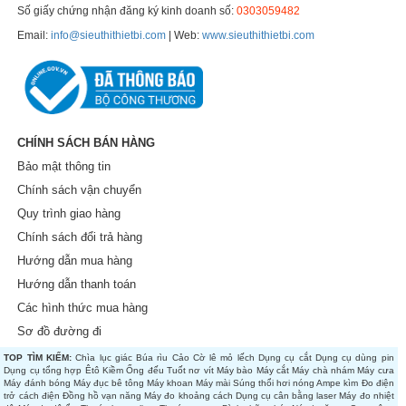
Số giấy chứng nhận đăng ký kinh doanh số:
0303059482
Email:
info@sieuthithietbi.com
| Web:
www.sieuthithietbi.com
CHÍNH SÁCH BÁN HÀNG
Bảo mật thông tin
Chính sách vận chuyển
Quy trình giao hàng
Chính sách đổi trả hàng
Hướng dẫn mua hàng
Hướng dẫn thanh toán
Các hình thức mua hàng
Sơ đồ đường đi
TOP TÌM KIẾM:
Chìa lục giác
Búa rìu
Cảo
Cờ lê mỏ lếch
Dụng cụ cắt
Dụng cụ dùng pin
Dụng cụ tổng hợp
Êtô
Kiềm
Ống đếu
Tuốt nơ vít
Máy bào
Máy cắt
Máy chà nhám
Máy cưa
Máy đánh bóng
Máy đục bê tông
Máy khoan
Máy mài
Súng thổi hơi nóng
Ampe kìm
Đo điện
trở cách điện
Đồng hồ vạn năng
Máy đo khoảng cách
Dụng cụ cân bằng laser
Máy đo nhiệt