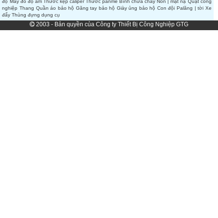
độ
Máy đo độ ẩm
Thước kẹp caliper
Thước panme
Bình chữa cháy
Nón | mặt nạ
Quạt công
nghiệp
Thang
Quần áo bảo hộ
Găng tay bảo hộ
Giày ủng bảo hộ
Con đội
Palăng | tời
Xe
đẩy
Thùng đựng dụng cụ
2003 - Bản quyền của Công ty Thiết Bị Công Nghiệp GTG