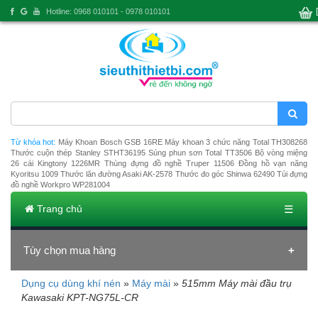
Hotline: 0968 010101 - 0978 010101
Từ khóa hot:
Máy Khoan Bosch GSB 16RE
Máy khoan 3 chức năng Total TH308268
Thước cuộn thép Stanley STHT36195
Súng phun sơn Total TT3506
Bộ vòng miệng
26 cái Kingtony 1226MR
Thùng đựng đồ nghề Truper 11506
Đồng hồ vạn năng
Kyoritsu 1009
Thước lăn đường Asaki AK-2578
Thước đo góc Shinwa 62490
Túi đựng
đồ nghề Workpro WP281004
Trang chủ
☰
Tùy chọn mua hàng
Dụng cụ dùng khí nén
»
Máy mài
»
515mm Máy mài đầu trụ
Đang tải dữ liệu
Kawasaki KPT-NG75L-CR