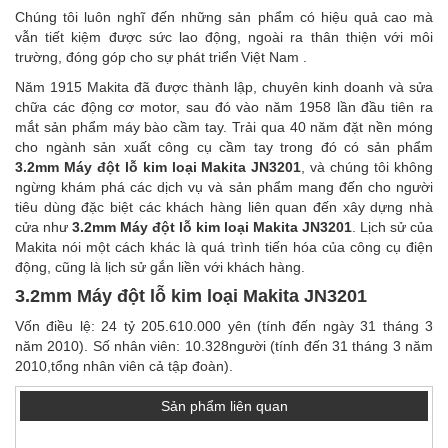
Chúng tôi luôn nghĩ đến những sản phẩm có hiệu quả cao mà
vẫn tiết kiệm được sức lao động, ngoài ra thân thiện với môi
trường, đóng góp cho sự phát triển Việt Nam .
Năm 1915 Makita đã được thành lập, chuyên kinh doanh và sửa
chữa các động cơ motor, sau đó vào năm 1958 lần đầu tiên ra
mắt sản phẩm máy bào cầm tay. Trải qua 40 năm đặt nền móng
cho ngành sản xuất công cụ cầm tay trong đó có sản phẩm
3.2mm Máy đột lỗ kim loại Makita JN3201
, và chúng tôi không
ngừng khám phá các dịch vụ và sản phẩm mang đến cho người
tiêu dùng đặc biệt các khách hàng liên quan đến xây dựng nhà
cửa như
3.2mm Máy đột lỗ kim loại Makita JN3201
. Lịch sử của
Makita nói một cách khác là quá trình tiến hóa của công cụ điện
động, cũng là lịch sử gắn liền với khách hàng.
3.2mm Máy đột lỗ kim loại Makita JN3201
Vốn điều lệ: 24 tỷ 205.610.000 yên (tính đến ngày 31 tháng 3
năm 2010). Số nhân viên: 10.328người (tính đến 31 tháng 3 năm
2010,tổng nhân viên cả tập đoàn).
Sản phẩm liên quan