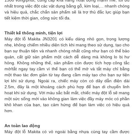
nhất trong việc đột các vật dụng bằng gỗ, kim loại,... nhanh chóng
và hiệu quả, chắc chắn sản phẩm sẽ là trợ thủ đắc lực giúp bạn
tiết kiệm thời gian, công sức tối đa.
Thiết kế thông minh, tiện lợi
Máy đột lỗ Makita JN3201 có kiểu dáng nhỏ gọn, trọng lượng
nhẹ, không chiếm nhiều diện tích khi mang theo sử dụng, tạo cho
bạn sự thuận tiện và nhanh chóng nhất cũng như bạn có thể bảo
quản, cất giữ sản phẩm một cách dễ dàng mà không lo bị hư
hỏng. Không những thế, sản phẩm còn được tích hợp công tắc
mở/tắt ngay tay cầm vì thế bạn có thể mở và tắt máy chỉ bằng
một thao tác đơn giản từ tay đang cầm máy tạo cho bạn sự tiện
lợi khi sử dụng. Ngoài ra, chiếc máy còn có dây dẫn điện dài
2.5m, đây là một khoảng cách phù hợp để bạn di chuyển linh
hoạt khi sử dụng. Với màu sắc bắt mắt, chiếc máy đột lỗ sẽ mang
một sức sống mới vào không gian làm việc đầy máy móc có phần
khô khan của bạn, tạo cảm hứng để bạn làm việc có hiệu quả
hơn.
An toàn lao động
Máy đột lỗ Makita có vỏ ngoài bằng nhựa cùng tay cầm được