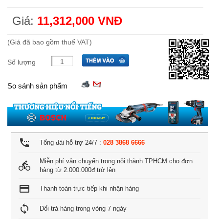
Giá:
11,312,000 VNĐ
(Giá đã bao gồm thuế VAT)
Số lượng
So sánh sản phẩm
settings_phone
Tổng đài hỗ trợ 24/7 :
028 3868 6666
Miễn phí vận chuyển trong nội thành TPHCM cho đơn
directions_bike
hàng từ 2.000.000đ trở lên
credit_card
Thanh toán trực tiếp khi nhận hàng
loop
Đổi trả hàng trong vòng 7 ngày