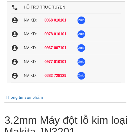
local_phone
HỖ TRỢ TRỰC TUYẾN
account_circle
NV KD:
0968 010101
account_circle
NV KD:
0978 010101
account_circle
NV KD
0967 007101
account_circle
NV KD:
0977 010101
account_circle
NV KD:
0382 728129
Thông tin sản phẩm
3.2mm Máy đột lỗ kim loại
Makita JN3201