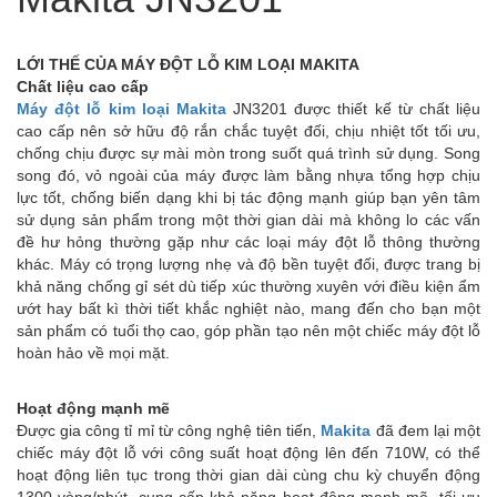
LỚI THẾ CỦA MÁY ĐỘT LỖ KIM LOẠI MAKITA
Chất liệu cao cấp
Máy đột lỗ kim loại Makita
JN3201 được thiết kế từ chất liệu
cao cấp nên sở hữu độ rắn chắc tuyệt đối, chịu nhiệt tốt tối ưu,
chống chịu được sự mài mòn trong suốt quá trình sử dụng. Song
song đó, vỏ ngoài của máy được làm bằng nhựa tổng hợp chịu
lực tốt, chống biến dạng khi bị tác động mạnh giúp bạn yên tâm
sử dụng sản phẩm trong một thời gian dài mà không lo các vấn
đề hư hỏng thường gặp như các loại máy đột lỗ thông thường
khác. Máy có trọng lượng nhẹ và độ bền tuyệt đối, được trang bị
khả năng chống gỉ sét dù tiếp xúc thường xuyên với điều kiện ẩm
ướt hay bất kì thời tiết khắc nghiệt nào, mang đến cho bạn một
sản phẩm có tuổi thọ cao, góp phần tạo nên một chiếc máy đột lỗ
hoàn hảo về mọi mặt.
Hoạt động mạnh mẽ
Được gia công tỉ mỉ từ công nghệ tiên tiến,
Makita
đã đem lại một
chiếc máy đột lỗ với công suất hoạt động lên đến 710W, có thể
hoạt động liên tục trong thời gian dài cùng chu kỳ chuyển động
1300 vòng/phút, cung cấp khả năng hoạt động mạnh mẽ, tối ưu