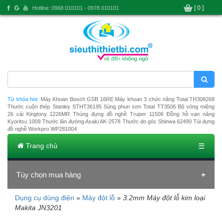
[ 0 ]
Hotline: 0968 010101 - 0978 010101
Từ khóa hot:
Máy Khoan Bosch GSB 16RE
Máy khoan 3 chức năng Total TH308268
Thước cuộn thép Stanley STHT36195
Súng phun sơn Total TT3506
Bộ vòng miệng
26 cái Kingtony 1226MR
Thùng đựng đồ nghề Truper 11506
Đồng hồ vạn năng
Kyoritsu 1009
Thước lăn đường Asaki AK-2578
Thước đo góc Shinwa 62490
Túi đựng
đồ nghề Workpro WP281004
Trang chủ
☰
Tùy chọn mua hàng
Dụng cụ dùng điện
»
Máy đột lỗ
»
3.2mm Máy đột lỗ kim loại
Đang tải dữ liệu
Makita JN3201