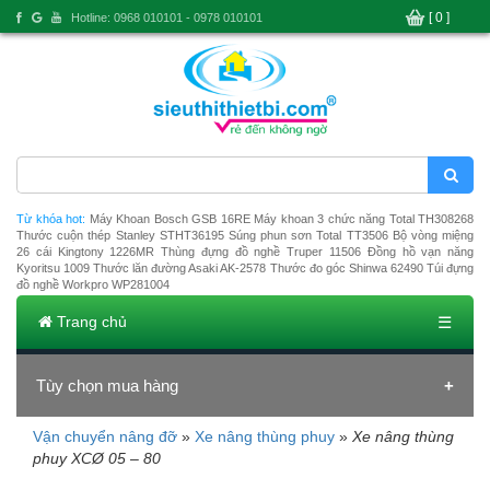
[ 0 ]
Hotline: 0968 010101 - 0978 010101
Từ khóa hot:
Máy Khoan Bosch GSB 16RE
Máy khoan 3 chức năng Total TH308268
Thước cuộn thép Stanley STHT36195
Súng phun sơn Total TT3506
Bộ vòng miệng
26 cái Kingtony 1226MR
Thùng đựng đồ nghề Truper 11506
Đồng hồ vạn năng
Kyoritsu 1009
Thước lăn đường Asaki AK-2578
Thước đo góc Shinwa 62490
Túi đựng
đồ nghề Workpro WP281004
Trang chủ
☰
Tùy chọn mua hàng
Vận chuyển nâng đỡ
»
Xe nâng thùng phuy
»
Xe nâng thùng
Đang tải dữ liệu
phuy XCØ 05 – 80