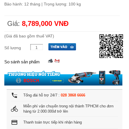
Bảo hành: 12 tháng | Trọng lượng: 100 kg
Giá:
8,789,000 VNĐ
(Giá đã bao gồm thuế VAT)
Số lượng
So sánh sản phẩm
settings_phone
Tổng đài hỗ trợ 24/7 :
028 3868 6666
Miễn phí vận chuyển trong nội thành TPHCM cho đơn
directions_bike
hàng từ 2.000.000đ trở lên
credit_card
Thanh toán trực tiếp khi nhận hàng