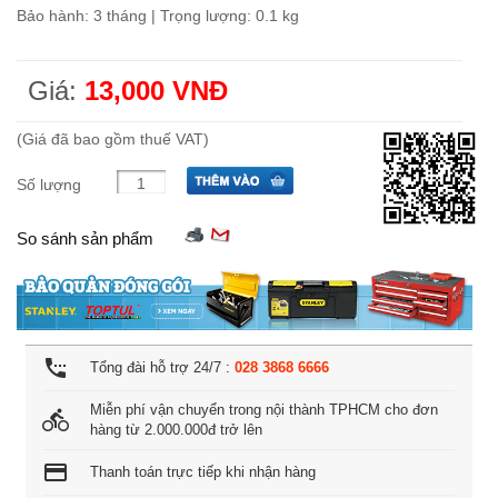
Bảo hành: 3 tháng | Trọng lượng: 0.1 kg
Giá:
13,000 VNĐ
(Giá đã bao gồm thuế VAT)
Số lượng
So sánh sản phẩm
settings_phone
Tổng đài hỗ trợ 24/7 :
028 3868 6666
Miễn phí vận chuyển trong nội thành TPHCM cho đơn
directions_bike
hàng từ 2.000.000đ trở lên
credit_card
Thanh toán trực tiếp khi nhận hàng