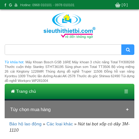
[ 0 ]
Hotline: 0968 010101 - 0978 010101
Từ khóa hot:
Máy Khoan Bosch GSB 16RE
Máy khoan 3 chức năng Total TH308268
Thước cuộn thép Stanley STHT36195
Súng phun sơn Total TT3506
Bộ vòng miệng
26 cái Kingtony 1226MR
Thùng đựng đồ nghề Truper 11506
Đồng hồ vạn năng
Kyoritsu 1009
Thước lăn đường Asaki AK-2578
Thước đo góc Shinwa 62490
Túi đựng
đồ nghề Workpro WP281004
Trang chủ
☰
Tùy chọn mua hàng
Bảo hộ lao động
»
Các loại khác
»
Nút tai bọt xốp có dây 3M-
Đang tải dữ liệu
1110