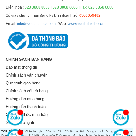
Điện thoại:
028 3868 8888 | 028 3868 6666 | Fax: 028 3868 6688
Số giấy chứng nhận đăng ký kinh doanh số:
0303059482
Email:
info@sieuthithietbi.com
| Web:
www.sieuthithietbi.com
CHÍNH SÁCH BÁN HÀNG
Bảo mật thông tin
Chính sách vận chuyển
Quy trình giao hàng
Chính sách đổi trả hàng
Hướng dẫn mua hàng
Hướng dẫn thanh toán
Các hình thức mua hàng
Sơ đồ đường đi
TOP TÌM KIẾM:
Chìa lục giác
Búa rìu
Cảo
Cờ lê mỏ lếch
Dụng cụ cắt
Dụng cụ dùng pin
Dụng cụ tổng hợp
Êtô
Kiềm
Ống đếu
Tuốt nơ vít
Máy bào
Máy cắt
Máy chà nhám
Máy cưa