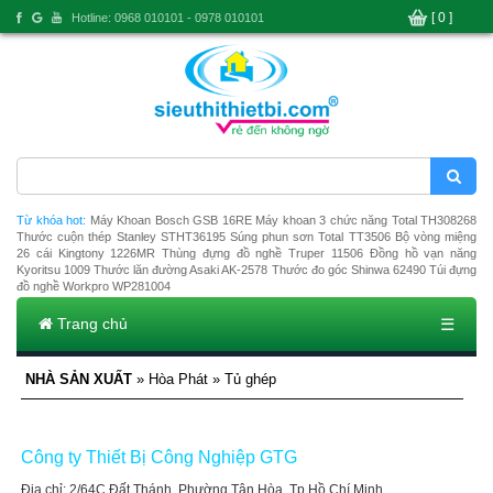
[ 0 ]
Hotline: 0968 010101 - 0978 010101
Từ khóa hot:
Máy Khoan Bosch GSB 16RE
Máy khoan 3 chức năng Total TH308268
Thước cuộn thép Stanley STHT36195
Súng phun sơn Total TT3506
Bộ vòng miệng
26 cái Kingtony 1226MR
Thùng đựng đồ nghề Truper 11506
Đồng hồ vạn năng
Kyoritsu 1009
Thước lăn đường Asaki AK-2578
Thước đo góc Shinwa 62490
Túi đựng
đồ nghề Workpro WP281004
Trang chủ
☰
NHÀ SẢN XUẤT
» Hòa Phát » Tủ ghép
Công ty Thiết Bị Công Nghiệp GTG
Địa chỉ: 2/64C Đất Thánh, Phường Tân Hòa, Tp Hồ Chí Minh