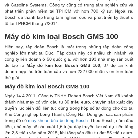
và Gasoline Systems. Công ty cũng có trung tâm nghiên cứu và
phát triển phần mềm tại TPHCM với hơn 700 kỹ sư. Ngoài ra,
Bosch đã thành lập trung tâm nghiên cứu và phát triển kỹ thuật ô
tô tại TPHCM tháng 7/2014.
Máy dò kim loại Bosch GMS 100
Hiện nay, tập đoàn Bosch là một trong những tập đoàn công
nghiệp lớn nhất tại Đức. Tập đoàn này có nhiều chi nhánh và
công ty liên doanh ở 50 quốc gia, với hơn 193 nhà máy sản xuất
để tạo ra
Máy dò kim loại Bosch GMS 100
, 37 dự án kinh
doanh hợp tác trên toàn cầu và hơn 232.000 nhân viên trên toàn
thế giới.
Máy dò kim loại Bosch GMS 100
Ngày 14.4.2011, Công ty TNHH Robert Bosch Việt Nam đã khánh
thành nhà máy có vốn đầu tư 30 triệu euro, chuyên sản xuất dây
truyền lực biến đổi liên tục dùng trong hộp số tự động cho ôtô tại
Khu Công nghiệp Long Thành, Đồng Nai. Đóng gói các sản phẩm
trong đó có
máy khoan búa bê tông Bosch
. Theo Bosch, năm đầu
tiên, nhà máy sẽ sản xuất 1,6 triệu dây truyền lực và dự kiến tăng
lên 2,3 triệu vào năm 2015, khi tổng vốn đầu tư đạt 55 triệu euro.