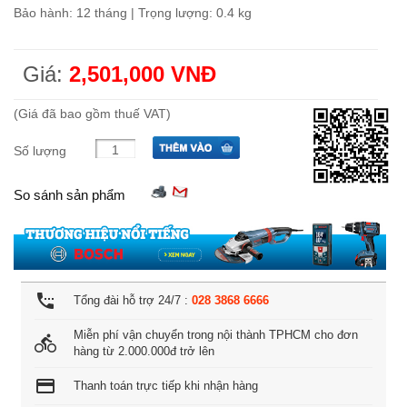
Bảo hành: 12 tháng | Trọng lượng: 0.4 kg
Giá:
2,501,000 VNĐ
(Giá đã bao gồm thuế VAT)
Số lượng
So sánh sản phẩm
settings_phone
Tổng đài hỗ trợ 24/7 :
028 3868 6666
Miễn phí vận chuyển trong nội thành TPHCM cho đơn
directions_bike
hàng từ 2.000.000đ trở lên
credit_card
Thanh toán trực tiếp khi nhận hàng