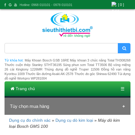
[ 0 ]
Hotline: 0968 010101 - 0978 010101
Từ khóa hot:
Máy Khoan Bosch GSB 16RE
Máy khoan 3 chức năng Total TH308268
Thước cuộn thép Stanley STHT36195
Súng phun sơn Total TT3506
Bộ vòng miệng
26 cái Kingtony 1226MR
Thùng đựng đồ nghề Truper 11506
Đồng hồ vạn năng
Kyoritsu 1009
Thước lăn đường Asaki AK-2578
Thước đo góc Shinwa 62490
Túi đựng
đồ nghề Workpro WP281004
Trang chủ
☰
Tùy chọn mua hàng
Dụng cụ đo chính xác
»
Dụng cụ dò kim loại
»
Máy dò kim
Đang tải dữ liệu
loại Bosch GMS 100