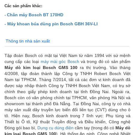
Các sản phẩm khác:
Chân máy Bosch BT 170HD
-
- Máy khoan búa dùng pin Bosch GBH 36V-LI
Thông tin nhà sản xuất
Tập đoàn Bosch có mặt tại Việt Nam từ năm 1994 với sứ mệnh
cung cấp các loại
máy mài góc Bosch
và trong đó có sản phẩm
Máy dò kim loại Bosch GMS 100
ra thị trường. Vào tháng
4/2008, tập đoàn thành lập Công ty TNHH Robert Bosch Việt
Nam tại TPHCM. Tháng 7/2014, tất cả các đơn vị kinh doanh đã
được sáp nhập thành Công ty TNHH Bosch Việt Nam, có trụ sở
chính theo giấy phép kinh doanh tại tỉnh Đồng Nai. Ngoài ra,
Bosch còn có văn phòng chính tại TPHCM, văn phòng Hà Nội và
showroom tại thành phố Đà Nẵng. Tại Đồng Nai, công ty có nhà
máy sản xuất dây truyền lực biến đổi liên tục (CVT) dùng cho ô
tô. Hiện nay, Bosch kinh doanh trong 7 lĩnh vực: Phụ tùng và
Thiết bị Ô tô, Kỹ thuật Truyền động và Điều khiển, Công nghệ
Đóng gói bao bì,
Dụng cụ dùng điện
cầm tay (trong đó có
Máy dò
kim loại Bosch GMS 100
), Hệ thống An ninh, Công nghệ Nhiệt