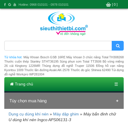
[ 0 ]
Hotline: 0968 010101 - 0978 010101
Từ khóa hot:
Máy Khoan Bosch GSB 16RE
Máy khoan 3 chức năng Total TH308268
Thước cuộn thép Stanley STHT36195
Súng phun sơn Total TT3506
Bộ vòng miệng
26 cái Kingtony 1226MR
Thùng đựng đồ nghề Truper 11506
Đồng hồ vạn năng
Kyoritsu 1009
Thước lăn đường Asaki AK-2578
Thước đo góc Shinwa 62490
Túi đựng
đồ nghề Workpro WP281004
Trang chủ
☰
Tùy chọn mua hàng
Dụng cụ dùng khí nén
»
Máy dập ghim
»
Máy bắn đinh chữ
Đang tải dữ liệu
U dùng khí nén Ingco APS06131-3