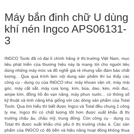
Máy bắn đinh chữ U dùng
khí nén Ingco APS06131-
3
INGCO Tools đã có đại lí chính hãng ở thị trường Việt Nam, mục
tiêu phát triển của thương hiệu này là mang tới cho người tiêu
dùng những máy móc và đồ nghề giá rẻ nhưng vẫn đảm bảo chất
lượng... Qua quá trình làm nội dung sản phẩm thì tui thấy các
công cụ - dụng cụ của INGCO như: máy khoan vặn vít, máy mài
góc, máy cắt sắt, máy cưa lọng, kìm, búa, dao, kéo, mũi đục,
ampe kìm, đồng hồ đo vạn năng, máy phun nước... có thông số
kỹ thuật và tính năng khá giống với các dòng sản phẩm của Total
Tools. Qua tìm hiểu thì biết được Ingco và Total đều chung 1 công
ty mẹ, Ingco thì có chất lượng tốt hơn được xuất khẩu đi thị
trường châu âu, châu mỹ, trung đông. Còn công cụ - dụng cụ
Total thì được xuất khẩu chủ yếu ở thị trường châu á. Các sản
phẩm của INGCO có độ bền và hiệu năng hoạt động không thua