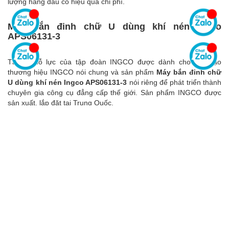
lượng hàng đầu có hiệu quả chi phí.
Máy bắn đinh chữ U dùng khí nén Ingco
APS06131-3
Tất cả nỗ lực của tập đoàn
INGCO
được dành cho việc tạo
thương hiệu
INGCO
nói chung và sản phẩm
Máy bắn đinh chữ
U dùng khí nén Ingco APS06131-3
nói riêng để phát triển thành
chuyên gia công cụ đẳng cấp thế giới. Sản phẩm
INGCO
được
sản xuất, lắp đặt tại Trung Quốc.
Chúng tôi sẵn sàng tìm nhà phân phối ở nước ngoài thay vì thành
lập đội ngũ bán hàng của riêng mình. Chúng tôi rất tự tin sản
phẩm
Máy bắn đinh chữ U dùng khí nén Ingco APS06131-
3
đạt được thành công cùng với bạn trong tương lai!
Sản phẩm liên quan