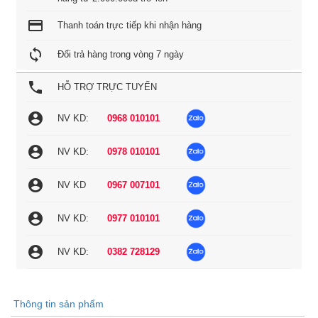
credit_card
Thanh toán trực tiếp khi nhận hàng
loop
Đổi trả hàng trong vòng 7 ngày
local_phone
HỖ TRỢ TRỰC TUYẾN
account_circle
NV KD:
0968 010101
account_circle
NV KD:
0978 010101
account_circle
NV KD
0967 007101
account_circle
NV KD:
0977 010101
account_circle
NV KD:
0382 728129
Thông tin sản phẩm