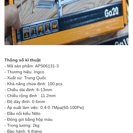
Thông số kĩ thuật
- Mã sản phẩm: APS06131-3
- Thương hiệu: Ingco
- Xuất xứ: Trung Quốc
- Khả năng chứa đinh: 100 pcs
- Chiều dài đinh: 6-13mm
- Chiều rộng đinh : 11.2mm
- Độ dày đinh: 0.6mm
- Áp suất làm việc: 0.4-0.7Mpa(60-100Psi)
- Đầu nối kiểu Nitto
- Đóng gói bằng hộp màu
- Trọng lượng: 2kg
- Bảo hành: 6 tháng