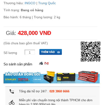
Thương hiệu:
INGCO
|
Trung Quốc
Tình trạng:
Đang có hàng
Bảo hành: 6 tháng | Trọng lượng: 2 kg
Giá:
428,000 VNĐ
(Giá chưa bao gồm thuế VAT)
Số lượng
So sánh sản phẩm
settings_phone
Tổng đài hỗ trợ 24/7 :
028 3868 6666
Miễn phí vận chuyển trong nội thành TPHCM cho đơn
directions_bike
hàng từ 2.000.000đ trở lên