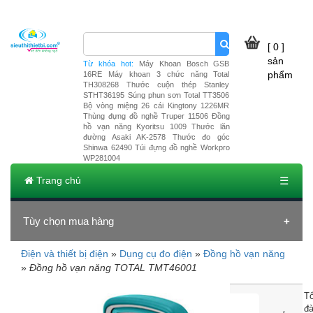
[ 0 ]
sản
Từ khóa hot:
Máy Khoan Bosch GSB
phẩm
16RE
Máy khoan 3 chức năng Total
TH308268
Thước cuộn thép Stanley
STHT36195
Súng phun sơn Total TT3506
Bộ vòng miệng 26 cái Kingtony 1226MR
Thùng đựng đồ nghề Truper 11506
Đồng
hồ vạn năng Kyoritsu 1009
Thước lăn
đường Asaki AK-2578
Thước đo góc
Shinwa 62490
Túi đựng đồ nghề Workpro
WP281004
Trang chủ
☰
Tùy chọn mua hàng
Điện và thiết bị điện
»
Dụng cụ đo điện
»
Đồng hồ vạn năng
»
Đồng hồ vạn năng TOTAL TMT46001
T
đà
Đồng hồ vạn