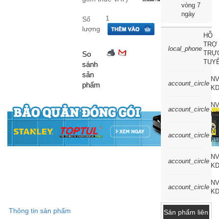
vòng 7
ngày
Số
lượng
HỖ
TRỢ
local_phone
TRỰ
So
TUY
sánh
sản
N
account_circle
phẩm
KD
N
account_circle
KD
N
account_circle
K
N
account_circle
KD
N
account_circle
KD
Thông tin sản phẩm
Sản phẩm liên