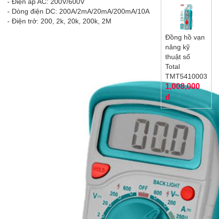
- Điện áp AC: 200V/600V
- Dòng điện DC: 200A/2mA/20mA/200mA/10A
- Điện trở: 200, 2k, 20k, 200k, 2M
Đồng hồ vạn
năng kỹ
thuật số
Total
TMT5410003
1,008,000
đ