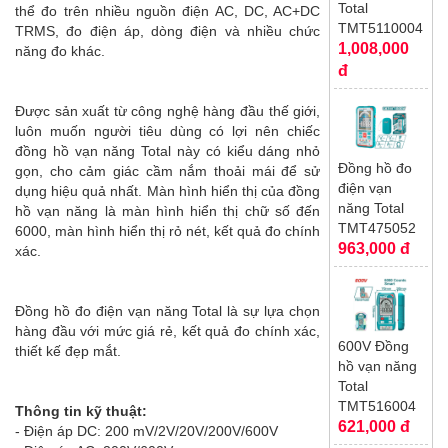
Total
thể đo trên nhiều nguồn điện AC, DC, AC+DC
TMT5110004
TRMS, đo điện áp, dòng điện và nhiều chức
1,008,000
năng đo khác.
đ
Được sản xuất từ công nghệ hàng đầu thế giới,
luôn muốn người tiêu dùng có lợi nên chiếc
đồng hồ vạn năng Total này có kiểu dáng nhỏ
Đồng hồ đo
gọn, cho cảm giác cầm nắm thoải mái để sử
điện vạn
dụng hiệu quả nhất. Màn hình hiển thị của đồng
năng Total
hồ vạn năng là màn hình hiển thị chữ số đến
TMT475052
6000, màn hình hiển thị rỏ nét, kết quả đo chính
963,000 đ
xác.
Đồng hồ đo điện vạn năng Total là sự lựa chọn
hàng đầu với mức giá rẻ, kết quả đo chính xác,
600V Đồng
thiết kế đẹp mắt.
hồ vạn năng
Total
TMT516004
Thông tin kỹ thuật:
621,000 đ
- Điện áp DC: 200 mV/2V/20V/200V/600V