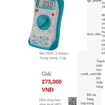
settings_phone
tr
năng TOTAL
24
TMT46001
Mi
Mã sản phẩm:
TOT-
v
460-205
c
tr
Thương hiệu:
Total
|
th
directions_bike
Trung Quốc
T
ch
Tình trạng:
Đang có
hà
hàng
2.
tr
Bảo hành: 1 tháng |
Trọng lượng: 1 kg
Thanh
toán
trực
Giá:
credit_card
tiếp
khi
273,000
nhận
hàng
VNĐ
Đổi trả
hàng
(Giá chưa bao
loop
trong
gồm thuế VAT)