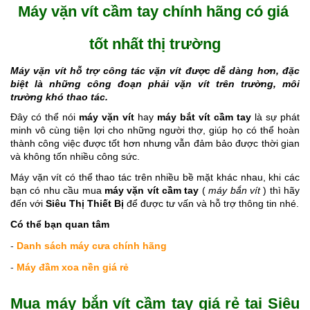
Máy vặn vít cầm tay chính hãng có giá 
tốt nhất thị trường
Máy vặn vít hỗ trợ công tác vặn vít được dễ dàng hơn, đặc 
biệt là những công đoạn phải vặn vít trên trường, môi 
trường khó thao tác.
Đây có thể nói 
máy vặn vít
 hay 
máy bắt vít cầm tay
 là sự phát 
minh vô cùng tiện lợi cho những người thợ, giúp họ có thể hoàn 
thành công việc được tốt hơn nhưng vẫn đảm bảo được thời gian 
và không tốn nhiều công sức.
Máy vặn vít có thể thao tác trên nhiều bề mặt khác nhau, khi các 
bạn có nhu cầu mua 
máy vặn vít cầm tay
 ( 
máy bắn vít 
) thì hãy 
đến với 
Siêu Thị Thiết Bị
để được tư vấn và hỗ trợ thông tin nhé.
Có thể bạn quan tâm
-
Danh sách máy cưa chính hãng
-
Máy đầm xoa nền giá rẻ
Mua máy bắn vít cầm tay giá rẻ tại Siêu 