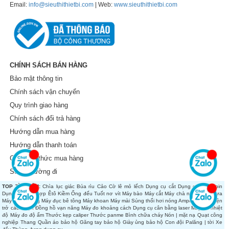
Email:
info@sieuthithietbi.com
| Web:
www.sieuthithietbi.com
CHÍNH SÁCH BÁN HÀNG
Bảo mật thông tin
Chính sách vận chuyển
Quy trình giao hàng
Chính sách đổi trả hàng
Hướng dẫn mua hàng
Hướng dẫn thanh toán
Các hình thức mua hàng
Sơ đồ đường đi
TOP TÌM KIẾM:
Chìa lục giác
Búa rìu
Cảo
Cờ lê mỏ lếch
Dụng cụ cắt
Dụng cụ dùng pin
Dụng cụ tổng hợp
Êtô
Kiềm
Ống đếu
Tuốt nơ vít
Máy bào
Máy cắt
Máy chà nhám
Máy cưa
Máy đánh bóng
Máy đục bê tông
Máy khoan
Máy mài
Súng thổi hơi nóng
Ampe kìm
Đo điện
trở cách điện
Đồng hồ vạn năng
Máy đo khoảng cách
Dụng cụ cân bằng laser
Máy đo nhiệt
độ
Máy đo độ ẩm
Thước kẹp caliper
Thước panme
Bình chữa cháy
Nón | mặt nạ
Quạt công
nghiệp
Thang
Quần áo bảo hộ
Găng tay bảo hộ
Giày ủng bảo hộ
Con đội
Palăng | tời
Xe