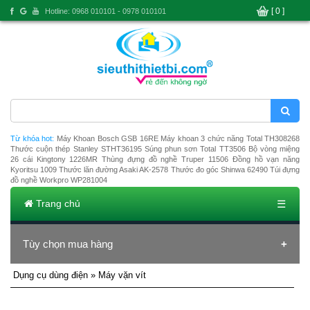
[ 0 ]
Hotline: 0968 010101 - 0978 010101
Từ khóa hot:
Máy Khoan Bosch GSB 16RE
Máy khoan 3 chức năng Total TH308268
Thước cuộn thép Stanley STHT36195
Súng phun sơn Total TT3506
Bộ vòng miệng
26 cái Kingtony 1226MR
Thùng đựng đồ nghề Truper 11506
Đồng hồ vạn năng
Kyoritsu 1009
Thước lăn đường Asaki AK-2578
Thước đo góc Shinwa 62490
Túi đựng
đồ nghề Workpro WP281004
Trang chủ
☰
Tùy chọn mua hàng
Dụng cụ dùng điện
» Máy vặn vít
Ðang tải dũ liệu ...