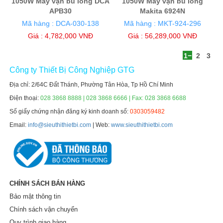
1050W Máy vặn bu lông DCA
1050W Máy vặn bu lông
APB30
Makita 6924N
Mã hàng : DCA-030-138
Mã hàng : MKT-924-296
Giá : 4,782,000 VNĐ
Giá : 56,289,000 VNĐ
1
2
3
Công ty Thiết Bị Công Nghiệp GTG
Địa chỉ: 2/64C Đất Thánh, Phường Tân Hòa, Tp Hồ Chí Minh
Điện thoại:
028 3868 8888 | 028 3868 6666 | Fax: 028 3868 6688
Số giấy chứng nhận đăng ký kinh doanh số:
0303059482
Email:
info@sieuthithietbi.com
| Web:
www.sieuthithietbi.com
CHÍNH SÁCH BÁN HÀNG
Bảo mật thông tin
Chính sách vận chuyển
Quy trình giao hàng