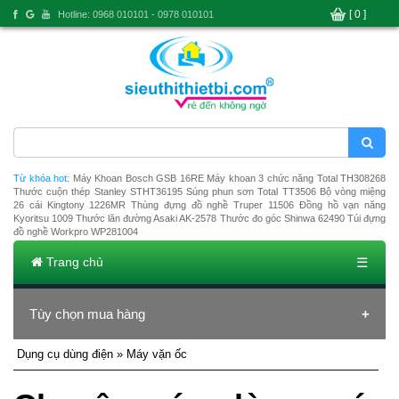
[ 0 ]
Hotline: 0968 010101 - 0978 010101
Từ khóa hot:
Máy Khoan Bosch GSB 16RE
Máy khoan 3 chức năng Total TH308268
Thước cuộn thép Stanley STHT36195
Súng phun sơn Total TT3506
Bộ vòng miệng
26 cái Kingtony 1226MR
Thùng đựng đồ nghề Truper 11506
Đồng hồ vạn năng
Kyoritsu 1009
Thước lăn đường Asaki AK-2578
Thước đo góc Shinwa 62490
Túi đựng
đồ nghề Workpro WP281004
Trang chủ
☰
Tùy chọn mua hàng
Dụng cụ dùng điện
» Máy vặn ốc
Ðang tải dũ liệu ...