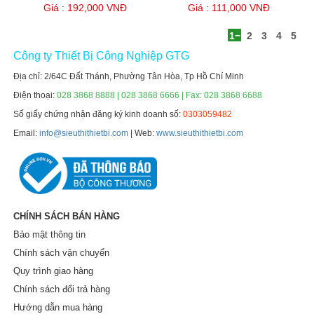
Giá : 192,000 VNĐ
Giá : 111,000 VNĐ
1
2
3
4
5
Công ty Thiết Bị Công Nghiệp GTG
Địa chỉ: 2/64C Đất Thánh, Phường Tân Hòa, Tp Hồ Chí Minh
Điện thoại:
028 3868 8888 | 028 3868 6666 | Fax: 028 3868 6688
Số giấy chứng nhận đăng ký kinh doanh số:
0303059482
Email:
info@sieuthithietbi.com
| Web:
www.sieuthithietbi.com
CHÍNH SÁCH BÁN HÀNG
Bảo mật thông tin
Chính sách vận chuyển
Quy trình giao hàng
Chính sách đổi trả hàng
Hướng dẫn mua hàng