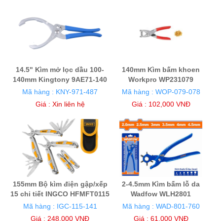
14.5" Kìm mở lọc dầu 100-
140mm Kìm bấm khoen
140mm Kingtony 9AE71-140
Workpro WP231079
Mã hàng : KNY-971-487
Mã hàng : WOP-079-078
Giá :
Xin liên hệ
Giá : 102,000 VNĐ
155mm Bộ kìm điện gập/xếp
2-4.5mm Kìm bấm lỗ da
15 chi tiết INGCO HFMFT0115
Wadfow WLH2801
Mã hàng : IGC-115-141
Mã hàng : WAD-801-760
Giá : 248,000 VNĐ
Giá : 61,000 VNĐ