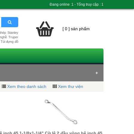
Đang online :1 - Tổng truy cập : 1
[ 0 ] sản phẩm
hép Stanley
nghề Truper
Túi đựng đồ
Xem theo danh sách
Xem thư viện
ệ inch 45
1-1/8x1-1/4" Cờ lê 2 đầu vòng hệ inch 45