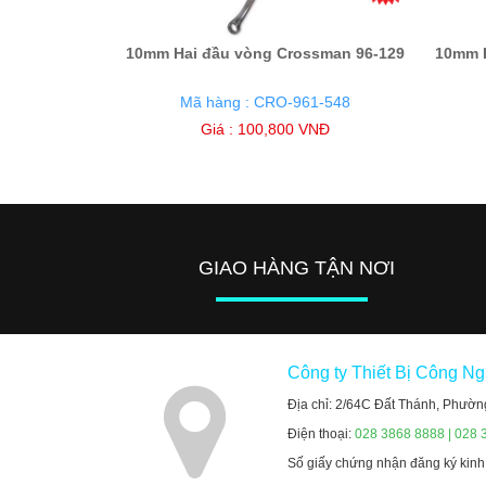
10mm Hai đầu vòng Crossman 96-129
10mm H
Mã hàng : CRO-961-548
Giá : 100,800 VNĐ
GIAO HÀNG TẬN NƠI
Công ty Thiết Bị Công N
Địa chỉ: 2/64C Đất Thánh, Phườn
Điện thoại:
028 3868 8888 | 028 
Số giấy chứng nhận đăng ký kin