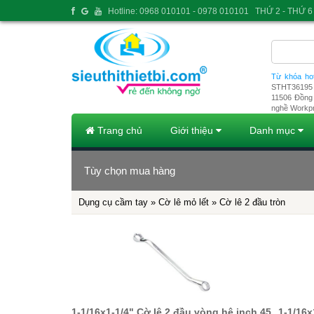
Hotline: 0968 010101 - 0978 010101
THỨ 2 - THỨ 6 
Từ khóa ho
STHT36195
11506
Đồng 
nghề Workp
Trang chủ
Giới thiệu
Danh mục
Tùy chọn mua hàng
Dụng cụ cầm tay »
Cờ lê mỏ lết
» Cờ lê 2 đầu tròn
1-1/16x1-1/4" Cờ lê 2 đầu vòng hệ inch 45
1-1/16x