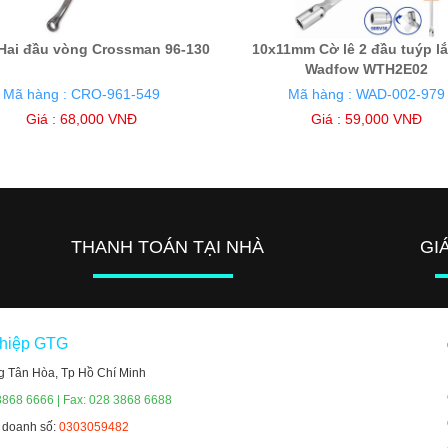
ai đầu vòng Crossman 96-130
10x11mm Cờ lê 2 đầu tuýp lắ
Wadfow WTH2E02
Mã hàng : CRO-961-549
Mã hàng : WAD-002-979
Giá : 68,000 VNĐ
Giá : 59,000 VNĐ
THANH TOÁN TẠI NHÀ
GI
ghiệp GTG
g Tân Hòa, Tp Hồ Chí Minh
3868 6666 | Fax: 028 3868 6688
h doanh số:
0303059482