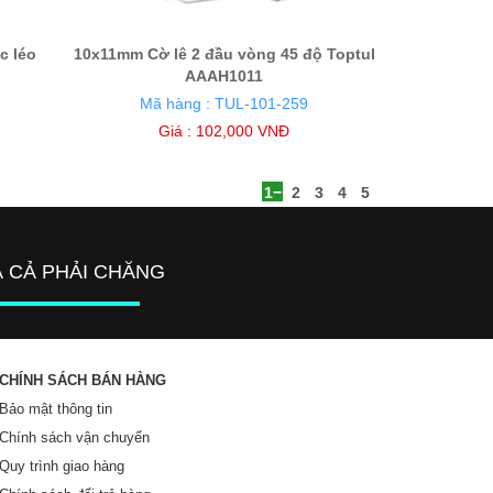
c léo
10x11mm Cờ lê 2 đầu vòng 45 độ Toptul
AAAH1011
Mã hàng : TUL-101-259
Giá : 102,000 VNĐ
1
2
3
4
5
Á CẢ PHẢI CHĂNG
CHÍNH SÁCH BÁN HÀNG
Bảo mật thông tin
Chính sách vận chuyển
Quy trình giao hàng