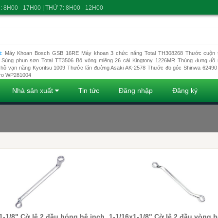
: 8H00 - 17H00 | THỨ 7: 8H00 - 12H00
t:
Máy Khoan Bosch GSB 16RE
Máy khoan 3 chức năng Total TH308268
Thước cuộn t
Súng phun sơn Total TT3506
Bộ vòng miệng 26 cái Kingtony 1226MR
Thùng đựng đồ 
hồ vạn năng Kyoritsu 1009
Thước lăn đường Asaki AK-2578
Thước đo góc Shinwa 62490
ro WP281004
Nhà sản xuất
Tin tức
Đăng nhập
Đăng ký
Ðang tải dũ liệu ...
1-1/8" Cờ lê 2 đầu bóng hệ inch
1-1/16x1-1/8" Cờ lê 2 đầu vòng h