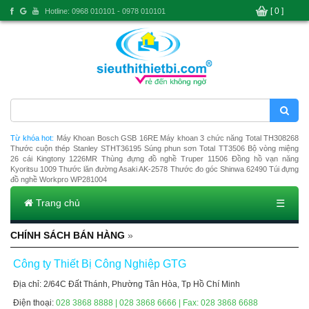
[ 0 ]
Hotline: 0968 010101 - 0978 010101
Từ khóa hot:
Máy Khoan Bosch GSB 16RE
Máy khoan 3 chức năng Total TH308268
Thước cuộn thép Stanley STHT36195
Súng phun sơn Total TT3506
Bộ vòng miệng
26 cái Kingtony 1226MR
Thùng đựng đồ nghề Truper 11506
Đồng hồ vạn năng
Kyoritsu 1009
Thước lăn đường Asaki AK-2578
Thước đo góc Shinwa 62490
Túi đựng
đồ nghề Workpro WP281004
Trang chủ
☰
CHÍNH SÁCH BÁN HÀNG
»
Công ty Thiết Bị Công Nghiệp GTG
Địa chỉ: 2/64C Đất Thánh, Phường Tân Hòa, Tp Hồ Chí Minh
Điện thoại:
028 3868 8888 | 028 3868 6666 | Fax: 028 3868 6688