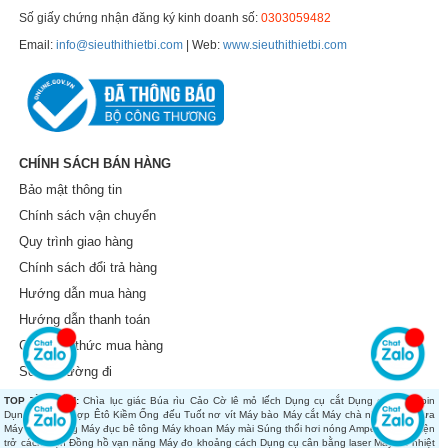
Số giấy chứng nhận đăng ký kinh doanh số:
0303059482
Email:
info@sieuthithietbi.com
| Web:
www.sieuthithietbi.com
CHÍNH SÁCH BÁN HÀNG
Bảo mật thông tin
Chính sách vận chuyển
Quy trình giao hàng
Chính sách đổi trả hàng
Hướng dẫn mua hàng
Hướng dẫn thanh toán
Các hình thức mua hàng
Sơ đồ đường đi
TOP TÌM KIẾM:
Chìa lục giác
Búa rìu
Cảo
Cờ lê mỏ lếch
Dụng cụ cắt
Dụng cụ dùng pin
Dụng cụ tổng hợp
Êtô
Kiềm
Ống đếu
Tuốt nơ vít
Máy bào
Máy cắt
Máy chà nhám
Máy cưa
Máy đánh bóng
Máy đục bê tông
Máy khoan
Máy mài
Súng thổi hơi nóng
Ampe kìm
Đo điện
trở cách điện
Đồng hồ vạn năng
Máy đo khoảng cách
Dụng cụ cân bằng laser
Máy đo nhiệt