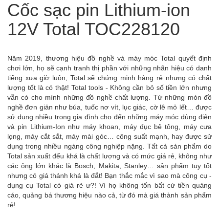
Cốc sạc pin Lithium-ion
12V Total TOC228120
Năm 2019, thương hiệu đồ nghề và máy móc Total quyết định
chơi lớn, họ sẽ cạnh tranh thị phần với những nhãn hiệu có danh
tiếng xưa giờ luôn, Total sẽ chứng minh hàng rẻ nhưng có chất
lượng tốt là có thật! Total tools - Không cần bỏ số tiền lớn nhưng
vẫn có cho mình những đồ nghề chất lượng. Từ những món đồ
nghề đơn giản như búa, tuốc nơ vít, lục giác, cờ lê mỏ lết… được
sử dụng nhiều trong gia đình cho đến những máy móc dùng điện
và pin Lithium-Ion như máy khoan, máy đục bê tông, máy cưa
lọng, máy cắt sắt, máy mài góc… công suất mạnh, hay được sử
dụng trong nhiều ngàng công nghiệp nặng. Tất cả sản phẩm do
Total sản xuất đếu khá là chất lượng và có mức giá rẻ, không như
các ông lớn khác là Bosch, Makita, Stanley… sản phẩm tuy tốt
nhưng có giá thánh khá là đắt! Bạn thắc mắc vì sao mà công cụ -
dụng cụ Total có giá rẻ ư?! Vì họ không tốn bất cứ tiền quảng
cáo, quảng bá thương hiệu nào cả, từ đó mà giá thành sản phẩm
rẻ!