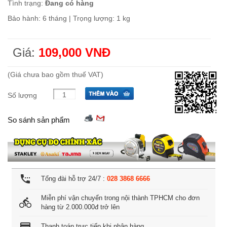
Tình trạng:
Đang có hàng
Bảo hành: 6 tháng | Trọng lượng: 1 kg
Giá:
109,000 VNĐ
(Giá chưa bao gồm thuế VAT)
Số lượng
So sánh sản phẩm
settings_phone
Tổng đài hỗ trợ 24/7 :
028 3868 6666
Miễn phí vận chuyển trong nội thành TPHCM cho đơn
directions_bike
hàng từ 2.000.000đ trở lên
credit_card
Thanh toán trực tiếp khi nhận hàng