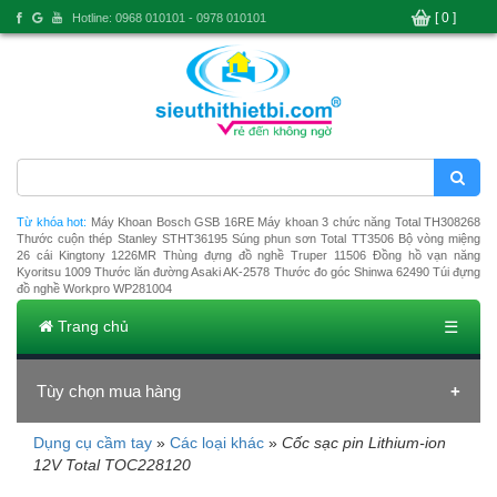
[ 0 ]
Hotline: 0968 010101 - 0978 010101
Từ khóa hot:
Máy Khoan Bosch GSB 16RE
Máy khoan 3 chức năng Total TH308268
Thước cuộn thép Stanley STHT36195
Súng phun sơn Total TT3506
Bộ vòng miệng
26 cái Kingtony 1226MR
Thùng đựng đồ nghề Truper 11506
Đồng hồ vạn năng
Kyoritsu 1009
Thước lăn đường Asaki AK-2578
Thước đo góc Shinwa 62490
Túi đựng
đồ nghề Workpro WP281004
Trang chủ
☰
Tùy chọn mua hàng
Dụng cụ cầm tay
»
Các loại khác
»
Cốc sạc pin Lithium-ion
Đang tải dữ liệu
12V Total TOC228120