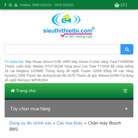
[ 0 ]
Hotline: 0968 010101 - 0978 010101
Từ khóa hot:
Máy Khoan Bosch GSB 16RE
Máy khoan 3 chức năng Total TH308268
Thước cuộn thép Stanley STHT36195
Súng phun sơn Total TT3506
Bộ vòng miệng
26 cái Kingtony 1226MR
Thùng đựng đồ nghề Truper 11506
Đồng hồ vạn năng
Kyoritsu 1009
Thước lăn đường Asaki AK-2578
Thước đo góc Shinwa 62490
Túi đựng
đồ nghề Workpro WP281004
Trang chủ
☰
Tùy chọn mua hàng
Dụng cụ đo chính xác
»
Các loại khác
»
Chân máy Bosch
Đang tải dữ liệu
BM1