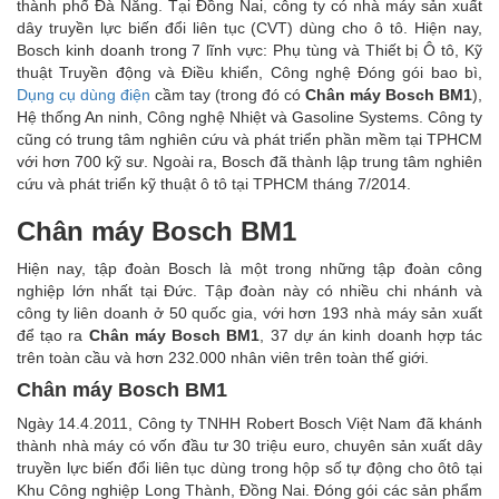
thành phố Đà Nẵng. Tại Đồng Nai, công ty có nhà máy sản xuất
dây truyền lực biến đổi liên tục (CVT) dùng cho ô tô. Hiện nay,
Bosch kinh doanh trong 7 lĩnh vực: Phụ tùng và Thiết bị Ô tô, Kỹ
thuật Truyền động và Điều khiển, Công nghệ Đóng gói bao bì,
Dụng cụ dùng điện
cầm tay (trong đó có
Chân máy Bosch BM1
),
Hệ thống An ninh, Công nghệ Nhiệt và Gasoline Systems. Công ty
cũng có trung tâm nghiên cứu và phát triển phần mềm tại TPHCM
với hơn 700 kỹ sư. Ngoài ra, Bosch đã thành lập trung tâm nghiên
cứu và phát triển kỹ thuật ô tô tại TPHCM tháng 7/2014.
Chân máy Bosch BM1
Hiện nay, tập đoàn Bosch là một trong những tập đoàn công
nghiệp lớn nhất tại Đức. Tập đoàn này có nhiều chi nhánh và
công ty liên doanh ở 50 quốc gia, với hơn 193 nhà máy sản xuất
để tạo ra
Chân máy Bosch BM1
, 37 dự án kinh doanh hợp tác
trên toàn cầu và hơn 232.000 nhân viên trên toàn thế giới.
Chân máy Bosch BM1
Ngày 14.4.2011, Công ty TNHH Robert Bosch Việt Nam đã khánh
thành nhà máy có vốn đầu tư 30 triệu euro, chuyên sản xuất dây
truyền lực biến đổi liên tục dùng trong hộp số tự động cho ôtô tại
Khu Công nghiệp Long Thành, Đồng Nai. Đóng gói các sản phẩm