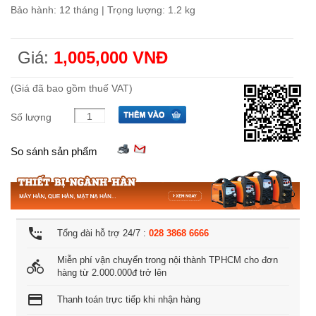
Bảo hành: 12 tháng | Trọng lượng: 1.2 kg
Giá:
1,005,000 VNĐ
(Giá đã bao gồm thuế VAT)
Số lượng
So sánh sản phẩm
settings_phone
Tổng đài hỗ trợ 24/7 :
028 3868 6666
Miễn phí vận chuyển trong nội thành TPHCM cho đơn
directions_bike
hàng từ 2.000.000đ trở lên
credit_card
Thanh toán trực tiếp khi nhận hàng