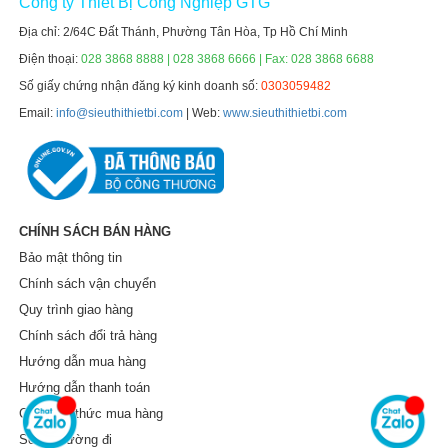
Công ty Thiết Bị Công Nghiệp GTG
Địa chỉ: 2/64C Đất Thánh, Phường Tân Hòa, Tp Hồ Chí Minh
Điện thoại:
028 3868 8888 | 028 3868 6666 | Fax: 028 3868 6688
Số giấy chứng nhận đăng ký kinh doanh số:
0303059482
Email:
info@sieuthithietbi.com
| Web:
www.sieuthithietbi.com
CHÍNH SÁCH BÁN HÀNG
Bảo mật thông tin
Chính sách vận chuyển
Quy trình giao hàng
Chính sách đổi trả hàng
Hướng dẫn mua hàng
Hướng dẫn thanh toán
Các hình thức mua hàng
Sơ đồ đường đi