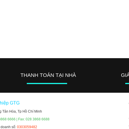
THANH TOÁN TẠI NHÀ
GI
ghiệp GTG
g Tân Hòa, Tp Hồ Chí Minh
3868 6666 | Fax: 028 3868 6688
h doanh số:
0303059482