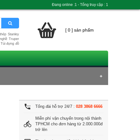
Đang online :1 - Tổng truy cập : 1
[ 0 ] sản phẩm
hép Stanley
nghề Truper
Túi đựng đồ
settings_phone
Tổng đài hỗ trợ 24/7 :
028 3868 6666
Miễn phí vận chuyển trong nội thành
directions_bike
TPHCM cho đơn hàng từ 2.000.000đ
trở lên