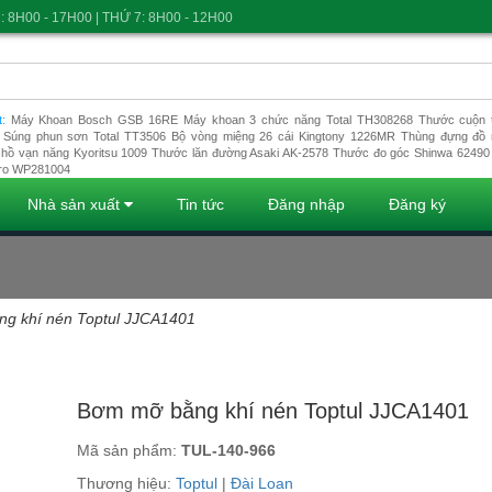
: 8H00 - 17H00 | THỨ 7: 8H00 - 12H00
t:
Máy Khoan Bosch GSB 16RE
Máy khoan 3 chức năng Total TH308268
Thước cuộn t
Súng phun sơn Total TT3506
Bộ vòng miệng 26 cái Kingtony 1226MR
Thùng đựng đồ 
hồ vạn năng Kyoritsu 1009
Thước lăn đường Asaki AK-2578
Thước đo góc Shinwa 62490
ro WP281004
Nhà sản xuất
Tin tức
Đăng nhập
Đăng ký
g khí nén Toptul JJCA1401
Đang tải dữ liệu
Bơm mỡ bằng khí nén Toptul JJCA1401
Mã sản phẩm:
TUL-140-966
Thương hiệu:
Toptul
|
Đài Loan