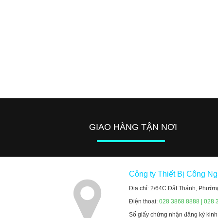
GIAO HÀNG TẬN NƠI
Công ty Thiết Bị Công N
Địa chỉ: 2/64C Đất Thánh, Phườn
Điện thoại:
028 3868 8888 | 028 
Số giấy chứng nhận đăng ký kin