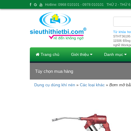
Hotline: 0968 010101 - 0978 010101
THỨ 2 - THỨ 6 
Từ khóa ho
STHT36195
11506
Đồng 
nghề Workp
Trang chủ
Giới thiệu
Danh mục
Tùy chọn mua hàng
Dụng cụ dùng khí nén
»
Các loại khác
»
Bơm mỡ bằn