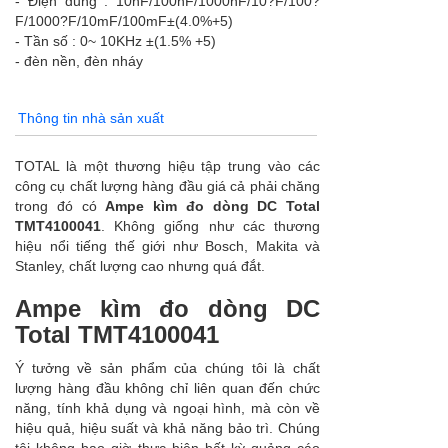
- Điện dung : 10nF/100nF/1000nF/10?F/100?
F/1000?F/10mF/100mF±(4.0%+5)
- Tần số : 0~ 10KHz ±(1.5% +5)
- đèn nền, đèn nháy
Thông tin nhà sản xuất
TOTAL là một thương hiệu tập trung vào các
công cụ chất lượng hàng đầu giá cả phải chăng
trong đó có
Ampe kìm đo dòng DC Total
TMT4100041
. Không giống như các thương
hiệu nổi tiếng thế giới như Bosch, Makita và
Stanley, chất lượng cao nhưng quá đắt.
Ampe kìm đo dòng DC
Total TMT4100041
Ý tưởng về sản phẩm của chúng tôi là chất
lượng hàng đầu không chỉ liên quan đến chức
năng, tính khả dụng và ngoại hình, mà còn về
hiệu quả, hiệu suất và khả năng bảo trì. Chúng