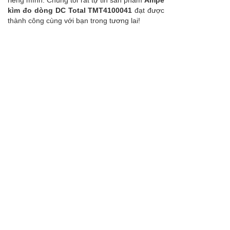
riêng mình. Chúng tôi rất tự tin sản phẩm
Ampe
kìm đo dòng DC Total TMT4100041
đạt được
thành công cùng với bạn trong tương lai!