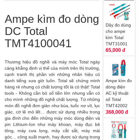
quan
Ampe kìm đo dòng
Dây đo dùng
DC Total
cho ampe
kìm Total
TMT4100041
TMT31001
65,000 đ
Thương hiệu đồ nghề và máy móc Total ngày
càng khẳng định vị thế của mình trên thị trường,
cạnh tranh thị phần với những nhãn hiệu có
Ampe kìm đo
danh tiếng xưa giờ luôn. Total sẽ chứng minh
dòng điện
hàng rẻ nhưng có chất lượng tốt là có thật! Total
AC kỹ thuật
tools - Không cần bỏ số tiền lớn nhưng vẫn có
số Total
cho mình những đồ nghề chất lượng. Từ những
TMT42002
món đồ nghề đơn giản như búa, tuốc nơ vít, lục
368,000 đ
giác, cờ lê mỏ lết… được sử dụng nhiều trong
gia đình cho đến những máy móc dùng điện và
pin Lithium-Ion như máy khoan, máy đục bê
tông, máy cưa lọng, máy cắt sắt, máy mài
góc… công suất mạnh, hay được sử dụng trong