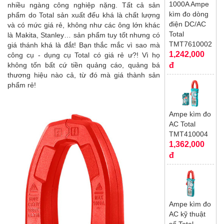
1000A Ampe
nhiều ngàng công nghiệp nặng. Tất cả sản
kìm đo dòng
phẩm do Total sản xuất đếu khá là chất lượng
điện DC/AC
và có mức giá rẻ, không như các ông lớn khác
Total
là Makita, Stanley… sản phẩm tuy tốt nhưng có
TMT7610002
giá thánh khá là đắt! Bạn thắc mắc vì sao mà
1,242,000
công cụ - dụng cụ Total có giá rẻ ư?! Vì họ
đ
không tốn bất cứ tiền quảng cáo, quảng bá
thương hiệu nào cả, từ đó mà giá thành sản
phẩm rẻ!
Ampe kìm đo
AC Total
TMT410004
1,362,000
đ
Ampe kìm đo
AC kỹ thuật
số Total