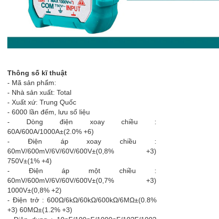
Thông số kĩ thuật
- Mã sản phẩm:
- Nhà sản xuất: Total
- Xuất xứ: Trung Quốc
- 6000 lần đếm, lưu số liệu
- Dòng điện xoay chiều :
60A/600A/1000A±(2.0% +6)
- Điện áp xoay chiều :
60mV/600mV/6V/60V/600V±(0,8% +3)
750V±(1% +4)
- Điện áp một chiều :
60mV/600mV/6V/60V/600V±(0,7% +3)
1000V±(0,8% +2)
- Điện trở : 600Ω/6kΩ/60kΩ/600kΩ/6MΩ±(0.8%
+3) 60MΩ±(1.2% +3)