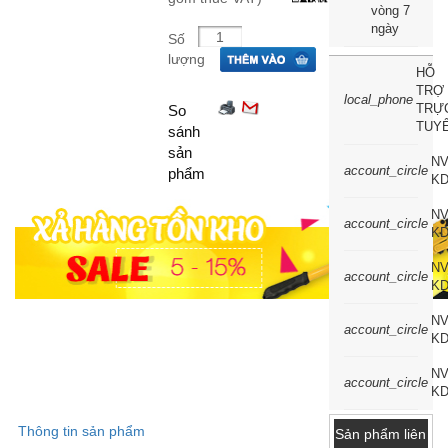
vòng 7
ngày
Số
lượng
HỖ
TRỢ
local_phone
TRỰ
So
TUY
sánh
sản
N
account_circle
phẩm
KD
N
account_circle
KD
N
account_circle
K
N
account_circle
KD
N
account_circle
KD
Thông tin sản phẩm
Sản phẩm liên