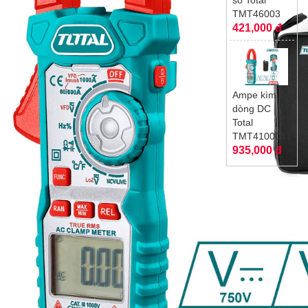
TMT46003
421,000 đ
Ampe kìm đo
dòng DC
Total
TMT4100041
935,000 đ