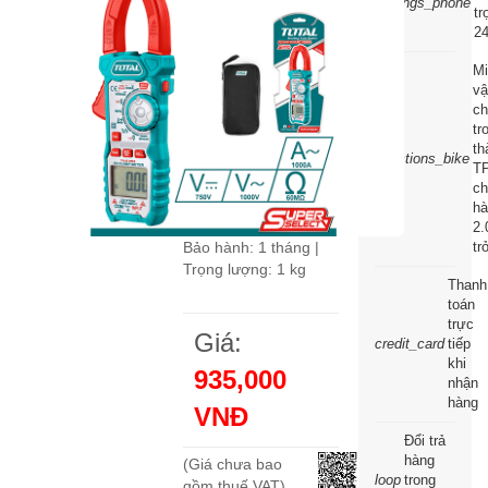
settings_phone
tr
dòng DC Total
24
TMT4100041
Mi
Mã sản phẩm:
TLA-
v
041-352
c
tr
Thương hiệu:
Total
|
th
directions_bike
Trung Quốc
T
ch
Tình trạng:
Đang có
hà
hàng
2.
tr
Bảo hành: 1 tháng |
Trọng lượng: 1 kg
Thanh
toán
trực
Giá:
credit_card
tiếp
khi
935,000
nhận
hàng
VNĐ
Đổi trả
hàng
(Giá chưa bao
loop
trong
gồm thuế VAT)