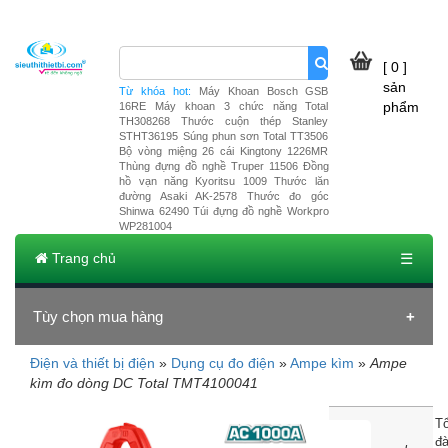
[ 0 ]
sản
Từ khóa hot:
Máy Khoan Bosch GSB
phẩm
16RE
Máy khoan 3 chức năng Total
TH308268
Thước cuộn thép Stanley
STHT36195
Súng phun sơn Total TT3506
Bộ vòng miệng 26 cái Kingtony 1226MR
Thùng đựng đồ nghề Truper 11506
Đồng
hồ vạn năng Kyoritsu 1009
Thước lăn
đường Asaki AK-2578
Thước đo góc
Shinwa 62490
Túi đựng đồ nghề Workpro
WP281004
Trang chủ
☰
Tùy chọn mua hàng
Điện và thiết bị điện
»
Dụng cụ đo điện
»
Ampe kìm
»
Ampe
kìm đo dòng DC Total TMT4100041
T
đà
Ampe kìm đo