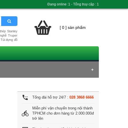
Đang online :1 - Tổng truy cập : 1
[ 0 ] sản phẩm
hép Stanley
nghề Truper
Túi đựng đồ
settings_phone
Tổng đài hỗ trợ 24/7 :
028 3868 6666
Miễn phí vận chuyển trong nội thành
directions_bike
TPHCM cho đơn hàng từ 2.000.000đ
trở lên