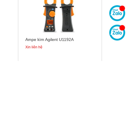
Ampe kìm Agilent U1192A
Xin liên hệ
Á CẢ PHẢI CHĂNG
CHÍNH SÁCH BÁN HÀNG
Bảo mật thông tin
Chính sách vận chuyển
Quy trình giao hàng