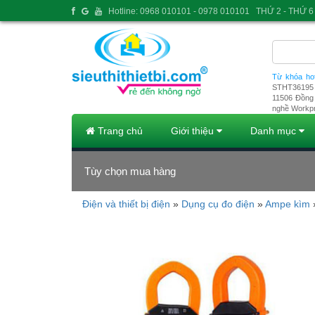
Hotline: 0968 010101 - 0978 010101
THỨ 2 - THỨ 6 
Từ khóa ho
STHT36195
11506
Đồng 
nghề Workp
Trang chủ
Giới thiệu
Danh mục
Tùy chọn mua hàng
Điện và thiết bị điện
»
Dụng cụ đo điện
»
Ampe kìm