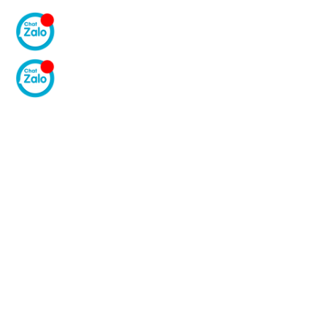
GIAO HÀNG TẬN NƠI
Công ty Thiết Bị Công N
Địa chỉ: 2/64C Đất Thánh, Phườn
Điện thoại:
028 3868 8888 | 028 
Số giấy chứng nhận đăng ký kin