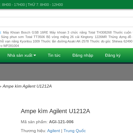
: 8H00 - 17H00 | THỨ 7: 8H00 - 12H00
t:
Máy Khoan Bosch GSB 16RE
Máy khoan 3 chức năng Total TH308268
Thước cuộn t
Súng phun sơn Total TT3506
Bộ vòng miệng 26 cái Kingtony 1226MR
Thùng đựng đồ 
hồ vạn năng Kyoritsu 1009
Thước lăn đường Asaki AK-2578
Thước đo góc Shinwa 62490
ro WP281004
Nhà sản xuất
Tin tức
Đăng nhập
Đăng ký
»
Ampe kìm Agilent U1212A
Đang tải dữ liệu
Ampe kìm Agilent U1212A
Mã sản phẩm:
AGI-121-006
Thương hiệu:
Agilent
|
Trung Quốc