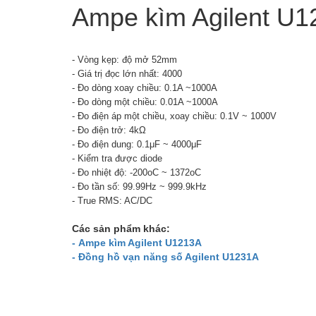
Ampe kìm Agilent U
- Vòng kẹp: độ mở 52mm
- Giá trị đọc lớn nhất: 4000
- Đo dòng xoay chiều: 0.1A ~1000A
- Đo dòng một chiều: 0.01A ~1000A
- Đo điện áp một chiều, xoay chiều: 0.1V ~ 1000V
- Đo điện trở: 4kΩ
- Đo điện dung: 0.1μF ~ 4000μF
- Kiểm tra được diode
- Đo nhiệt độ: -200oC ~ 1372oC
- Đo tần số: 99.99Hz ~ 999.9kHz
- True RMS: AC/DC
Các sản phẩm khác:
- Ampe kìm Agilent U1213A
- Đồng hồ vạn năng số Agilent U1231A