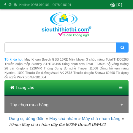
[ 0 ]
Hotline: 0968 010101 - 0978 010101
Từ khóa hot:
Máy Khoan Bosch GSB 16RE
Máy khoan 3 chức năng Total TH308268
Thước cuộn thép Stanley STHT36195
Súng phun sơn Total TT3506
Bộ vòng miệng
26 cái Kingtony 1226MR
Thùng đựng đồ nghề Truper 11506
Đồng hồ vạn năng
Kyoritsu 1009
Thước lăn đường Asaki AK-2578
Thước đo góc Shinwa 62490
Túi đựng
đồ nghề Workpro WP281004
Trang chủ
☰
Tùy chọn mua hàng
Dụng cụ dùng điện
»
Máy chà nhám
»
Máy chà nhám băng
»
Đang tải dữ liệu
70mm Máy chà nhám dây đai 800W Dewalt DW432