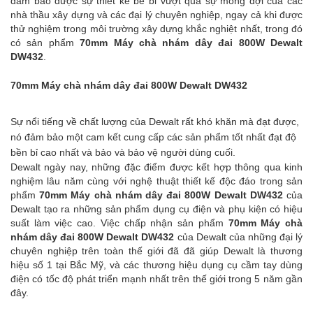
đảm bảo được sự thiết kế bề bỉ vượt quá sự mong đợi của các
nhà thầu xây dựng và các đại lý chuyên nghiệp, ngay cả khi được
thử nghiệm trong môi trường xây dựng khắc nghiệt nhất, trong đó
có sản phẩm
70mm Máy chà nhám dây đai 800W Dewalt
DW432
.
70mm Máy chà nhám dây đai 800W Dewalt DW432
Sự nổi tiếng về chất lượng của Dewalt rất khó khăn mà đạt được,
nó đảm bảo một cam kết cung cấp các sản phẩm tốt nhất đạt độ
bền bỉ cao nhất và bảo và bảo vệ người dùng cuối.
Dewalt ngày nay, những đặc điểm được kết hợp thông qua kinh
nghiệm lâu năm cùng với nghệ thuật thiết kế độc đáo trong sản
phẩm
70mm Máy chà nhám dây đai 800W Dewalt DW432
của
Dewalt tạo ra những sản phẩm dụng cụ điện và phụ kiện có hiệu
suất làm việc cao. Việc chấp nhận sản phẩm
70mm Máy chà
nhám dây đai 800W Dewalt DW432
của Dewalt của những đại lý
chuyên nghiệp trên toàn thế giới đã đã giúp Dewalt là thương
hiệu số 1 tại Bắc Mỹ, và các thương hiệu dụng cụ cầm tay dùng
điện có tốc độ phát triển mạnh nhất trên thế giới trong 5 năm gần
đây.