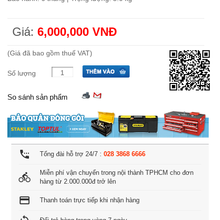
Giá:
6,000,000 VNĐ
(Giá đã bao gồm thuế VAT)
Số lượng
So sánh sản phẩm
settings_phone
Tổng đài hỗ trợ 24/7 :
028 3868 6666
Miễn phí vận chuyển trong nội thành TPHCM cho đơn
directions_bike
hàng từ 2.000.000đ trở lên
credit_card
Thanh toán trực tiếp khi nhận hàng