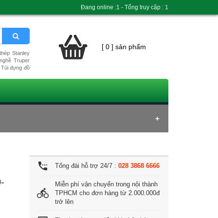
Đang online :1 - Tổng truy cập : 1
[ 0 ] sản phẩm
hép Stanley
nghề Truper
Túi đựng đồ
settings_phone
Tổng đài hỗ trợ 24/7 :
028 3868 6666
-
Miễn phí vận chuyển trong nội thành
directions_bike
TPHCM cho đơn hàng từ 2.000.000đ
trở lên