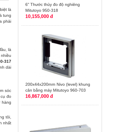
6" Thước thủy đo độ nghiêng
iệt là
Mitutoyo 950-318
và tung
10,155,000 đ
a phải
ầu, là
u nhiều
50-317
nh dài
200x44x200mm Nivo (level) khung
cân bằng máy Mitutoyo 960-703
ăm sóc
16,867,000 đ
 cụ đo
y hàng
ng tôi,
h nhất