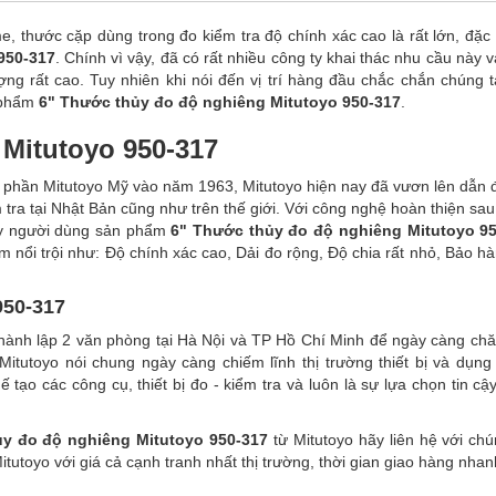
, thước cặp dùng trong đo kiểm tra độ chính xác cao là rất lớn, đặc b
950-317
. Chính vì vậy, đã có rất nhiều công ty khai thác nhu cầu này 
ng rất cao. Tuy nhiên khi nói đến vị trí hàng đầu chắc chắn chúng t
n phẩm
6" Thước thủy đo độ nghiêng Mitutoyo 950-317
.
Mitutoyo 950-317
ổ phần Mitutoyo Mỹ vào năm 1963, Mitutoyo hiện nay đã vươn lên dẫn đ
ểm tra tại Nhật Bản cũng như trên thế giới. Với công nghệ hoàn thiện sa
tay người dùng sản phẩm
6" Thước thủy đo độ nghiêng Mitutoyo 9
nổi trội như: Độ chính xác cao, Dải đo rộng, Độ chia rất nhỏ, Bảo hà
950-317
 thành lập 2 văn phòng tại Hà Nội và TP Hồ Chí Minh để ngày càng ch
Mitutoyo nói chung ngày càng chiếm lĩnh thị trường thiết bị và dụng
 tạo các công cụ, thiết bị đo - kiểm tra và luôn là sự lựa chọn tin cậ
ủy đo độ nghiêng Mitutoyo 950-317
từ Mitutoyo hãy liên hệ với chú
tutoyo với giá cả cạnh tranh nhất thị trường, thời gian giao hàng nhan