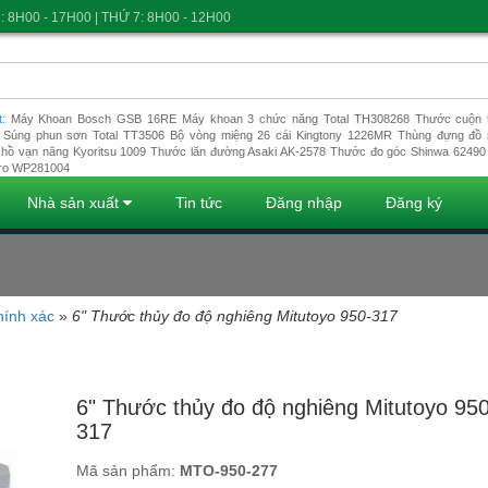
: 8H00 - 17H00 | THỨ 7: 8H00 - 12H00
t:
Máy Khoan Bosch GSB 16RE
Máy khoan 3 chức năng Total TH308268
Thước cuộn t
Súng phun sơn Total TT3506
Bộ vòng miệng 26 cái Kingtony 1226MR
Thùng đựng đồ 
hồ vạn năng Kyoritsu 1009
Thước lăn đường Asaki AK-2578
Thước đo góc Shinwa 62490
ro WP281004
Nhà sản xuất
Tin tức
Đăng nhập
Đăng ký
hính xác
»
6" Thước thủy đo độ nghiêng Mitutoyo 950-317
Đang tải dữ liệu
6" Thước thủy đo độ nghiêng Mitutoyo 950
317
Mã sản phẩm:
MTO-950-277