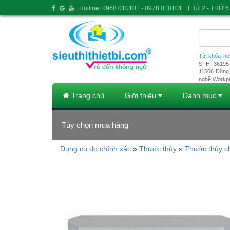
Hotline: 0968 010101 - 0978 010101
THỨ 2 - THỨ 6 
Từ khóa ho
STHT36195
11506
Đồng 
nghề Workp
Trang chủ
Giới thiệu
Danh mục
Tùy chọn mua hàng
Dụng cụ đo chính xác
»
Thước thủy
»
Thước thủy c