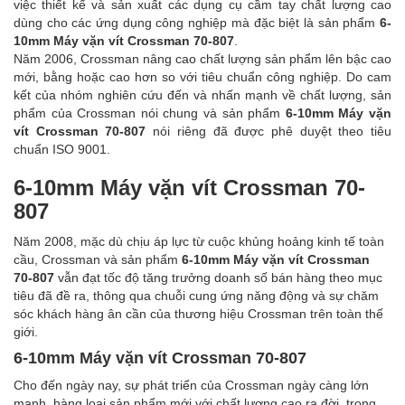
việc thiết kế và sản xuất các dụng cụ cầm tay chất lượng cao
dùng cho các ứng dụng công nghiệp mà đặc biệt là sản phẩm
6-
10mm Máy vặn vít Crossman 70-807
.
Năm 2006, Crossman nâng cao chất lượng sản phẩm lên bậc cao
mới, bằng hoặc cao hơn so với tiêu chuẩn công nghiệp. Do cam
kết của nhóm nghiên cứu đến và nhấn mạnh về chất lượng, sản
phẩm của Crossman nói chung và sản phẩm
6-10mm Máy vặn
vít Crossman 70-807
nói riêng đã được phê duyệt theo tiêu
chuẩn ISO 9001.
6-10mm Máy vặn vít Crossman 70-
807
Năm 2008, mặc dù chịu áp lực từ cuộc khủng hoảng kinh tế toàn
cầu, Crossman và sản phẩm
6-10mm Máy vặn vít Crossman
70-807
vẫn đạt tốc độ tăng trưởng doanh số bán hàng theo mục
tiêu đã đề ra, thông qua chuỗi cung ứng năng động và sự chăm
sóc khách hàng ân cần của thương hiệu Crossman trên toàn thế
giới.
6-10mm Máy vặn vít Crossman 70-807
Cho đến ngày nay, sự phát triển của Crossman ngày càng lớn
mạnh, hàng loại sản phẩm mới với chất lượng cao ra đời, trong