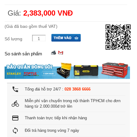
Giá:
2,383,000 VNĐ
(Giá đã bao gồm thuế VAT)
Số lượng
So sánh sản phẩm
settings_phone
Tổng đài hỗ trợ 24/7 :
028 3868 6666
Miễn phí vận chuyển trong nội thành TPHCM cho đơn
directions_bike
hàng từ 2.000.000đ trở lên
credit_card
Thanh toán trực tiếp khi nhận hàng
loop
Đổi trả hàng trong vòng 7 ngày