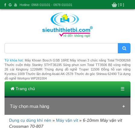
[ 0 ]
Hotline: 0968 010101 - 0978 010101
Từ khóa hot:
Máy Khoan Bosch GSB 16RE
Máy khoan 3 chức năng Total TH308268
Thước cuộn thép Stanley STHT36195
Súng phun sơn Total TT3506
Bộ vòng miệng
26 cái Kingtony 1226MR
Thùng đựng đồ nghề Truper 11506
Đồng hồ vạn năng
Kyoritsu 1009
Thước lăn đường Asaki AK-2578
Thước đo góc Shinwa 62490
Túi đựng
đồ nghề Workpro WP281004
Trang chủ
☰
Tùy chọn mua hàng
Dụng cụ dùng khí nén
»
Máy vặn vít
»
6-10mm Máy vặn vít
Đang tải dữ liệu
Crossman 70-807