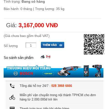
Tình trạng:
Đang có hàng
Bảo hành: 0 tháng | Trọng lượng: 35 kg
Giá:
3,167,000 VNĐ
(Giá chưa bao gồm thuế VAT)
Số lượng
So sánh sản phẩm
settings_phone
Tổng đài hỗ trợ 24/7 :
028 3868 6666
Miễn phí vận chuyển trong nội thành TPHCM cho đơn
directions_bike
hàng từ 2.000.000đ trở lên
credit_card
Thanh toán trực tiếp khi nhận hàng