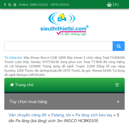
[ 0 ]
Hotline: 0968 010101 - 0978 010101
Từ khóa hot:
Máy Khoan Bosch GSB 16RE
Máy khoan 3 chức năng Total TH308268
Thước cuộn thép Stanley STHT36195
Súng phun sơn Total TT3506
Bộ vòng miệng
26 cái Kingtony 1226MR
Thùng đựng đồ nghề Truper 11506
Đồng hồ vạn năng
Kyoritsu 1009
Thước lăn đường Asaki AK-2578
Thước đo góc Shinwa 62490
Túi đựng
đồ nghề Workpro WP281004
Trang chủ
☰
Tùy chọn mua hàng
Vận chuyển nâng đỡ
»
Palang, tời
»
Pa lăng xích kéo tay
»
5
Đang tải dữ liệu
tấn Pa lăng (bá lăng) xích 3m INGCO HCBK0105