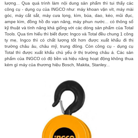
lượng... Qua quá trình làm nội dung sản phẩm thì tui thấy các
công cụ - dụng cụ của INGCO như: máy khoan vặn vít, máy mài
góc, máy cắt sắt, máy cưa lọng, kìm, búa, dao, kéo, mũi đục,
ampe kìm, đồng hồ đo vạn năng, máy phun nước... có thông số
kỹ thuật và tính năng khá giống với các dòng sản phẩm của Total
Tools. Qua tìm hiểu thì biết được Ingco và Total đều chung 1 công
ty mẹ, Ingco thì có chất lượng tốt hơn được xuất khẩu đi thị
trường châu âu, châu mỹ, trung đông. Còn công cụ - dụng cụ
Total thì được xuất khẩu chủ yếu ở thị trường châu á. Các sản
phẩm của INGCO có độ bền và hiệu năng hoạt động không thua
kém gì máy của thương hiệu Bosch, Makita, Stanley...