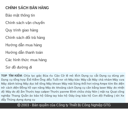
CHÍNH SÁCH BÁN HÀNG
Bảo mật thông tin
Chính sách vận chuyển
Quy trình giao hàng
Chính sách đổi trả hàng
Hướng dẫn mua hàng
Hướng dẫn thanh toán
Các hình thức mua hàng
Sơ đồ đường đi
TOP TÌM KIẾM:
Chìa lục giác
Búa rìu
Cảo
Cờ lê mỏ lếch
Dụng cụ cắt
Dụng cụ dùng pin
Dụng cụ tổng hợp
Êtô
Kiềm
Ống đếu
Tuốt nơ vít
Máy bào
Máy cắt
Máy chà nhám
Máy cưa
Máy đánh bóng
Máy đục bê tông
Máy khoan
Máy mài
Súng thổi hơi nóng
Ampe kìm
Đo điện
trở cách điện
Đồng hồ vạn năng
Máy đo khoảng cách
Dụng cụ cân bằng laser
Máy đo nhiệt
độ
Máy đo độ ẩm
Thước kẹp caliper
Thước panme
Bình chữa cháy
Nón | mặt nạ
Quạt công
nghiệp
Thang
Quần áo bảo hộ
Găng tay bảo hộ
Giày ủng bảo hộ
Con đội
Palăng | tời
Xe
đẩy
Thùng đựng dụng cụ
2003 - Bản quyền của Công ty Thiết Bị Công Nghiệp GTG