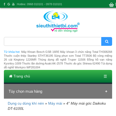
Hotline: 0968 010101 - 0978 010101
Từ khóa hot:
Máy Khoan Bosch GSB 16RE
Máy khoan 3 chức năng Total TH308268
Thước cuộn thép Stanley STHT36195
Súng phun sơn Total TT3506
Bộ vòng miệng
26 cái Kingtony 1226MR
Thùng đựng đồ nghề Truper 11506
Đồng hồ vạn năng
Kyoritsu 1009
Thước lăn đường Asaki AK-2578
Thước đo góc Shinwa 62490
Túi đựng
đồ nghề Workpro WP281004
Trang chủ
☰
Tùy chọn mua hàng
Dụng cụ dùng khí nén
»
Máy mài
»
4” Máy mài góc Daikoku
Đang tải dữ liệu
DT-6100L