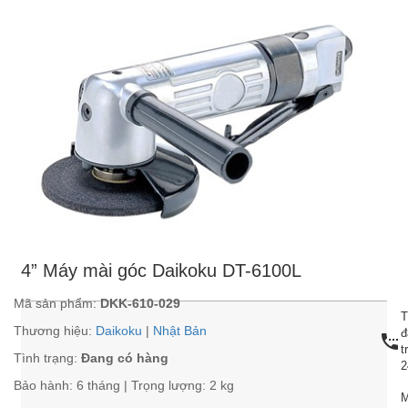
4” Máy mài góc Daikoku DT-6100L
Mã sản phẩm:
DKK-610-029
T
Thương hiệu:
Daikoku
|
Nhật Bản
đ
settings_phone
t
Tình trạng:
Đang có hàng
2
Bảo hành: 6 tháng | Trọng lượng: 2 kg
M