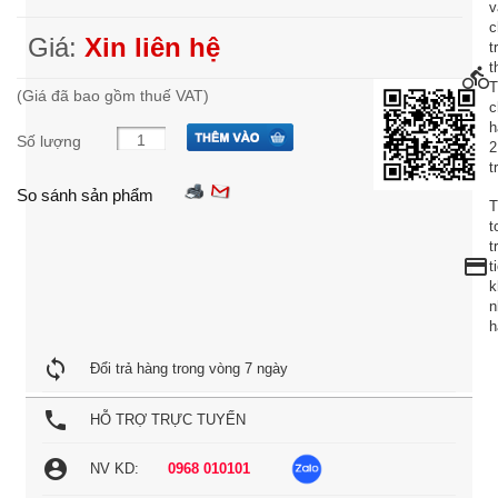
v
c
Giá:
Xin liên hệ
t
t
directions_bike
(Giá đã bao gồm thuế VAT)
c
h
Số lượng
2
t
So sánh sản phẩm
T
t
t
credit_card
t
k
n
h
loop
Đổi trả hàng trong vòng 7 ngày
local_phone
HỖ TRỢ TRỰC TUYẾN
account_circle
NV KD:
0968 010101