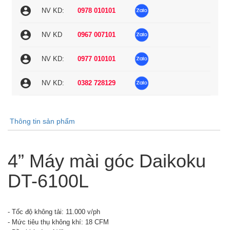
account_circle
NV KD:
0978 010101
account_circle
NV KD
0967 007101
account_circle
NV KD:
0977 010101
account_circle
NV KD:
0382 728129
Thông tin sản phẩm
4” Máy mài góc Daikoku
DT-6100L
- Tốc độ không tải: 11.000 v/ph
- Mức tiêu thụ không khí: 18 CFM