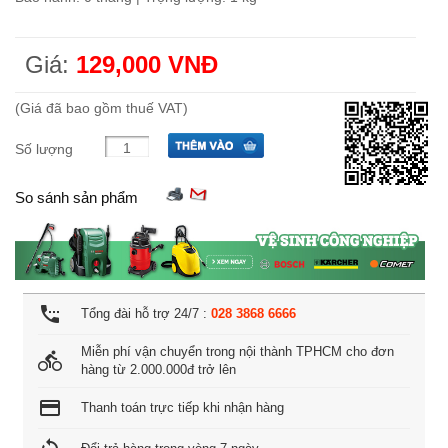
Giá:
129,000 VNĐ
(Giá đã bao gồm thuế VAT)
Số lượng
So sánh sản phẩm
settings_phone
Tổng đài hỗ trợ 24/7 :
028 3868 6666
Miễn phí vận chuyển trong nội thành TPHCM cho đơn
directions_bike
hàng từ 2.000.000đ trở lên
credit_card
Thanh toán trực tiếp khi nhận hàng