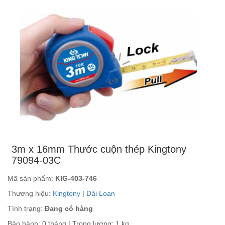
3m x 16mm Thước cuộn thép Kingtony
79094-03C
Mã sản phẩm:
KIG-403-746
Thương hiệu:
Kingtony
|
Đài Loan
Tình trạng:
Đang có hàng
Bảo hành: 0 tháng | Trọng lượng: 1 kg