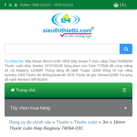
[ 0 ]
Hotline: 0968 010101 - 0978 010101
Từ khóa hot:
Máy Khoan Bosch GSB 16RE
Máy khoan 3 chức năng Total TH308268
Thước cuộn thép Stanley STHT36195
Súng phun sơn Total TT3506
Bộ vòng miệng
26 cái Kingtony 1226MR
Thùng đựng đồ nghề Truper 11506
Đồng hồ vạn năng
Kyoritsu 1009
Thước lăn đường Asaki AK-2578
Thước đo góc Shinwa 62490
Túi đựng
đồ nghề Workpro WP281004
Trang chủ
☰
Tùy chọn mua hàng
Dụng cụ đo chính xác
»
Thước
»
Thước cuộn
»
3m x 16mm
Đang tải dữ liệu
Thước cuộn thép Kingtony 79094-03C