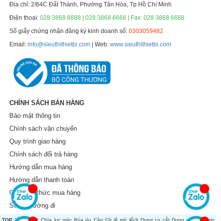
Địa chỉ: 2/64C Đất Thánh, Phường Tân Hòa, Tp Hồ Chí Minh
Điện thoại:
028 3868 8888 | 028 3868 6666 | Fax: 028 3868 6688
Số giấy chứng nhận đăng ký kinh doanh số:
0303059482
Email:
info@sieuthithietbi.com
| Web:
www.sieuthithietbi.com
CHÍNH SÁCH BÁN HÀNG
Bảo mật thông tin
Chính sách vận chuyển
Quy trình giao hàng
Chính sách đổi trả hàng
Hướng dẫn mua hàng
Hướng dẫn thanh toán
Các hình thức mua hàng
Sơ đồ đường đi
TOP TÌM KIẾM:
Chìa lục giác
Búa rìu
Cảo
Cờ lê mỏ lếch
Dụng cụ cắt
Dụng cụ dùng pin