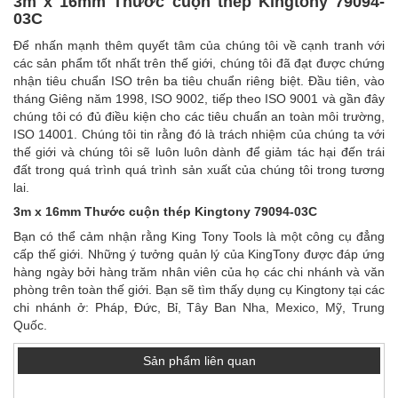
3m x 16mm Thước cuộn thép Kingtony 79094-
03C
Để nhấn mạnh thêm quyết tâm của chúng tôi về cạnh tranh với
các sản phẩm tốt nhất trên thế giới, chúng tôi đã đạt được chứng
nhận tiêu chuẩn ISO trên ba tiêu chuẩn riêng biệt. Đầu tiên, vào
tháng Giêng năm 1998, ISO 9002, tiếp theo ISO 9001 và gần đây
chúng tôi có đủ điều kiện cho các tiêu chuẩn an toàn môi trường,
ISO 14001. Chúng tôi tin rằng đó là trách nhiệm của chúng ta với
thế giới và chúng tôi sẽ luôn luôn dành để giảm tác hại đến trái
đất trong quá trình quá trình sản xuất của chúng tôi trong tương
lai.
3m x 16mm Thước cuộn thép Kingtony 79094-03C
Bạn có thể cảm nhận rằng King Tony Tools là một công cụ đẳng
cấp thế giới. Những ý tưởng quản lý của KingTony được đáp ứng
hàng ngày bởi hàng trăm nhân viên của họ các chi nhánh và văn
phòng trên toàn thế giới. Bạn sẽ tìm thấy dụng cụ Kingtony tại các
chi nhánh ở: Pháp, Đức, Bỉ, Tây Ban Nha, Mexico, Mỹ, Trung
Quốc.
Sản phẩm liên quan