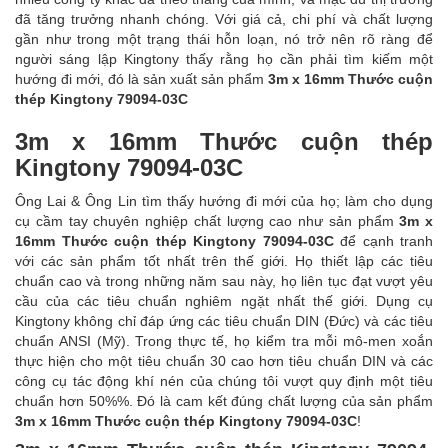
đã tăng trưởng nhanh chóng. Với giá cả, chi phí và chất lượng
gần như trong một trạng thái hỗn loạn, nó trở nên rõ ràng để
người sáng lập Kingtony thấy rằng họ cần phải tìm kiếm một
hướng đi mới, đó là sản xuất sản phẩm
3m x 16mm Thước cuộn
thép Kingtony 79094-03C
3m x 16mm Thước cuộn thép
Kingtony 79094-03C
Ông Lai & Ông Lin tìm thấy hướng đi mới của họ; làm cho dụng
cụ cầm tay chuyên nghiệp chất lượng cao như sản phẩm
3m x
16mm Thước cuộn thép Kingtony 79094-03C
để cạnh tranh
với các sản phẩm tốt nhất trên thế giới. Họ thiết lập các tiêu
chuẩn cao và trong những năm sau này, họ liên tục đạt vượt yêu
cầu của các tiêu chuẩn nghiêm ngặt nhất thế giới. Dụng cụ
Kingtony không chỉ đáp ứng các tiêu chuẩn DIN (Đức) và các tiêu
chuẩn ANSI (Mỹ). Trong thực tế, họ kiểm tra mỗi mô-men xoắn
thực hiện cho một tiêu chuẩn 30 cao hơn tiêu chuẩn DIN và các
công cụ tác động khí nén của chúng tôi vượt quy định một tiêu
chuẩn hơn 50%%. Đó là cam kết đúng chất lượng của sản phẩm
3m x 16mm Thước cuộn thép Kingtony 79094-03C
!