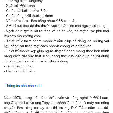
- Thương hiệu: Kingtony
- Xuất xứ: Đài Loan
- Chiều dài lưỡi thước: 3.0m
- Chiều rộng lưỡi thước: 16mm
- Vỏ thước được làm bằng nhưa ABS cao cấp
- 2 vị trí nút bóp để thu thước vào thuận tiện cho người sử dụng
- Vạch đo được in rất rỏ ràng và chính xác, bê mặt được phủ một
lớp sơn mờ chống chói
- Thiết kế 2 nam châm mạnh ở đầu giúp dễ dàng đo những vật
liệu bằng sắt thép một cách nhanh chóng và chính xác
- Thiết kế thanh kẹp giúp người thợ đễ dàng mang theo bên mình
bằng cách dắt vào thắt lưng, đồng thời dây đeo giúp người dùng
choàng vào tay tránh rơi rớt khi sử dụng
- Trọng lượng: 1kg
- Bảo hành: 0 tháng
Thông tin nhà sản xuất
Năm 1976, trong bối cảnh thiếu vốn và công nghệ ở Đài Loan,
ông Charles Lai và ông Tony Lin thành lập một nhà máy rèn nóng
chuyên làm công cụ tay cho thị trường DIY. Tám năm sau đó,
nhiều công ty khác đã theo thắng của mình, và mặc dù thị trường