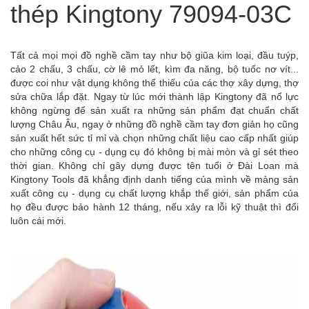
thép Kingtony 79094-03C
Tất cả mọi mọi đồ nghề cầm tay như bộ giũa kim loại, đầu tuýp,
cảo 2 chấu, 3 chấu, cờ lê mỏ lết, kìm đa năng, bộ tuốc nơ vít...
được coi như vật dụng không thể thiếu của các thợ xây dựng, thợ
sửa chữa lắp đặt. Ngay từ lúc mới thành lập Kingtony đã nổ lực
không ngừng để sản xuất ra những sản phẩm đạt chuẩn chất
lượng Châu Âu, ngay ở những đồ nghề cầm tay đơn giản họ cũng
sản xuất hết sức tỉ mỉ và chọn những chất liệu cao cấp nhất giúp
cho những công cụ - dụng cụ đó không bị mài mòn và gỉ sét theo
thời gian. Không chỉ gây dựng được tên tuổi ở Đài Loan mà
Kingtony Tools đã khẳng định danh tiếng của mình về mảng sản
xuất công cụ - dụng cụ chất lượng khắp thế giới, sản phẩm của
họ đều được bảo hành 12 tháng, nếu xảy ra lỗi kỹ thuật thì đổi
luôn cái mới.