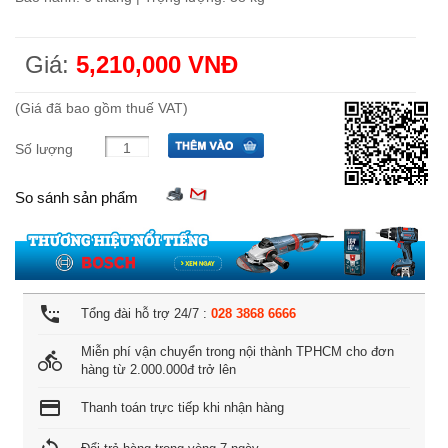
Giá:
5,210,000 VNĐ
(Giá đã bao gồm thuế VAT)
Số lượng
So sánh sản phẩm
settings_phone
Tổng đài hỗ trợ 24/7 :
028 3868 6666
Miễn phí vận chuyển trong nội thành TPHCM cho đơn
directions_bike
hàng từ 2.000.000đ trở lên
credit_card
Thanh toán trực tiếp khi nhận hàng