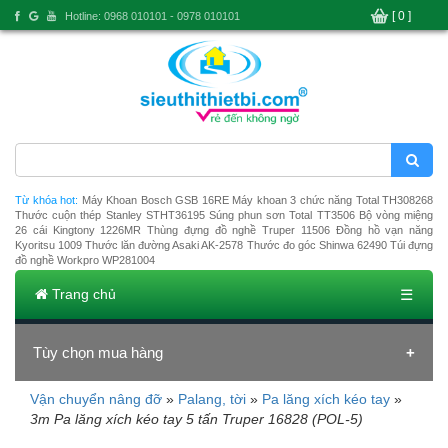
[ 0 ]
Hotline: 0968 010101 - 0978 010101
Từ khóa hot:
Máy Khoan Bosch GSB 16RE
Máy khoan 3 chức năng Total TH308268
Thước cuộn thép Stanley STHT36195
Súng phun sơn Total TT3506
Bộ vòng miệng
26 cái Kingtony 1226MR
Thùng đựng đồ nghề Truper 11506
Đồng hồ vạn năng
Kyoritsu 1009
Thước lăn đường Asaki AK-2578
Thước đo góc Shinwa 62490
Túi đựng
đồ nghề Workpro WP281004
Trang chủ
☰
Tùy chọn mua hàng
Vận chuyển nâng đỡ
»
Palang, tời
»
Pa lăng xích kéo tay
»
Đang tải dữ liệu
3m Pa lăng xích kéo tay 5 tấn Truper 16828 (POL-5)