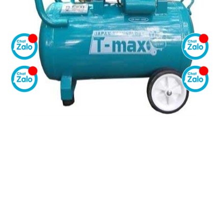
Thông số kĩ thuật
- Mã sản phẩm: TM-50F
- Thương hiệu: T-Max
- Sản xuất tại: Trung Quốc
- Công suất: 3hp
- Điện áp: 220v/50hz
- Lưu lượng: 250 lít /phút
- Áp suất: 8kg/cm2
- Vòng tua: 1400 vòng/phút