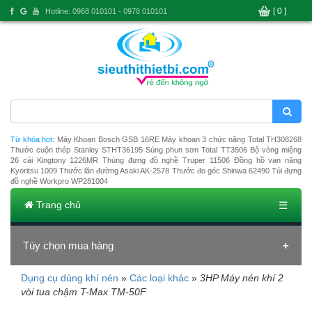
[ 0 ]
Hotline: 0968 010101 - 0978 010101
Từ khóa hot:
Máy Khoan Bosch GSB 16RE
Máy khoan 3 chức năng Total TH308268
Thước cuộn thép Stanley STHT36195
Súng phun sơn Total TT3506
Bộ vòng miệng
26 cái Kingtony 1226MR
Thùng đựng đồ nghề Truper 11506
Đồng hồ vạn năng
Kyoritsu 1009
Thước lăn đường Asaki AK-2578
Thước đo góc Shinwa 62490
Túi đựng
đồ nghề Workpro WP281004
Trang chủ
☰
Tùy chọn mua hàng
Dụng cụ dùng khí nén
»
Các loại khác
»
3HP Máy nén khí 2
Đang tải dữ liệu
vòi tua chậm T-Max TM-50F