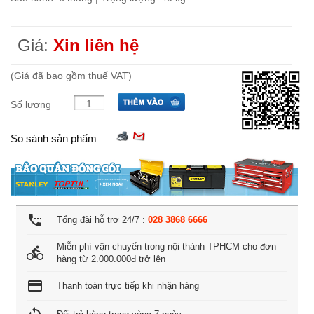
Giá:
Xin liên hệ
(Giá đã bao gồm thuế VAT)
Số lượng
So sánh sản phẩm
settings_phone
Tổng đài hỗ trợ 24/7 :
028 3868 6666
Miễn phí vận chuyển trong nội thành TPHCM cho đơn
directions_bike
hàng từ 2.000.000đ trở lên
credit_card
Thanh toán trực tiếp khi nhận hàng