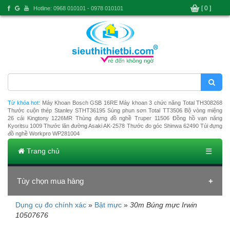
[ 0 ]
Hotline: 0968 010101 - 0978 010101
Từ khóa hot:
Máy Khoan Bosch GSB 16RE
Máy khoan 3 chức năng Total TH308268
Thước cuộn thép Stanley STHT36195
Súng phun sơn Total TT3506
Bộ vòng miệng
26 cái Kingtony 1226MR
Thùng đựng đồ nghề Truper 11506
Đồng hồ vạn năng
Kyoritsu 1009
Thước lăn đường Asaki AK-2578
Thước đo góc Shinwa 62490
Túi đựng
đồ nghề Workpro WP281004
Trang chủ
☰
Tùy chọn mua hàng
Dụng cụ đo chính xác
»
Bật mực
»
30m Búng mực Irwin
Đang tải dữ liệu
10507676