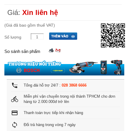
Giá:
Xin liên hệ
(Giá đã bao gồm thuế VAT)
Số lượng
So sánh sản phẩm
settings_phone
Tổng đài hỗ trợ 24/7 :
028 3868 6666
Miễn phí vận chuyển trong nội thành TPHCM cho đơn
directions_bike
hàng từ 2.000.000đ trở lên
credit_card
Thanh toán trực tiếp khi nhận hàng
loop
Đổi trả hàng trong vòng 7 ngày