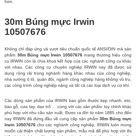
hơn.
30m Búng mực Irwin
10507676
Không chỉ đáp ứng và vượt tiêu chuẩn quốc tế ANSI/DIN mà sản
phẩm
30m Búng mực Irwin 10507676
mang thương hiệu công
cụ IRWIN còn là chìa khoá kết hợp của các nghành công cụ khác
với nhau. Các công cụ chuyên nghiệp IRWIN nay đã được sử
dụng rộng rãi trong nghành hàng khác nhau của công nghiệp,
nhà xưởng ô tô, quân đội, ngành công nghiệp hàng không vũ trụ,
các công trình công nghiệp nặng và tất cả các loại dịch vụ cơ khí.
Các dòng sản phẩm của IRWIN bao gồm thước kẹp nhanh, eto,
bào gỗ, cưa tay, dao trổ ….cùng với các sản phẩm tùy chỉnh khác
phù hợp với nhu cầu sản xuất. Được ra đời từ năm 1885 cho đến
nay IRWIN đã đứng đầu về cung cấp sản phẩm
30m Búng mực
Irwin 10507676
cho các nghành công nghiệp, IRWIN luôn mong
muốn cải thiện chất lượng sản phẩm, mẫu mã để phù hợp với thị