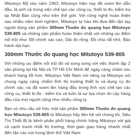
Mitutoyo Mỹ vào năm 1963, Mitutoyo hiện nay đã vươn lên dẫn
đầu, là anh cả trong việc chế tạo các công cụ, thiết bị đo, kiểm tra
tại Nhật Bản cũng như trên thế giới. Với công nghệ hoàn thiện
sau nhiều năm kinh nghiệm, Mitutoyo tự hào khi đưa đến tận tay
người dùng sản phẩm
300mm Thước đo quang học Mitutoyo
539-805
và những sản phẩm hoàn thiện nhất với những ưu điểm
nổi trội như: Độ chính xác cao, Dải đo rộng, Độ chia rất nhỏ, Bảo
hành dài hạn.
300mm Thước đo quang học Mitutoyo 539-805
Với những ưu điểm nổi trội đó và song song với việc thành lập 2
văn phòng tại Hà Nội và TP Hồ Chí Minh để ngày càng chăm sóc
khách hàng tốt hơn. Mitutoyo Việt Nam nói riêng và Mitutoyo nói
chung ngày càng chiếm lĩnh thị trường thiết bị và dụng cụ đo
chính xác, và đã vươn lên hàng đầu trong lĩnh vực chế tạo các
công cụ, thiết bị đo - kiểm tra và luôn là sự lựa chọn tin cậy hàng
đầu của mọi người cũng như nhiều công ty.
Bạn có nhu cầu sở hữu một sản phẩm
300mm Thước đo quang
học Mitutoyo 539-805
từ Mitutoyo hãy liên hệ với chúng tôi, Siêu
Thị Thiết Bị là kênh phân phối hàng chính hãng Mitutoyo với giá
cả cạnh tranh nhất thị trường, thời gian giao hàng nhanh nhất
đến tận các nơi trong lãnh thổ Việt Nam