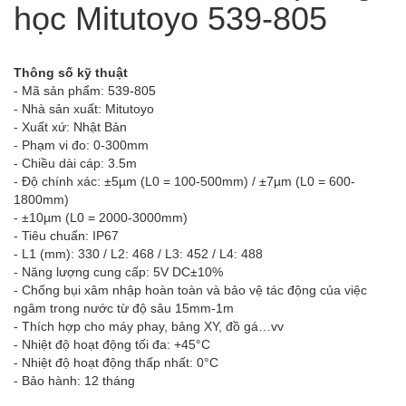
học Mitutoyo 539-805
Thông số kỹ thuật
- Mã sản phẩm: 539-805
- Nhà sản xuất: Mitutoyo
- Xuất xứ: Nhật Bản
- Phạm vi đo: 0-300mm
- Chiều dài cáp: 3.5m
- Độ chính xác: ±5µm (L0 = 100-500mm) / ±7µm (L0 = 600-
1800mm)
- ±10µm (L0 = 2000-3000mm)
- Tiêu chuẩn: IP67
- L1 (mm): 330 / L2: 468 / L3: 452 / L4: 488
- Năng lượng cung cấp: 5V DC±10%
- Chống bụi xâm nhập hoàn toàn và bảo vệ tác động của việc
ngâm trong nước từ độ sâu 15mm-1m
- Thích hợp cho máy phay, bảng XY, đồ gá…vv
- Nhiệt độ hoạt động tối đa: +45°C
- Nhiệt độ hoạt động thấp nhất: 0°C
- Bảo hành: 12 tháng