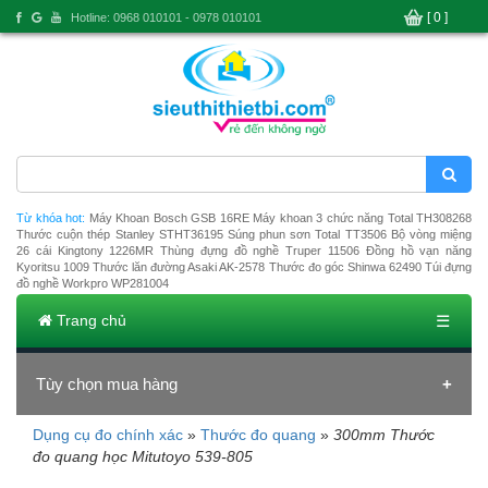
[ 0 ]
Hotline: 0968 010101 - 0978 010101
Từ khóa hot:
Máy Khoan Bosch GSB 16RE
Máy khoan 3 chức năng Total TH308268
Thước cuộn thép Stanley STHT36195
Súng phun sơn Total TT3506
Bộ vòng miệng
26 cái Kingtony 1226MR
Thùng đựng đồ nghề Truper 11506
Đồng hồ vạn năng
Kyoritsu 1009
Thước lăn đường Asaki AK-2578
Thước đo góc Shinwa 62490
Túi đựng
đồ nghề Workpro WP281004
Trang chủ
☰
Tùy chọn mua hàng
Dụng cụ đo chính xác
»
Thước đo quang
»
300mm Thước
Đang tải dữ liệu
đo quang học Mitutoyo 539-805