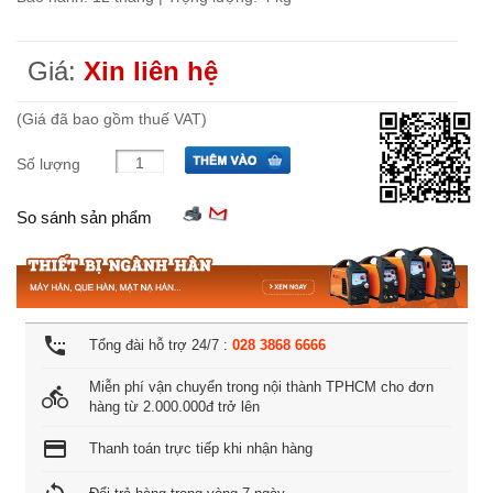
Giá:
Xin liên hệ
(Giá đã bao gồm thuế VAT)
Số lượng
So sánh sản phẩm
settings_phone
Tổng đài hỗ trợ 24/7 :
028 3868 6666
Miễn phí vận chuyển trong nội thành TPHCM cho đơn
directions_bike
hàng từ 2.000.000đ trở lên
credit_card
Thanh toán trực tiếp khi nhận hàng