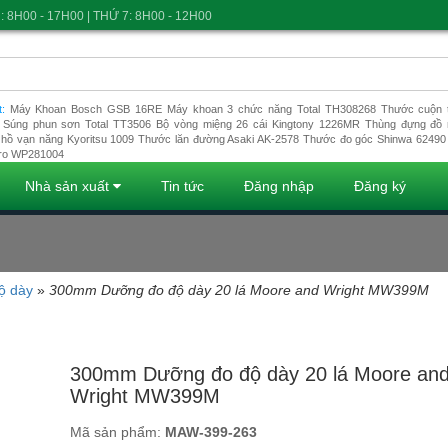
: 8H00 - 17H00 | THỨ 7: 8H00 - 12H00
t:
Máy Khoan Bosch GSB 16RE
Máy khoan 3 chức năng Total TH308268
Thước cuộn t
Súng phun sơn Total TT3506
Bộ vòng miệng 26 cái Kingtony 1226MR
Thùng đựng đồ 
hồ vạn năng Kyoritsu 1009
Thước lăn đường Asaki AK-2578
Thước đo góc Shinwa 62490
ro WP281004
Nhà sản xuất
Tin tức
Đăng nhập
Đăng ký
ộ dày
»
300mm Dưỡng đo độ dày 20 lá Moore and Wright MW399M
Đang tải dữ liệu
300mm Dưỡng đo độ dày 20 lá Moore an
Wright MW399M
Mã sản phẩm:
MAW-399-263