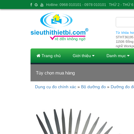
Hotline: 0968 010101 - 0978 010101
THỨ 2 - THỨ 6 
Từ khóa ho
STHT36195
11506
Đồng 
nghề Workp
Trang chủ
Giới thiệu
Danh mục
Tùy chọn mua hàng
Dụng cụ đo chính xác
»
Bộ dưỡng đo
»
Dưỡng đo đ