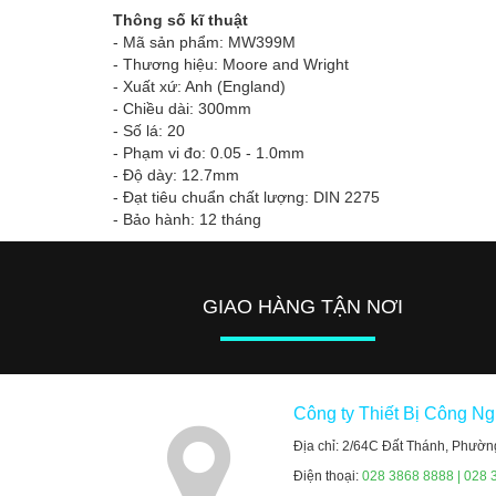
Thông số kĩ thuật
- Mã sản phẩm: MW399M
- Thương hiệu: Moore and Wright
- Xuất xứ: Anh (England)
- Chiều dài: 300mm
- Số lá: 20
- Phạm vi đo: 0.05 - 1.0mm
- Độ dày: 12.7mm
- Đạt tiêu chuẩn chất lượng: DIN 2275
- Bảo hành: 12 tháng
GIAO HÀNG TẬN NƠI
Công ty Thiết Bị Công N
Địa chỉ: 2/64C Đất Thánh, Phườn
Điện thoại:
028 3868 8888 | 028 