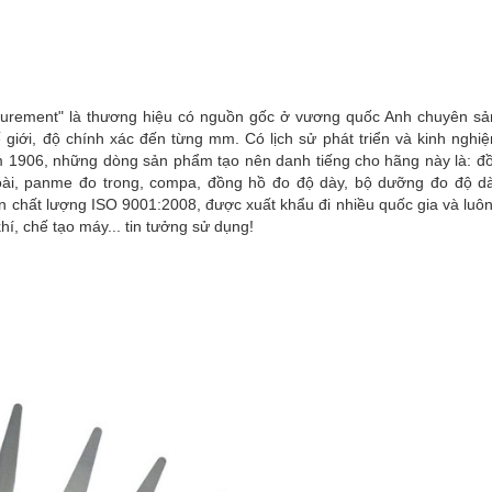
asurement" là thương hiệu có nguồn gốc ở vương quốc Anh chuyên sả
giới, độ chính xác đến từng mm. Có lịch sử phát triển và kinh nghi
ăm 1906, những dòng sản phẩm tạo nên danh tiếng cho hãng này là: đ
goài, panme đo trong, compa, đồng hồ đo độ dày, bộ dưỡng đo độ d
ận chất lượng ISO 9001:2008, được xuất khẩu đi nhiều quốc gia và luô
í, chế tạo máy... tin tưởng sử dụng!