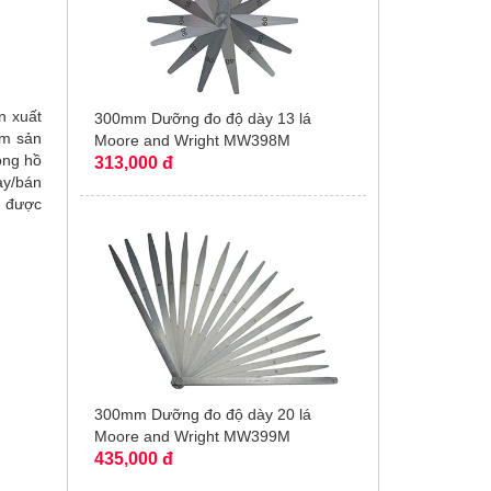
n xuất
300mm Dưỡng đo độ dày 13 lá
ệm sản
Moore and Wright MW398M
ồng hồ
313,000 đ
ày/bán
n được
300mm Dưỡng đo độ dày 20 lá
Moore and Wright MW399M
435,000 đ