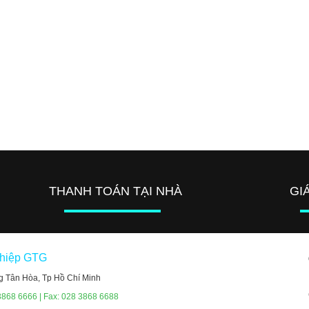
THANH TOÁN TẠI NHÀ
GI
ghiệp GTG
g Tân Hòa, Tp Hồ Chí Minh
3868 6666 | Fax: 028 3868 6688