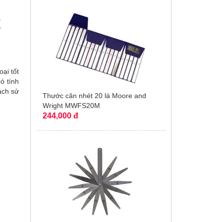
t
ại tốt
ó tính
ách sử
Thước căn nhét 20 lá Moore and
Wright MWFS20M
244,000 đ