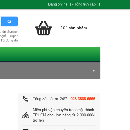
Đang online :1 - Tổng truy cập : 1
[ 0 ] sản phẩm
hép Stanley
nghề Truper
Túi đựng đồ
settings_phone
Tổng đài hỗ trợ 24/7 :
028 3868 6666
d
Miễn phí vận chuyển trong nội thành
directions_bike
TPHCM cho đơn hàng từ 2.000.000đ
trở lên