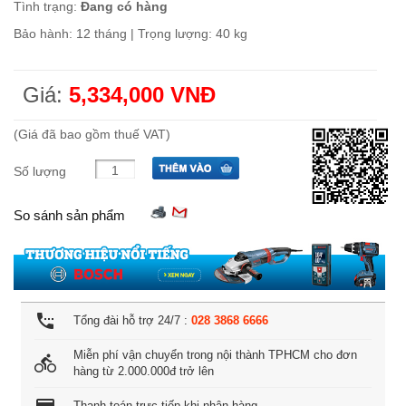
Tình trạng:
Đang có hàng
Bảo hành: 12 tháng | Trọng lượng: 40 kg
Giá:
5,334,000 VNĐ
(Giá đã bao gồm thuế VAT)
Số lượng
So sánh sản phẩm
settings_phone
Tổng đài hỗ trợ 24/7 :
028 3868 6666
Miễn phí vận chuyển trong nội thành TPHCM cho đơn
directions_bike
hàng từ 2.000.000đ trở lên
credit_card
Thanh toán trực tiếp khi nhận hàng