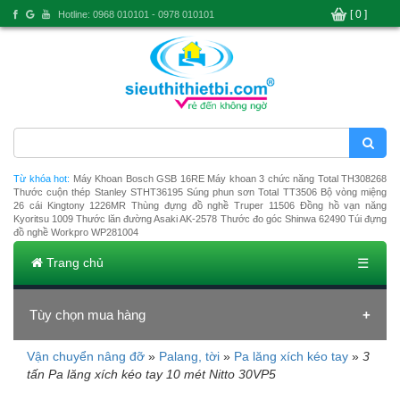
[ 0 ]
Hotline: 0968 010101 - 0978 010101
Từ khóa hot:
Máy Khoan Bosch GSB 16RE
Máy khoan 3 chức năng Total TH308268
Thước cuộn thép Stanley STHT36195
Súng phun sơn Total TT3506
Bộ vòng miệng
26 cái Kingtony 1226MR
Thùng đựng đồ nghề Truper 11506
Đồng hồ vạn năng
Kyoritsu 1009
Thước lăn đường Asaki AK-2578
Thước đo góc Shinwa 62490
Túi đựng
đồ nghề Workpro WP281004
Trang chủ
☰
Tùy chọn mua hàng
Vận chuyển nâng đỡ
»
Palang, tời
»
Pa lăng xích kéo tay
»
3
Đang tải dữ liệu
tấn Pa lăng xích kéo tay 10 mét Nitto 30VP5