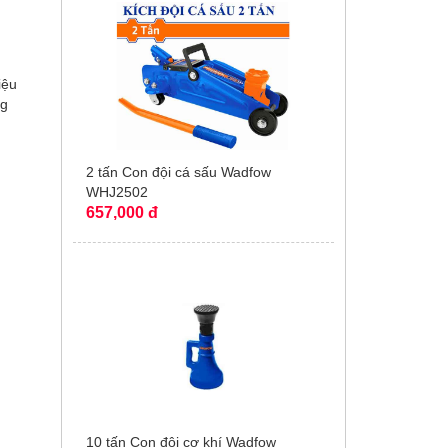
iệu
ng
2 tấn Con đội cá sấu Wadfow
WHJ2502
657,000 đ
10 tấn Con đội cơ khí Wadfow