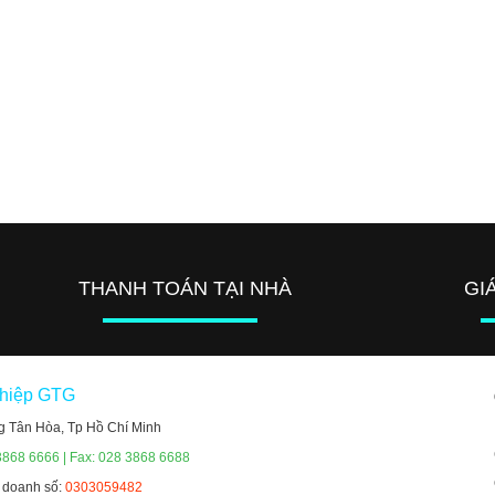
THANH TOÁN TẠI NHÀ
GI
ghiệp GTG
g Tân Hòa, Tp Hồ Chí Minh
3868 6666 | Fax: 028 3868 6688
h doanh số:
0303059482