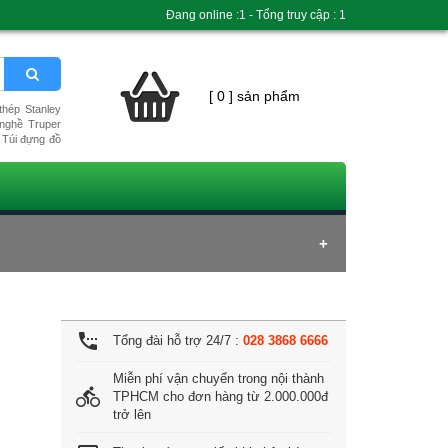
Đang online :1 - Tổng truy cập : 1
[ 0 ] sản phẩm
hép Stanley
nghề Truper
Túi đựng đồ
settings_phone
Tổng đài hỗ trợ 24/7 :
028 3868 6666
Miễn phí vận chuyển trong nội thành
directions_bike
TPHCM cho đơn hàng từ 2.000.000đ
trở lên