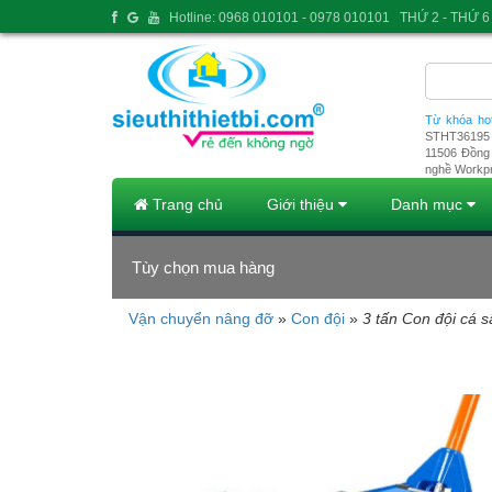
Hotline: 0968 010101 - 0978 010101
THỨ 2 - THỨ 6 
Từ khóa ho
STHT36195
11506
Đồng 
nghề Workp
Trang chủ
Giới thiệu
Danh mục
Tùy chọn mua hàng
Vận chuyển nâng đỡ
»
Con đội
»
3 tấn Con đội cá