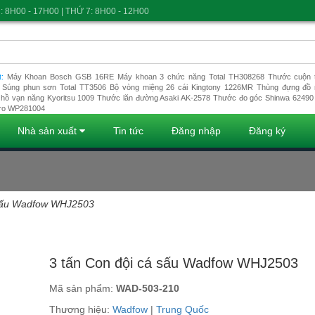
: 8H00 - 17H00 | THỨ 7: 8H00 - 12H00
t:
Máy Khoan Bosch GSB 16RE
Máy khoan 3 chức năng Total TH308268
Thước cuộn t
Súng phun sơn Total TT3506
Bộ vòng miệng 26 cái Kingtony 1226MR
Thùng đựng đồ 
hồ vạn năng Kyoritsu 1009
Thước lăn đường Asaki AK-2578
Thước đo góc Shinwa 62490
ro WP281004
Nhà sản xuất
Tin tức
Đăng nhập
Đăng ký
 sấu Wadfow WHJ2503
Đang tải dữ liệu
3 tấn Con đội cá sấu Wadfow WHJ2503
Mã sản phẩm:
WAD-503-210
Thương hiệu:
Wadfow
|
Trung Quốc