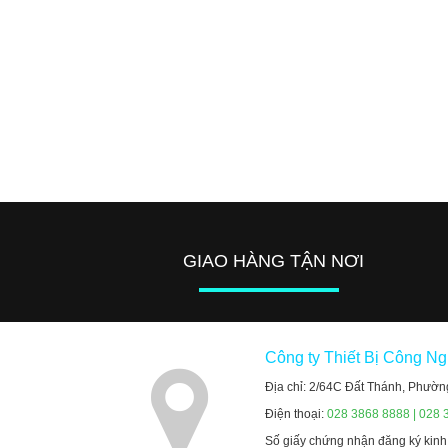
GIAO HÀNG TẬN NƠI
Công ty Thiết Bị Công N
Địa chỉ: 2/64C Đất Thánh, Phườn
Điện thoại:
028 3868 8888 | 028 
Số giấy chứng nhận đăng ký kin