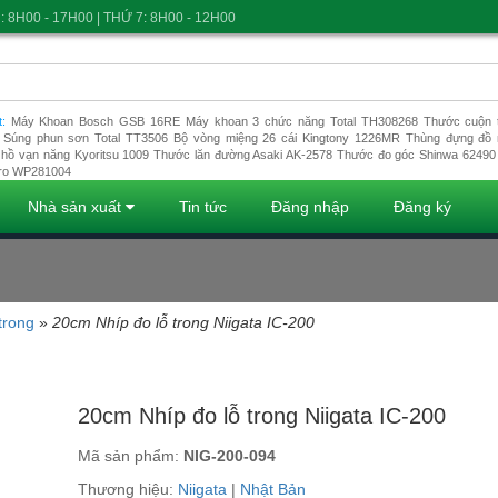
: 8H00 - 17H00 | THỨ 7: 8H00 - 12H00
t:
Máy Khoan Bosch GSB 16RE
Máy khoan 3 chức năng Total TH308268
Thước cuộn t
Súng phun sơn Total TT3506
Bộ vòng miệng 26 cái Kingtony 1226MR
Thùng đựng đồ 
hồ vạn năng Kyoritsu 1009
Thước lăn đường Asaki AK-2578
Thước đo góc Shinwa 62490
ro WP281004
Nhà sản xuất
Tin tức
Đăng nhập
Đăng ký
trong
»
20cm Nhíp đo lỗ trong Niigata IC-200
Đang tải dữ liệu
20cm Nhíp đo lỗ trong Niigata IC-200
Mã sản phẩm:
NIG-200-094
Thương hiệu:
Niigata
|
Nhật Bản