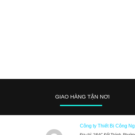
GIAO HÀNG TẬN NƠI
Công ty Thiết Bị Công N
Địa chỉ: 2/64C Đất Thánh, Phườn