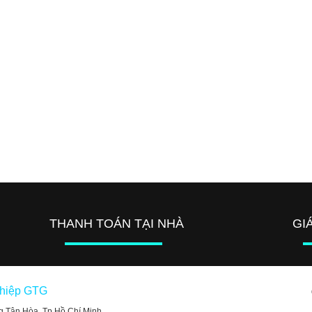
THANH TOÁN TẠI NHÀ
GI
ghiệp GTG
g Tân Hòa, Tp Hồ Chí Minh