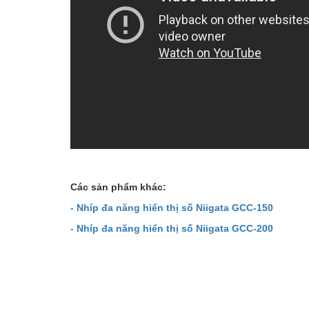
Các sản phẩm khác:
-
Nhíp đa năng hiển thị số Niigata GCC-150
- Nhíp đa năng hiển thị số Niigata GCC-200