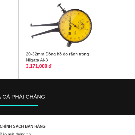
20-32mm Đồng hồ đo rãnh trong
Niigata AI-3
3,171,000 đ
Á CẢ PHẢI CHĂNG
CHÍNH SÁCH BÁN HÀNG
Bảo mật thông tin