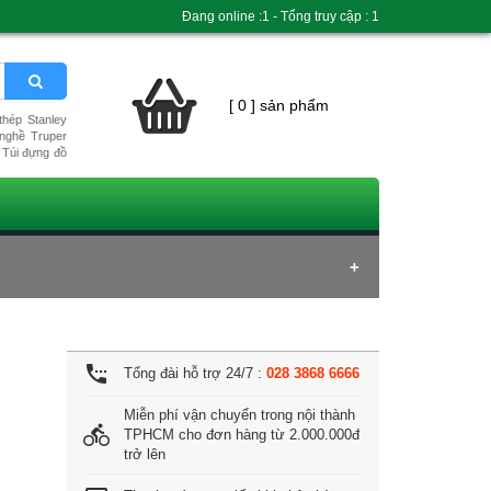
Đang online :1 - Tổng truy cập : 1
[ 0 ] sản phẩm
hép Stanley
nghề Truper
Túi đựng đồ
settings_phone
Tổng đài hỗ trợ 24/7 :
028 3868 6666
Miễn phí vận chuyển trong nội thành
directions_bike
TPHCM cho đơn hàng từ 2.000.000đ
trở lên