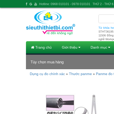
Hotline: 0968 010101 - 0978 010101
THỨ 2 - THỨ 6 
Từ khóa ho
STHT36195
11506
Đồng 
nghề Workp
Trang chủ
Giới thiệu
Danh mục
Tùy chọn mua hàng
Dụng cụ đo chính xác
»
Thước panme
»
Panme đo 