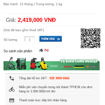
Bảo hành: 12 tháng | Trọng lượng: 1 kg
Giá:
2,419,000 VNĐ
(Giá đã bao gồm thuế VAT)
Số lượng
So sánh sản phẩm
settings_phone
Tổng đài hỗ trợ 24/7 :
028 3868 6666
Miễn phí vận chuyển trong nội thành TPHCM cho đơn
directions_bike
hàng từ 2.000.000đ trở lên
credit_card
Thanh toán trực tiếp khi nhận hàng