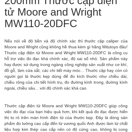
200mm Thước cặp điện
tử Moore and Wright
MW110-20DFC
Nếu nói về độ bền và độ chính xác thì thước cặp caliper của
Moore and Wright cũng không hề thua kém gì hãng Mitutoyo đâu!
Thước cặp điện tử Moore and Wright MW110-20DFC là công cụ
hỗ trợ việc đo đạc khá chính xác, độ sai số nhỏ. Sản phẩm này
hay được sử dụng trong ngàng công nghiệp sản xuất như cơ khí,
đồ gỗ, làm cửa sắt, các chi tiết máy móc... Thước cặp hay còn có
người gọi là thước kẹp dùng để đo kích thước như chiều dài,
chiều rộng của chi tiết hình trụ, đo đường kính trong, đường kính
ngoài, chiều sâu... với độ chính xác khá cao.
Thước cặp điện tử Moore and Wright MW110-20DFC giúp công
việc đo đạc của bạn hiệu quả hơn, khi kết quả đo đạc được hiển
thị to rỏ trên màn hình điện tử của thước kẹp. Đây là dòng sản
phẩm đo lường cao cấp đến từ vương quốc Anh được làm từ chất
liệu hợp kim thép cao cấp nên có độ cứng cao, không bị cong