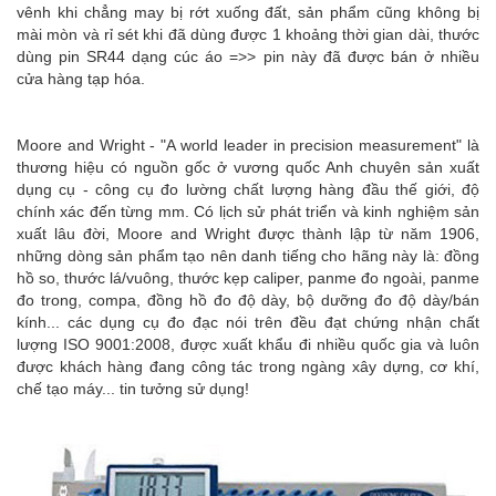
vênh khi chẳng may bị rớt xuống đất, sản phẩm cũng không bị
mài mòn và rỉ sét khi đã dùng được 1 khoảng thời gian dài, thước
dùng pin SR44 dạng cúc áo =>> pin này đã được bán ở nhiều
cửa hàng tạp hóa.
Moore and Wright - "A world leader in precision measurement" là
thương hiệu có nguồn gốc ở vương quốc Anh chuyên sản xuất
dụng cụ - công cụ đo lường chất lượng hàng đầu thế giới, độ
chính xác đến từng mm. Có lịch sử phát triển và kinh nghiệm sản
xuất lâu đời, Moore and Wright được thành lập từ năm 1906,
những dòng sản phẩm tạo nên danh tiếng cho hãng này là: đồng
hồ so, thước lá/vuông, thước kẹp caliper, panme đo ngoài, panme
đo trong, compa, đồng hồ đo độ dày, bộ dưỡng đo độ dày/bán
kính... các dụng cụ đo đạc nói trên đều đạt chứng nhận chất
lượng ISO 9001:2008, được xuất khẩu đi nhiều quốc gia và luôn
được khách hàng đang công tác trong ngàng xây dựng, cơ khí,
chế tạo máy... tin tưởng sử dụng!