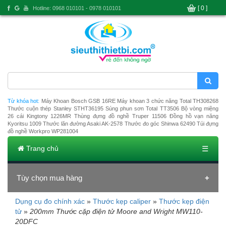
[ 0 ]
Hotline: 0968 010101 - 0978 010101
Từ khóa hot:
Máy Khoan Bosch GSB 16RE
Máy khoan 3 chức năng Total TH308268
Thước cuộn thép Stanley STHT36195
Súng phun sơn Total TT3506
Bộ vòng miệng
26 cái Kingtony 1226MR
Thùng đựng đồ nghề Truper 11506
Đồng hồ vạn năng
Kyoritsu 1009
Thước lăn đường Asaki AK-2578
Thước đo góc Shinwa 62490
Túi đựng
đồ nghề Workpro WP281004
Trang chủ
☰
Tùy chọn mua hàng
Dụng cụ đo chính xác
»
Thước kẹp caliper
»
Thước kẹp điện
Đang tải dữ liệu
tử
»
200mm Thước cặp điện tử Moore and Wright MW110-
20DFC