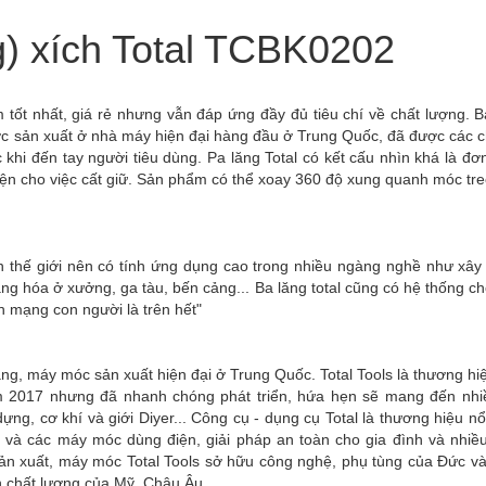
ng) xích Total TCBK0202
ốt nhất, giá rẻ nhưng vẫn đáp ứng đầy đủ tiêu chí về chất lượng. B
ợc sản xuất ở nhà máy hiện đại hàng đầu ở Trung Quốc, đã được các 
 khi đến tay người tiêu dùng. Pa lăng Total có kết cấu nhìn khá là đơn
tiện cho việc cất giữ. Sản phẩm có thể xoay 360 độ xung quanh móc tre
n thế giới nên có tính ứng dụng cao trong nhiều ngàng nghề như xây
ng hóa ở xưởng, ga tàu, bến cảng... Ba lăng total cũng có hệ thống ch
 mạng con người là trên hết"
ng, máy móc sản xuất hiện đại ở Trung Quốc. Total Tools là thương hi
 2017 nhưng đã nhanh chóng phát triển, hứa hẹn sẽ mang đến nhiề
ựng, cơ khí và giới Diyer... Công cụ - dụng cụ Total là thương hiệu nổ
y và các máy móc dùng điện, giải pháp an toàn cho gia đình và nhiề
sản xuất, máy móc Total Tools sở hữu công nghệ, phụ tùng của Đức v
ẩn chất lượng của Mỹ, Châu Âu.