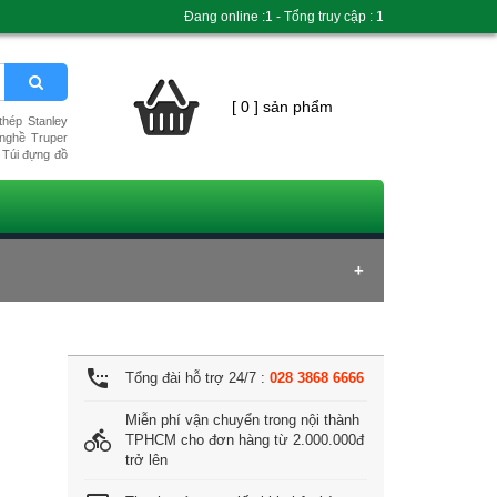
Đang online :1 - Tổng truy cập : 1
[ 0 ] sản phẩm
hép Stanley
nghề Truper
Túi đựng đồ
settings_phone
Tổng đài hỗ trợ 24/7 :
028 3868 6666
Miễn phí vận chuyển trong nội thành
directions_bike
TPHCM cho đơn hàng từ 2.000.000đ
trở lên