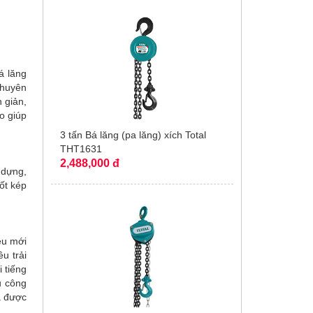
á lăng
chuyên
 giản,
o giúp
3 tấn Bá lăng (pa lăng) xích Total
THT1631
2,488,000 đ
 dựng,
ốt kép
ệu mới
u trải
i tiếng
u công
à được