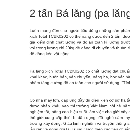
2 tấn Bá lăng (pa lă
Luôn mang đến cho người tiêu dùng những sản phẩm t
xích Total TCBK0202 có thể nâng được đến 2 tấn, đư
gia kiểm định chất lượng và độ an toàn kĩ lưỡng trước
với trọng lượng chỉ 20kg dễ dàng di chuyển và thuận 
dễ dàng kéo vật nặng.
Pa lăng xích Total TCBK0202 có chất lượng đạt chuẩ
khai khác, buôn bán, vận chuyển, nâng hạ, bóc vác hà
nhằm tăng cường độ an toàn cho người sử dụng. "Tính
Có nhà máy lớn, đáp ứng đầy đủ điều kiện cơ sở hạ tầ
được nhập khẩu vào thị trường Việt Nam hồi hè năm
nghiệm tốt, nâng cao hiệu suẩt làm việc cho giới xây d
thế giới cung cấp thiết bị dân dụng, đồ nghề cầm ta
trường xây dựng. Giàu kinh nghiệm và truyền thống 
lắp ráp và đóng gói tại Trung Quốc theo các tiêu chu