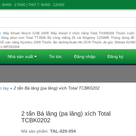
: 8H00 - 17H00 | THỨ 7: 8H00 - 12H00
t:
Máy Khoan Bosch GSB 16RE
Máy khoan 3 chức năng Total TH308268
Thước cuộn t
Súng phun sơn Total TT3506
Bộ vòng miệng 26 cái Kingtony 1226MR
Thùng đựng đồ 
hồ vạn năng Kyoritsu 1009
Thước lăn đường Asaki AK-2578
Thước đo góc Shinwa 62490
ro WP281004
Nhà sản xuất
Tin tức
Đăng nhập
Đăng ký
o tay
»
2 tấn Bá lăng (pa lăng) xích Total TCBK0202
Đang tải dữ liệu
2 tấn Bá lăng (pa lăng) xích Total
TCBK0202
Mã sản phẩm:
TAL-020-054