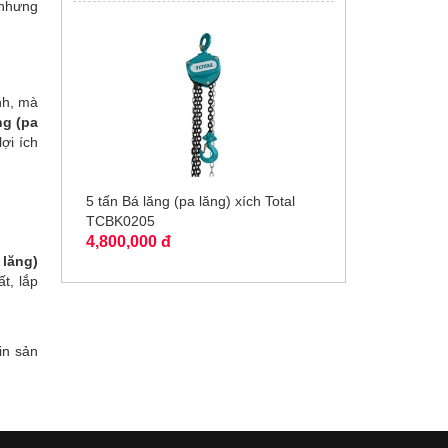
 nhưng
nh, mà
ng (pa
lợi ích
5 tấn Bá lăng (pa lăng) xích Total
TCBK0205
4,800,000 đ
 lăng)
t, lắp
in sản