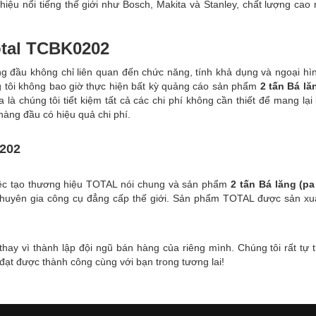
iệu nổi tiếng thế giới như Bosch, Makita và Stanley, chất lượng cao
Total TCBK0202
g đầu không chỉ liên quan đến chức năng, tính khả dụng và ngoại hì
ng tôi không bao giờ thực hiện bất kỳ quảng cáo sản phẩm
2 tấn Bá lă
 là chúng tôi tiết kiệm tất cả các chi phí không cần thiết để mang lại 
àng đầu có hiệu quả chi phí.
0202
iệc tạo thương hiệu TOTAL nói chung và sản phẩm
2 tấn Bá lăng (pa
 chuyên gia công cụ đẳng cấp thế giới. Sản phẩm TOTAL được sản xuấ
hay vì thành lập đội ngũ bán hàng của riêng mình. Chúng tôi rất tự t
đạt được thành công cùng với bạn trong tương lai!