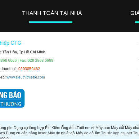
THANH TOÁN TẠI NHÀ
GI
ghiệp GTG
g Tân Hòa, Tp Hồ Chí Minh
3868 6666 | Fax: 028 3868 6688
h doanh số:
0303059482
Web:
www.sieuthithietbi.com
ùng pin
Dụng cụ tổng hợp
Êtô
Kiềm
Ống đếu
Tuốt nơ vít
Máy bào
Máy cắt
Máy ch
ách
Dụng cụ cân bằng laser
Máy đo nhiệt độ
Máy đo độ ẩm
Thước kẹp caliper
Th
ụng cụ