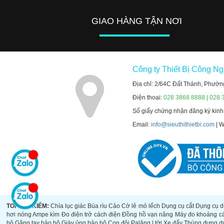
GIAO HÀNG TẬN NƠI
Công ty Thiết Bị Công N
Địa chỉ: 2/64C Đất Thánh, Phườn
Điện thoại:
028 3868 8888 | 028 
Số giấy chứng nhận đăng ký kin
Email:
info@sieuthithietbi.com
| 
TOP TÌM KIẾM:
Chìa lục giác
Búa rìu
Cảo
Cờ lê mỏ lếch
Dụng cụ cắt
Dụng cụ d
hơi nóng
Ampe kìm
Đo điện trở cách điện
Đồng hồ vạn năng
Máy đo khoảng c
hộ
Găng tay bảo hộ
Giày ủng bảo hộ
Con đội
Palăng | tời
Xe đẩy
Thùng đựng d