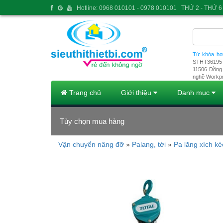
Hotline: 0968 010101 - 0978 010101
THỨ 2 - THỨ 6 
Từ khóa ho
STHT36195
11506
Đồng 
nghề Workp
Trang chủ
Giới thiệu
Danh mục
Tùy chọn mua hàng
Vận chuyển nâng đỡ
»
Palang, tời
»
Pa lăng xích ké