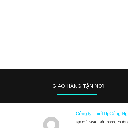
GIAO HÀNG TẬN NƠI
Công ty Thiết Bị Công N
Địa chỉ: 2/64C Đất Thánh, Phườn