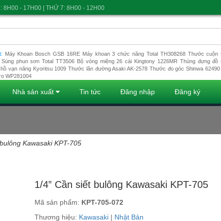
: 8H00 - 17H00 | THỨ 7: 8H00 - 12H00
t:
Máy Khoan Bosch GSB 16RE
Máy khoan 3 chức năng Total TH308268
Thước cuộn t
Súng phun sơn Total TT3506
Bộ vòng miệng 26 cái Kingtony 1226MR
Thùng đựng đồ 
hồ vạn năng Kyoritsu 1009
Thước lăn đường Asaki AK-2578
Thước đo góc Shinwa 62490
ro WP281004
Nhà sản xuất
Tin tức
Đăng nhập
Đăng ký
t bulông Kawasaki KPT-705
Đang tải dữ liệu
1/4” Cần siết bulông Kawasaki KPT-705
Mã sản phẩm:
KPT-705-072
Thương hiệu:
Kawasaki
|
Nhật Bản