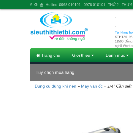
Hotline: 0968 010101 - 0978 010101
THỨ 2 - THỨ 6 
Từ khóa ho
STHT36195
11506
Đồng 
nghề Workp
Trang chủ
Giới thiệu
Danh mục
Tùy chọn mua hàng
Dụng cụ dùng khí nén
»
Máy vặn ốc
»
1/4” Cần siế