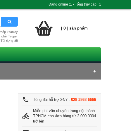
Đang online :1 - Tổng truy cập : 1
[ 0 ] sản phẩm
hép Stanley
nghề Truper
Túi đựng đồ
settings_phone
Tổng đài hỗ trợ 24/7 :
028 3868 6666
Miễn phí vận chuyển trong nội thành
directions_bike
TPHCM cho đơn hàng từ 2.000.000đ
trở lên