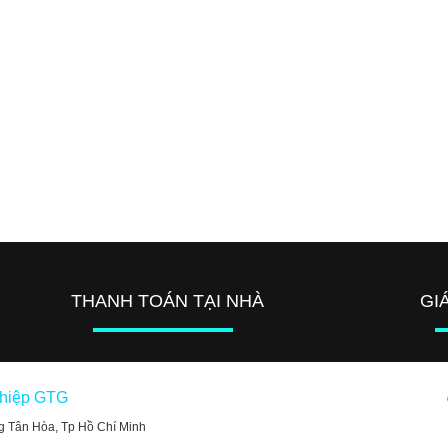
THANH TOÁN TẠI NHÀ
GI
ghiệp GTG
g Tân Hòa, Tp Hồ Chí Minh