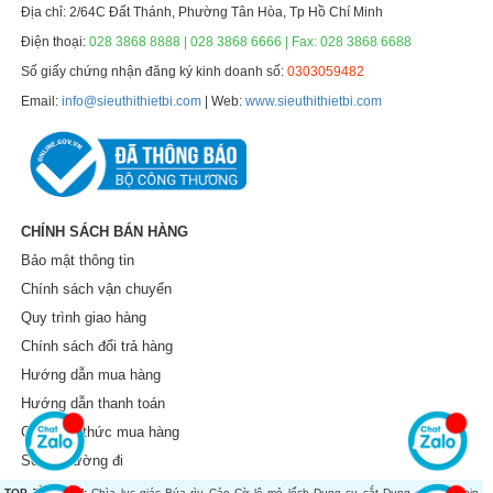
Địa chỉ: 2/64C Đất Thánh, Phường Tân Hòa, Tp Hồ Chí Minh
Điện thoại:
028 3868 8888 | 028 3868 6666 | Fax: 028 3868 6688
Số giấy chứng nhận đăng ký kinh doanh số:
0303059482
Email:
info@sieuthithietbi.com
| Web:
www.sieuthithietbi.com
CHÍNH SÁCH BÁN HÀNG
Bảo mật thông tin
Chính sách vận chuyển
Quy trình giao hàng
Chính sách đổi trả hàng
Hướng dẫn mua hàng
Hướng dẫn thanh toán
Các hình thức mua hàng
Sơ đồ đường đi
TOP TÌM KIẾM:
Chìa lục giác
Búa rìu
Cảo
Cờ lê mỏ lếch
Dụng cụ cắt
Dụng cụ dùng pin