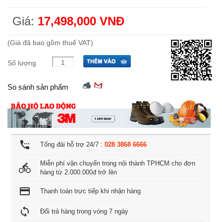
Giá:
17,498,000 VNĐ
(Giá đã bao gồm thuế VAT)
Số lượng
So sánh sản phẩm
settings_phone
Tổng đài hỗ trợ 24/7 :
028 3868 6666
Miễn phí vận chuyển trong nội thành TPHCM cho đơn
directions_bike
hàng từ 2.000.000đ trở lên
credit_card
Thanh toán trực tiếp khi nhận hàng
loop
Đổi trả hàng trong vòng 7 ngày