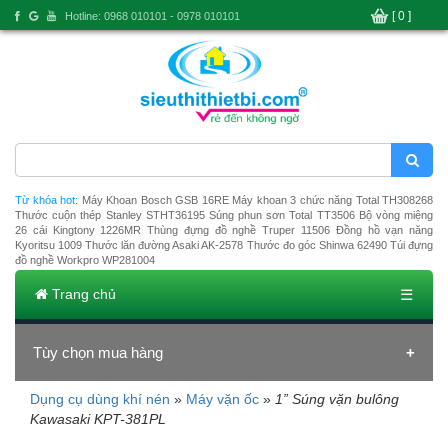
[ 0 ]
Hotline: 0968 010101 - 0978 010101
Từ khóa hot:
Máy Khoan Bosch GSB 16RE
Máy khoan 3 chức năng Total TH308268
Thước cuộn thép Stanley STHT36195
Súng phun sơn Total TT3506
Bộ vòng miệng
26 cái Kingtony 1226MR
Thùng đựng đồ nghề Truper 11506
Đồng hồ vạn năng
Kyoritsu 1009
Thước lăn đường Asaki AK-2578
Thước đo góc Shinwa 62490
Túi đựng
đồ nghề Workpro WP281004
Trang chủ
☰
Tùy chọn mua hàng
Dụng cụ dùng khí nén
»
Máy vặn ốc
»
1” Súng vặn bulông
Đang tải dữ liệu
Kawasaki KPT-381PL