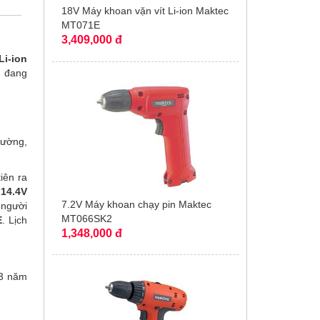
18V Máy khoan vặn vít Li-ion Maktec
MT071E
3,409,000 đ
Li-ion
n đang
rường,
iên ra
m
14.4V
7.2V Máy khoan chạy pin Maktec
 người
MT066SK2
E
. Lịch
1,348,000 đ
 3 năm