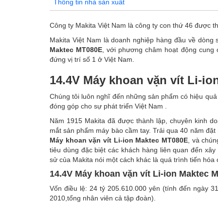
Thông tin nhà sản xuất
Công ty Makita Việt Nam là công ty con thứ 46 được t
Makita Việt Nam là doanh nghiệp hàng đầu về dòng
Maktec MT080E
, với phương châm hoạt động cung 
đứng vị trí số 1 ở Việt Nam.
14.4V Máy khoan vặn vít Li-i
Chúng tôi luôn nghĩ đến những sản phẩm có hiệu quả c
đóng góp cho sự phát triển Việt Nam .
Năm 1915 Makita đã được thành lập, chuyên kinh do
mắt sản phẩm máy bào cầm tay. Trải qua 40 năm đặt
Máy khoan vặn vít Li-ion Maktec MT080E
, và chú
tiêu dùng đặc biệt các khách hàng liên quan đến x
sử của Makita nói một cách khác là quá trình tiến hóa 
14.4V Máy khoan vặn vít Li-ion Maktec 
Vốn điều lệ: 24 tỷ 205.610.000 yên (tính đến ngày 
2010,tổng nhân viên cả tập đoàn).