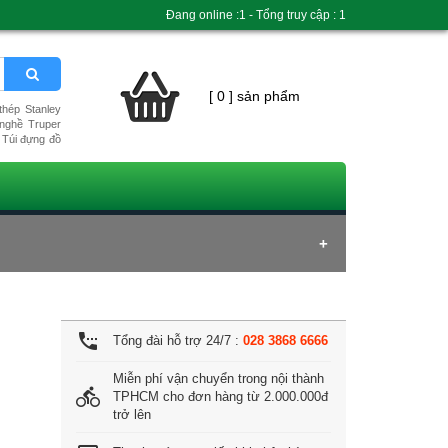
Đang online :1 - Tổng truy cập : 1
[ 0 ] sản phẩm
hép Stanley
nghề Truper
Túi đựng đồ
settings_phone
Tổng đài hỗ trợ 24/7 :
028 3868 6666
Miễn phí vận chuyển trong nội thành
directions_bike
TPHCM cho đơn hàng từ 2.000.000đ
trở lên