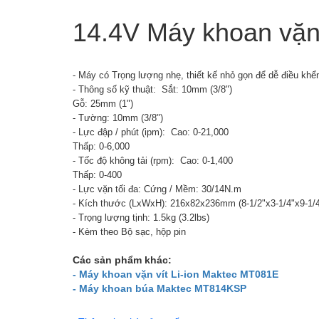
14.4V Máy khoan vặn
- Máy có Trọng lượng nhẹ, thiết kế nhỏ gọn để dễ điều khể
- Thông số kỹ thuật:
Sắt: 10mm (3/8")
Gỗ: 25mm (1")
- Tường: 10mm (3/8")
- Lực đập / phút (ipm):
Cao: 0-21,000
Thấp: 0-6,000
- Tốc độ không tải (rpm):
Cao: 0-1,400
Thấp: 0-400
- Lực vặn tối đa: Cứng / Mềm: 30/14N.m
- Kích thước (LxWxH): 216x82x236mm (8-1/2"x3-1/4"x9-1/4
- Trọng lượng tịnh: 1.5kg (3.2lbs)
- Kèm theo Bộ sạc, hộp pin
Các sản phẩm khác:
- Máy khoan vặn vít Li-ion Maktec MT081E
- Máy khoan búa Maktec MT814KSP