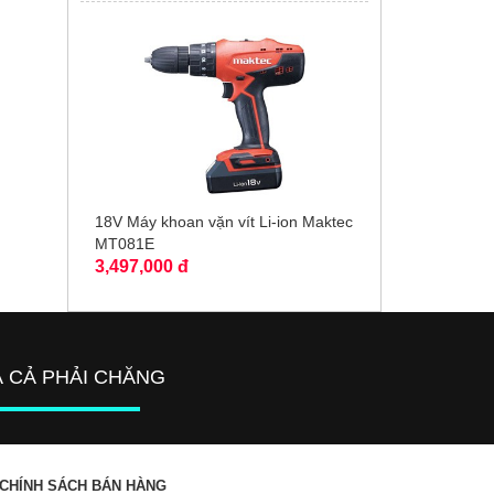
18V Máy khoan vặn vít Li-ion Maktec
MT081E
3,497,000 đ
Á CẢ PHẢI CHĂNG
CHÍNH SÁCH BÁN HÀNG