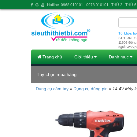
Hotline: 0968 010101 - 0978 010101
THỨ 2 - THỨ 6 
Từ khóa ho
STHT36195
11506
Đồng 
nghề Workp
Trang chủ
Giới thiệu
Danh mục
Tùy chọn mua hàng
Dụng cụ cầm tay
»
Dụng cụ dùng pin
»
14.4V Máy k