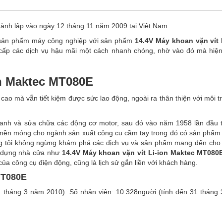
hành lập vào ngày 12 tháng 11 năm 2009 tại Việt Nam.
 sản phẩm máy công nghiệp với sản phẩm
14.4V Máy khoan vặn vít 
cấp các dịch vụ hậu mãi một cách nhanh chóng, nhờ vào đó mà hiệ
on Maktec MT080E
ao mà vẫn tiết kiệm được sức lao động, ngoài ra thân thiện với môi t
anh và sửa chữa các động cơ motor, sau đó vào năm 1958 lần đầu t
 nền móng cho ngành sản xuất công cụ cầm tay trong đó có sản phẩ
ng tôi không ngừng khám phá các dịch vụ và sản phẩm mang đến cho
ây dựng nhà cửa như
14.4V Máy khoan vặn vít Li-ion Maktec MT080
của công cụ điện động, cũng là lịch sử gắn liền với khách hàng.
MT080E
31 tháng 3 năm 2010). Số nhân viên: 10.328người (tính đến 31 tháng