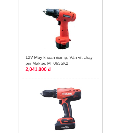
12V Máy khoan &amp; Vặn vít chạy
pin Maktec MT063SK2
2,041,000 đ