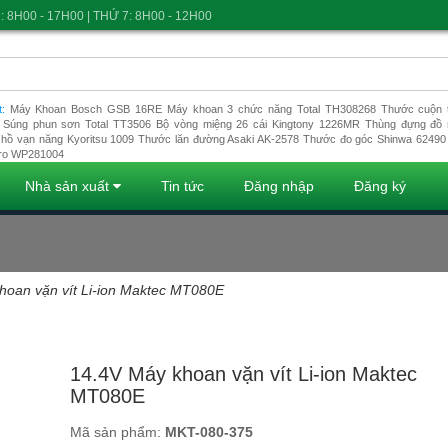
: 8H00 - 17H00 | THỨ 7: 8H00 - 12H00
t:
Máy Khoan Bosch GSB 16RE
Máy khoan 3 chức năng Total TH308268
Thước cuộn t
Súng phun sơn Total TT3506
Bộ vòng miệng 26 cái Kingtony 1226MR
Thùng đựng đồ 
hồ vạn năng Kyoritsu 1009
Thước lăn đường Asaki AK-2578
Thước đo góc Shinwa 62490
ro WP281004
Nhà sản xuất
Tin tức
Đăng nhập
Đăng ký
hoan vặn vít Li-ion Maktec MT080E
Đang tải dữ liệu
14.4V Máy khoan vặn vít Li-ion Maktec
MT080E
Mã sản phẩm:
MKT-080-375