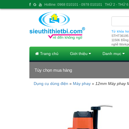
Hotline: 0968 010101 - 0978 010101
THỨ 2 - THỨ 6 
Từ khóa ho
STHT36195
11506
Đồng 
nghề Workp
Trang chủ
Giới thiệu
Danh mục
Tùy chọn mua hàng
Dụng cụ dùng điện
»
Máy phay
»
12mm Máy phay 