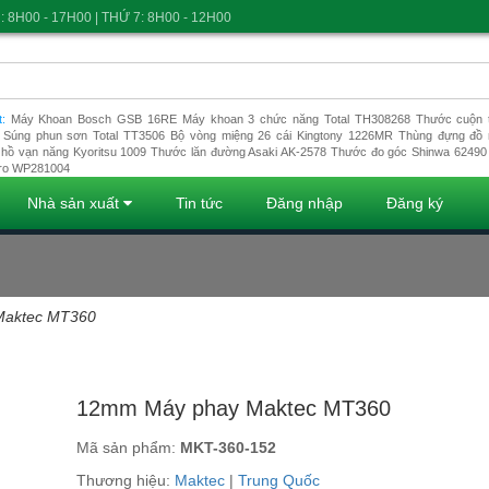
: 8H00 - 17H00 | THỨ 7: 8H00 - 12H00
t:
Máy Khoan Bosch GSB 16RE
Máy khoan 3 chức năng Total TH308268
Thước cuộn t
Súng phun sơn Total TT3506
Bộ vòng miệng 26 cái Kingtony 1226MR
Thùng đựng đồ 
hồ vạn năng Kyoritsu 1009
Thước lăn đường Asaki AK-2578
Thước đo góc Shinwa 62490
ro WP281004
Nhà sản xuất
Tin tức
Đăng nhập
Đăng ký
Maktec MT360
Đang tải dữ liệu
12mm Máy phay Maktec MT360
Mã sản phẩm:
MKT-360-152
Thương hiệu:
Maktec
|
Trung Quốc