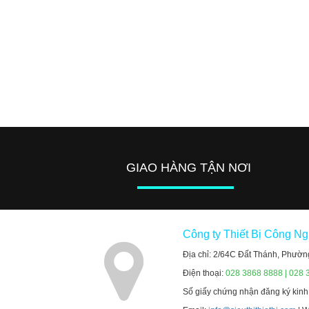
GIAO HÀNG TẬN NƠI
Công ty Thiết Bị Công N
Địa chỉ: 2/64C Đất Thánh, Phườn
Điện thoại:
028 3868 8888 | 028 
Số giấy chứng nhận đăng ký kin