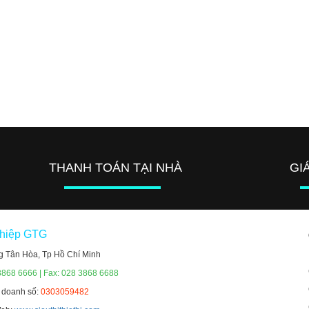
THANH TOÁN TẠI NHÀ
GI
ghiệp GTG
g Tân Hòa, Tp Hồ Chí Minh
3868 6666 | Fax: 028 3868 6688
h doanh số:
0303059482