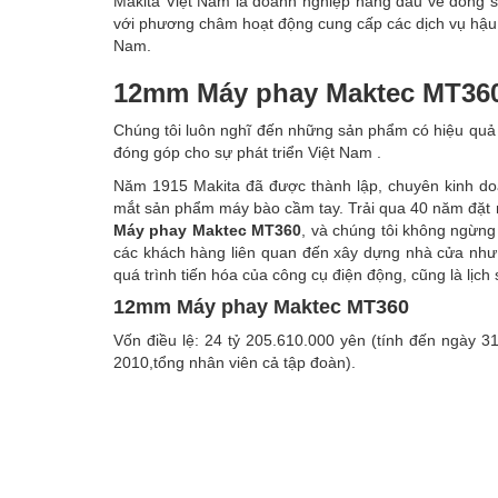
Makita Việt Nam là doanh nghiệp hàng đầu về dòng
với phương châm hoạt động cung cấp các dịch vụ hậu 
Nam.
12mm Máy phay Maktec MT36
Chúng tôi luôn nghĩ đến những sản phẩm có hiệu quả c
đóng góp cho sự phát triển Việt Nam .
Năm 1915 Makita đã được thành lập, chuyên kinh do
mắt sản phẩm máy bào cầm tay. Trải qua 40 năm đặt
Máy phay Maktec MT360
, và chúng tôi không ngừn
các khách hàng liên quan đến xây dựng nhà cửa nh
quá trình tiến hóa của công cụ điện động, cũng là lịch
12mm Máy phay Maktec MT360
Vốn điều lệ: 24 tỷ 205.610.000 yên (tính đến ngày 
2010,tổng nhân viên cả tập đoàn).