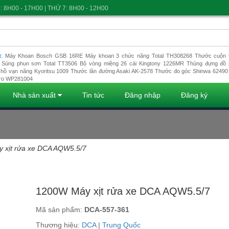
: 8H00 - 17H00 | THỨ 7: 8H00 - 12H00
t:
Máy Khoan Bosch GSB 16RE
Máy khoan 3 chức năng Total TH308268
Thước cuộn t
Súng phun sơn Total TT3506
Bộ vòng miệng 26 cái Kingtony 1226MR
Thùng đựng đồ 
hồ vạn năng Kyoritsu 1009
Thước lăn đường Asaki AK-2578
Thước đo góc Shinwa 62490
ro WP281004
Nhà sản xuất
Tin tức
Đăng nhập
Đăng ký
 xịt rửa xe DCA AQW5.5/7
Đang tải dữ liệu
1200W Máy xịt rửa xe DCA AQW5.5/7
Mã sản phẩm:
DCA-557-361
Thương hiệu:
DCA
|
Trung Quốc