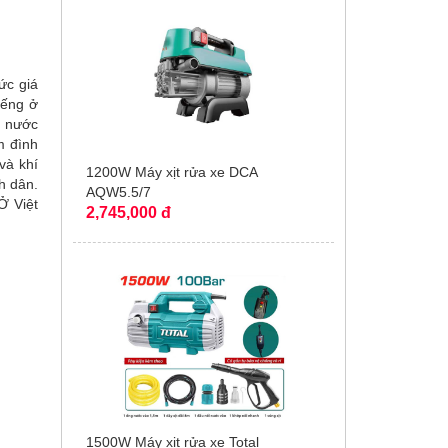
ức giá
iếng ở
ủ nước
m đình
và khí
1200W Máy xịt rửa xe DCA
h dân.
AQW5.5/7
Ở Việt
2,745,000 đ
1500W Máy xịt rửa xe Total