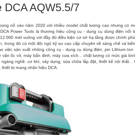
xe DCA AQW5.5/7
bùng nổ vào năm 2020 với nhiều model chất lượng cao nhưng có m
 DCA Power Tools là thương hiệu cộng cụ - dụng cụ dùng điện nổi t
112.000 mét vuông với đầy đủ điều kiện cơ sở hạ tầng được chính ph
, trong đó có một đội ngũ kỹ sư cao cấp chuyên về sáng chế và kiể
 việc sản xuất những công cụ - dụng cụ dùng điện, pin Lithium-Ion 
vặn ốc vít, máy bắn đinh, máy cưa xích... chất lượng có mức giá bìn
gàng nghề: cơ khí, xây dựng, sửa chữa lắp đặt, thiết kế nội thất... 
, thiết bị mang nhãn hiệu DCA.