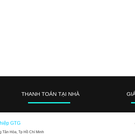
THANH TOÁN TẠI NHÀ
GI
ghiệp GTG
g Tân Hòa, Tp Hồ Chí Minh