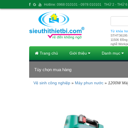
Hotline: 0968 010101 - 0978 010101
THỨ 2 - THỨ 6 
Từ khóa ho
STHT36195
11506
Đồng 
nghề Workp
Trang chủ
Giới thiệu
Danh mục
Tùy chọn mua hàng
Vệ sinh công nghiệp
»
Máy phun nước
»
1200W Máy