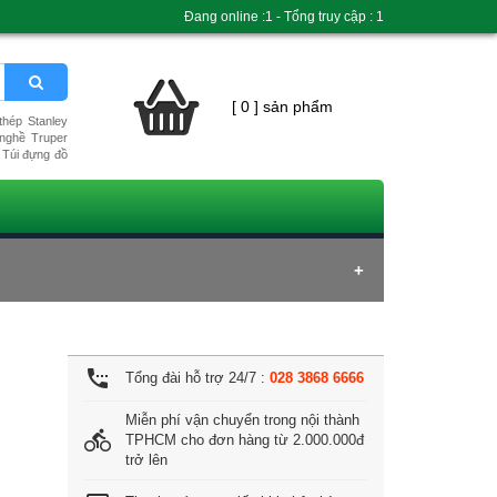
Đang online :1 - Tổng truy cập : 1
[ 0 ] sản phẩm
hép Stanley
nghề Truper
Túi đựng đồ
settings_phone
Tổng đài hỗ trợ 24/7 :
028 3868 6666
Miễn phí vận chuyển trong nội thành
directions_bike
TPHCM cho đơn hàng từ 2.000.000đ
trở lên