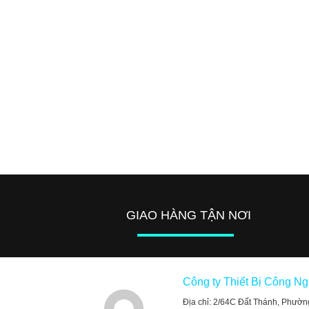
GIAO HÀNG TẬN NƠI
Công ty Thiết Bị Công N
Địa chỉ: 2/64C Đất Thánh, Phườn