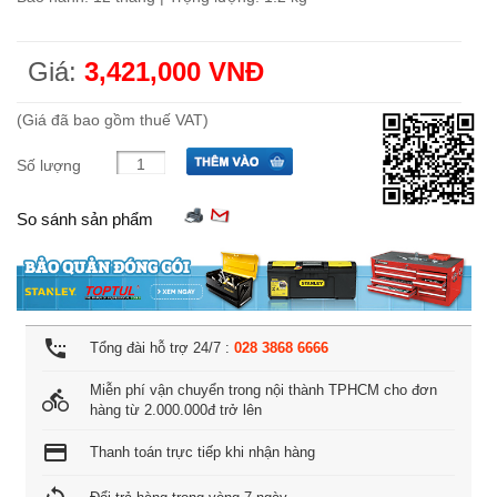
Giá:
3,421,000 VNĐ
(Giá đã bao gồm thuế VAT)
Số lượng
So sánh sản phẩm
settings_phone
Tổng đài hỗ trợ 24/7 :
028 3868 6666
Miễn phí vận chuyển trong nội thành TPHCM cho đơn
directions_bike
hàng từ 2.000.000đ trở lên
credit_card
Thanh toán trực tiếp khi nhận hàng