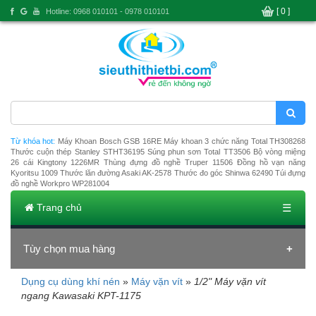
[ 0 ]
Hotline: 0968 010101 - 0978 010101
Từ khóa hot:
Máy Khoan Bosch GSB 16RE
Máy khoan 3 chức năng Total TH308268
Thước cuộn thép Stanley STHT36195
Súng phun sơn Total TT3506
Bộ vòng miệng
26 cái Kingtony 1226MR
Thùng đựng đồ nghề Truper 11506
Đồng hồ vạn năng
Kyoritsu 1009
Thước lăn đường Asaki AK-2578
Thước đo góc Shinwa 62490
Túi đựng
đồ nghề Workpro WP281004
Trang chủ
☰
Tùy chọn mua hàng
Dụng cụ dùng khí nén
»
Máy vặn vít
»
1/2" Máy vặn vít
Đang tải dữ liệu
ngang Kawasaki KPT-1175