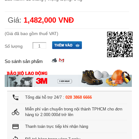
Giá:
1,482,000 VNĐ
(Giá đã bao gồm thuế VAT)
Số lượng
So sánh sản phẩm
settings_phone
Tổng đài hỗ trợ 24/7 :
028 3868 6666
Miễn phí vận chuyển trong nội thành TPHCM cho đơn
directions_bike
hàng từ 2.000.000đ trở lên
credit_card
Thanh toán trực tiếp khi nhận hàng