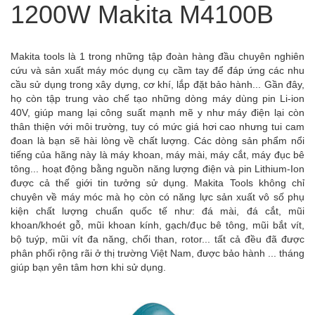
1200W Makita M4100B
Makita tools là 1 trong những tập đoàn hàng đầu chuyên nghiên
cứu và sản xuất máy móc dụng cụ cầm tay để đáp ứng các nhu
cầu sử dụng trong xây dựng, cơ khí, lắp đặt bảo hành... Gần đây,
họ còn tập trung vào chế tạo những dòng máy dùng pin Li-ion
40V, giúp mang lại công suất mạnh mẽ y như máy điện lại còn
thân thiện với môi trường, tuy có mức giá hơi cao nhưng tui cam
đoan là bạn sẽ hài lòng về chất lượng. Các dòng sản phẩm nổi
tiếng của hãng này là máy khoan, máy mài, máy cắt, máy đục bê
tông... hoạt động bằng nguồn năng lượng điện và pin Lithium-Ion
được cả thế giới tin tưởng sử dụng. Makita Tools không chỉ
chuyên về máy móc mà họ còn có năng lực sản xuất vô số phụ
kiện chất lượng chuẩn quốc tế như: đá mài, đá cắt, mũi
khoan/khoét gỗ, mũi khoan kính, gạch/đục bê tông, mũi bắt vít,
bộ tuýp, mũi vít đa năng, chổi than, rotor... tất cả đều đã được
phân phối rộng rãi ở thị trường Việt Nam, được bảo hành ... tháng
giúp bạn yên tâm hơn khi sử dụng.