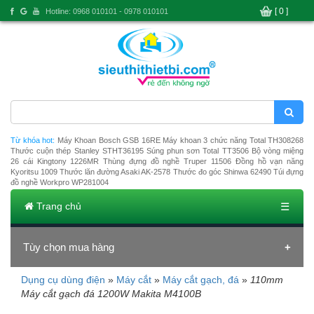
[ 0 ]
Hotline: 0968 010101 - 0978 010101
Từ khóa hot:
Máy Khoan Bosch GSB 16RE
Máy khoan 3 chức năng Total TH308268
Thước cuộn thép Stanley STHT36195
Súng phun sơn Total TT3506
Bộ vòng miệng
26 cái Kingtony 1226MR
Thùng đựng đồ nghề Truper 11506
Đồng hồ vạn năng
Kyoritsu 1009
Thước lăn đường Asaki AK-2578
Thước đo góc Shinwa 62490
Túi đựng
đồ nghề Workpro WP281004
Trang chủ
☰
Tùy chọn mua hàng
Dụng cụ dùng điện
»
Máy cắt
»
Máy cắt gạch, đá
»
110mm
Đang tải dữ liệu
Máy cắt gạch đá 1200W Makita M4100B