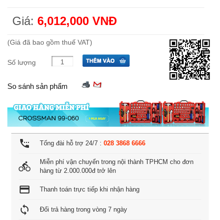
Giá:
6,012,000 VNĐ
(Giá đã bao gồm thuế VAT)
Số lượng
So sánh sản phẩm
settings_phone
Tổng đài hỗ trợ 24/7 :
028 3868 6666
Miễn phí vận chuyển trong nội thành TPHCM cho đơn
directions_bike
hàng từ 2.000.000đ trở lên
credit_card
Thanh toán trực tiếp khi nhận hàng
loop
Đổi trả hàng trong vòng 7 ngày