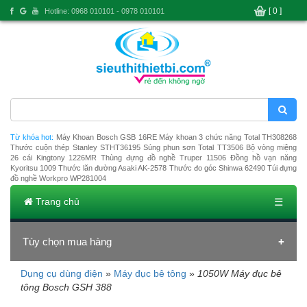
[ 0 ]
Hotline: 0968 010101 - 0978 010101
Từ khóa hot:
Máy Khoan Bosch GSB 16RE
Máy khoan 3 chức năng Total TH308268
Thước cuộn thép Stanley STHT36195
Súng phun sơn Total TT3506
Bộ vòng miệng
26 cái Kingtony 1226MR
Thùng đựng đồ nghề Truper 11506
Đồng hồ vạn năng
Kyoritsu 1009
Thước lăn đường Asaki AK-2578
Thước đo góc Shinwa 62490
Túi đựng
đồ nghề Workpro WP281004
Trang chủ
☰
Tùy chọn mua hàng
Dụng cụ dùng điện
»
Máy đục bê tông
»
1050W Máy đục bê
Đang tải dữ liệu
tông Bosch GSH 388