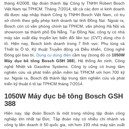
tháng 4/2008, tập đoàn thành lập Công ty TNHH Robert Bosch
Việt Nam tại TPHCM. Tháng 7/2014, tất cả các đơn vị kinh doanh
đã được sáp nhập thành Công ty TNHH Bosch Việt Nam, có trụ
sở chính theo giấy phép kinh doanh tại tỉnh Đồng Nai. Ngoài ra,
Bosch còn có văn phòng chính tại TPHCM, văn phòng Hà Nội và
showroom tại thành phố Đà Nẵng. Tại Đồng Nai, công ty có nhà
máy sản xuất dây truyền lực biến đổi liên tục (CVT) dùng cho ô
tô. Hiện nay, Bosch kinh doanh trong 7 lĩnh vực: Phụ tùng và
Thiết bị Ô tô, Kỹ thuật Truyền động và Điều khiển, Công nghệ
Đóng gói bao bì,
Dụng cụ dùng điện
cầm tay (trong đó có
1050W
Máy đục bê tông Bosch GSH 388
), Hệ thống An ninh, Công
nghệ Nhiệt và Gasoline Systems. Công ty cũng có trung tâm
nghiên cứu và phát triển phần mềm tại TPHCM với hơn 700 kỹ
sư. Ngoài ra, Bosch đã thành lập trung tâm nghiên cứu và phát
triển kỹ thuật ô tô tại TPHCM tháng 7/2014.
1050W Máy đục bê tông Bosch GSH
388
Hiện nay, tập đoàn Bosch là một trong những tập đoàn công
nghiệp lớn nhất tại Đức. Tập đoàn này có nhiều chi nhánh và
công ty liên doanh ở 50 quốc gia, với hơn 193 nhà máy sản xuất