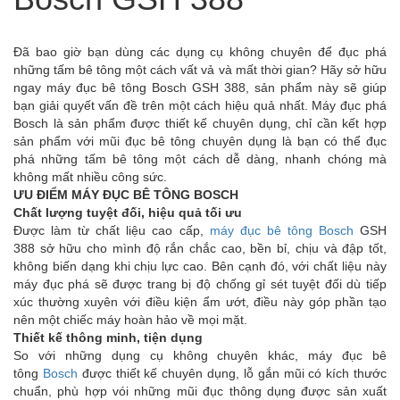
Đã bao giờ bạn dùng các dụng cụ không chuyên để đục phá
những tấm bê tông một cách vất vả và mất thời gian? Hãy sở hữu
ngay máy đục bê tông Bosch GSH 388
, sản phẩm này sẽ giúp
bạn giải quyết vấn đề trên một cách hiệu quả nhất. Máy đục phá
Bosch là sản phẩm được thiết kế chuyên dụng, chỉ cần kết hợp
sản phẩm với mũi đục bê tông chuyên dụng là bạn có thể đục
phá những tấm bê tông một cách dễ dàng, nhanh chóng mà
không mất nhiều công sức.
ƯU ĐIỂM MÁY ĐỤC BÊ TÔNG BOSCH
Chất lượng tuyệt đối, hiệu quả tối ưu
Được làm từ chất liệu cao cấp,
máy đục bê tông Bosch
GSH
388
sở hữu cho mình độ rắn chắc cao, bền bỉ, chịu và đập tốt,
không biến dạng khi chịu lực cao. Bên cạnh đó, với chất liệu này
máy đục phá sẽ được trang bị độ chống gỉ sét tuyệt đối dù tiếp
xúc thường xuyên với điều kiện ẩm ướt, điều này góp phần tạo
nên một chiếc máy hoàn hảo về mọi mặt.
Thiết kế thông minh, tiện dụng
So với những dụng cụ không chuyên khác, máy đục bê
tông
Bosch
được thiết kế chuyên dụng, lỗ gắn mũi có kích thước
chuẩn, phù hợp vói những mũi đục thông dụng được sản xuất