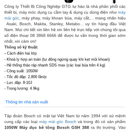
Công ty Thiết Bị Công Nghiệp GTG tự hào là nhà phân phối các
thiết bị, máy móc dụng cụ cầm tay & dụng cụ dùng điện như
máy
mài góc
, máy phay, máy khoan búa, máy cắt,... mang nhãn hiệu
Asaki, Bosch, Makita, Stanley, Metabo... uy tín hàng đầu Việt
Nam. Mọi chi tiết xin liên hệ xin liên hệ trực tiếp với chúng tôi qua
số điện thoại 08 3868 6666 để được tư vấn trong thời gian sớm
nhất, xin cảm ơn!
Thông số kỹ thuật:
-
Cách điện hai lớp
-
Khoá ly hợp an toàn (tự động ngừng quay khi kẹt mũi khoan)
- H
ệ thống tháo ráp nhanh SDS max
(các loại búa trên 4 kg)
-
Công suấ
t
: 1050W
-
Tốc độ đậ
p
: 2,800 lần/p
-
Lực đậ
p
: 8-10J
-
Trọng lượn
g
: 4.9kg
Thông tin nhà sản xuất
Tập đoàn Bosch có mặt tại Việt Nam từ năm 1994 với sứ mệnh
cung cấp các loại
máy mài góc Bosch
và trong đó có sản phẩm
1050W Máy đục bê tông Bosch GSH 388
ra thị trường. Vào