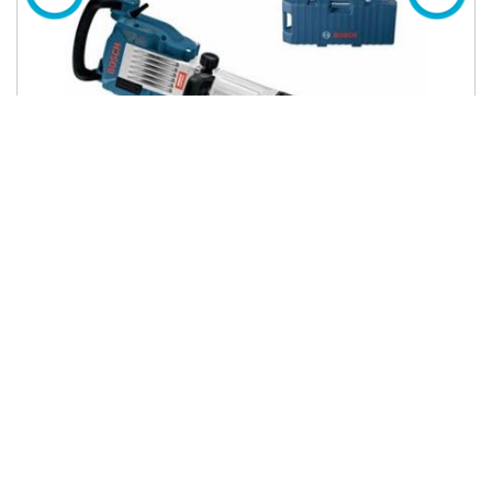
30mm Máy đục bê tông 1750W Bosch GSH16-30
23,325,000 đ