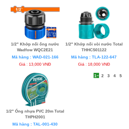
1/2" Khớp nối ống nước
1/2" Khớp nối vòi nước Total
Wadfow WQC2E21
THHCS01122
Mã hàng : WAD-021-166
Mã hàng : TLA-122-647
Giá : 13,000 VNĐ
Giá : 18,000 VNĐ
1
2
3
4
5
1/2" Ống nhựa PVC 20m Total
THPH2001
Mã hàng : TAL-001-430