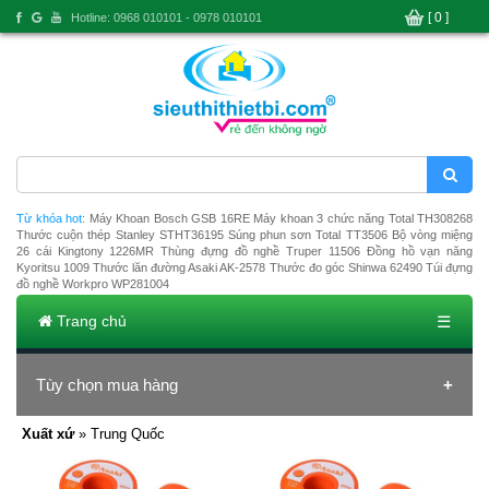
[ 0 ]
Hotline: 0968 010101 - 0978 010101
Từ khóa hot:
Máy Khoan Bosch GSB 16RE
Máy khoan 3 chức năng Total TH308268
Thước cuộn thép Stanley STHT36195
Súng phun sơn Total TT3506
Bộ vòng miệng
26 cái Kingtony 1226MR
Thùng đựng đồ nghề Truper 11506
Đồng hồ vạn năng
Kyoritsu 1009
Thước lăn đường Asaki AK-2578
Thước đo góc Shinwa 62490
Túi đựng
đồ nghề Workpro WP281004
Trang chủ
☰
Tùy chọn mua hàng
Xuất xứ
» Trung Quốc
Ðang tải dũ liệu ...