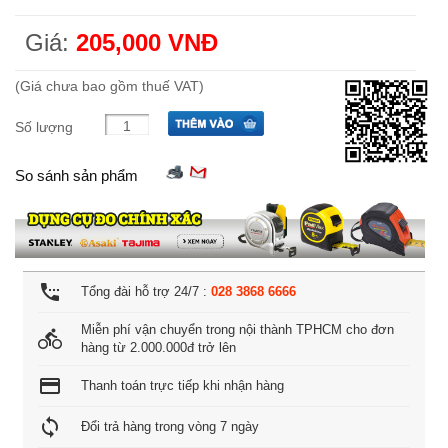
Giá:
205,000 VNĐ
(Giá chưa bao gồm thuế VAT)
Số lượng
So sánh sản phẩm
settings_phone
Tổng đài hỗ trợ 24/7 :
028 3868 6666
Miễn phí vận chuyển trong nội thành TPHCM cho đơn
directions_bike
hàng từ 2.000.000đ trở lên
credit_card
Thanh toán trực tiếp khi nhận hàng
loop
Đổi trả hàng trong vòng 7 ngày