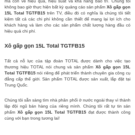
mà còn về hiệu quả, hiệu suất và khả năng bảo trì. Chúng tôi
không bao giờ thực hiện bất kỳ quảng cáo sản phẩm
Xô gấp gọn
15L Total TGTFB15
trên TV, điều đó có nghĩa là chúng tôi tiết
kiệm tất cả các chi phí không cần thiết để mang lại lợi ích cho
khách hàng và làm cho các sản phẩm chất lượng hàng đầu có
hiệu quả chi phí.
Xô gấp gọn 15L Total TGTFB15
Tất cả nỗ lực của tập đoàn TOTAL được dành cho việc tạo
thương hiệu TOTAL nói chung và sản phẩm
Xô gấp gọn 15L
Total TGTFB15
nói riêng để phát triển thành chuyên gia công cụ
đẳng cấp thế giới. Sản phẩm TOTAL được sản xuất, lắp đặt tại
Trung Quốc.
Chúng tôi sẵn sàng tìm nhà phân phối ở nước ngoài thay vì thành
lập đội ngũ bán hàng của riêng mình. Chúng tôi rất tự tin sản
phẩm
Xô gấp gọn 15L Total TGTFB15
đạt được thành công
cùng với bạn trong tương lai!