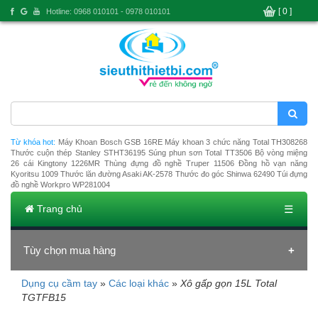
[ 0 ]
Hotline: 0968 010101 - 0978 010101
Từ khóa hot:
Máy Khoan Bosch GSB 16RE
Máy khoan 3 chức năng Total TH308268
Thước cuộn thép Stanley STHT36195
Súng phun sơn Total TT3506
Bộ vòng miệng
26 cái Kingtony 1226MR
Thùng đựng đồ nghề Truper 11506
Đồng hồ vạn năng
Kyoritsu 1009
Thước lăn đường Asaki AK-2578
Thước đo góc Shinwa 62490
Túi đựng
đồ nghề Workpro WP281004
Trang chủ
☰
Tùy chọn mua hàng
Dụng cụ cầm tay
»
Các loại khác
»
Xô gấp gọn 15L Total
Đang tải dữ liệu
TGTFB15