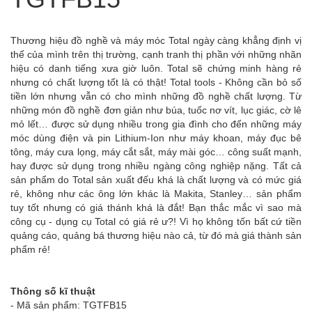
Thương hiệu đồ nghề và máy móc Total ngày càng khẳng định vị
thế của mình trên thị trường, cạnh tranh thị phần với những nhãn
hiệu có danh tiếng xưa giờ luôn. Total sẽ chứng minh hàng rẻ
nhưng có chất lượng tốt là có thật! Total tools - Không cần bỏ số
tiền lớn nhưng vẫn có cho mình những đồ nghề chất lượng. Từ
những món đồ nghề đơn giản như búa, tuốc nơ vít, lục giác, cờ lê
mỏ lết… được sử dụng nhiều trong gia đình cho đến những máy
móc dùng điện và pin Lithium-Ion như máy khoan, máy đục bê
tông, máy cưa lọng, máy cắt sắt, máy mài góc… công suất mạnh,
hay được sử dụng trong nhiều ngàng công nghiệp nặng. Tất cả
sản phẩm do Total sản xuất đếu khá là chất lượng và có mức giá
rẻ, không như các ông lớn khác là Makita, Stanley… sản phẩm
tuy tốt nhưng có giá thánh khá là đắt! Bạn thắc mắc vì sao mà
công cụ - dụng cụ Total có giá rẻ ư?! Vì họ không tốn bất cứ tiền
quảng cáo, quảng bá thương hiệu nào cả, từ đó mà giá thành sản
phẩm rẻ!
Thông số kĩ thuật
- Mã sản phẩm: TGTFB15