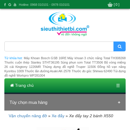
[ 0 ]
Hotline: 0968 010101 - 0978 010101
Từ khóa hot:
Máy Khoan Bosch GSB 16RE
Máy khoan 3 chức năng Total TH308268
Thước cuộn thép Stanley STHT36195
Súng phun sơn Total TT3506
Bộ vòng miệng
26 cái Kingtony 1226MR
Thùng đựng đồ nghề Truper 11506
Đồng hồ vạn năng
Kyoritsu 1009
Thước lăn đường Asaki AK-2578
Thước đo góc Shinwa 62490
Túi đựng
đồ nghề Workpro WP281004
Trang chủ
☰
Tùy chọn mua hàng
Vận chuyển nâng đỡ
»
Xe đẩy
»
Xe đẩy tay 2 bánh X550
Đang tải dữ liệu