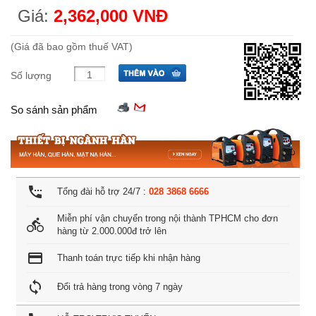
Giá:
2,362,000 VNĐ
(Giá đã bao gồm thuế VAT)
Số lượng
So sánh sản phẩm
settings_phone
Tổng đài hỗ trợ 24/7 :
028 3868 6666
Miễn phí vận chuyển trong nội thành TPHCM cho đơn
directions_bike
hàng từ 2.000.000đ trở lên
credit_card
Thanh toán trực tiếp khi nhận hàng
loop
Đổi trả hàng trong vòng 7 ngày