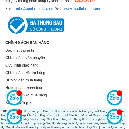
Số giấy chứng nhận đăng ký kinh doanh số:
0303059482
Email:
info@sieuthithietbi.com
| Web:
www.sieuthithietbi.com
CHÍNH SÁCH BÁN HÀNG
Bảo mật thông tin
Chính sách vận chuyển
Quy trình giao hàng
Chính sách đổi trả hàng
Hướng dẫn mua hàng
Hướng dẫn thanh toán
Các hình thức mua hàng
Sơ đồ đường đi
TOP TÌM KIẾM:
Chìa lục giác
Búa rìu
Cảo
Cờ lê mỏ lếch
Dụng cụ cắt
Dụng cụ dùng pin
Dụng cụ tổng hợp
Êtô
Kiềm
Ống đếu
Tuốt nơ vít
Máy bào
Máy cắt
Máy chà nhám
Máy cưa
Máy đánh bóng
Máy đục bê tông
Máy khoan
Máy mài
Súng thổi hơi nóng
Ampe kìm
Đo điện
trở cách điện
Đồng hồ vạn năng
Máy đo khoảng cách
Dụng cụ cân bằng laser
Máy đo nhiệt
độ
Máy đo độ ẩm
Thước kẹp caliper
Thước panme
Bình chữa cháy
Nón | mặt nạ
Quạt công