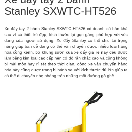
Stanley SXWTC-HT526
Xe đẩy tay 2 bánh Stanley SXWTC-HT526 có doanh số bán khá
cao vì có thiết kế đẹp, kích thước lại gọn gàng phù hợp với vóc
dáng của người sử dụng. Xe đẩy Stanley có thể chịu tải trọng
nặng giúp bạn dễ dàng có thể vận chuyển được nhiều loại hàng
hóa cồng kềnh, bộ khung sườn của xe đẩy giá rẻ này đều được
làm bằng kim loại cao cấp nên có độ rắn chắc cao và cũng không
bị mài mòn hay rỉ sét theo thời gian, dòng xe vận chuyển hàng
hóa này cũng được trang bị bánh xe với kích thước đủ lớn giúp ta
có thể di chuyển nhẹ nhàng trên những mặt đường gồ ghề.