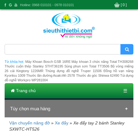
[ 0 ]
Hotline: 0968 010101 - 0978 010101
Từ khóa hot:
Máy Khoan Bosch GSB 16RE
Máy khoan 3 chức năng Total TH308268
Thước cuộn thép Stanley STHT36195
Súng phun sơn Total TT3506
Bộ vòng miệng
26 cái Kingtony 1226MR
Thùng đựng đồ nghề Truper 11506
Đồng hồ vạn năng
Kyoritsu 1009
Thước lăn đường Asaki AK-2578
Thước đo góc Shinwa 62490
Túi đựng
đồ nghề Workpro WP281004
Trang chủ
☰
Tùy chọn mua hàng
Vận chuyển nâng đỡ
»
Xe đẩy
»
Xe đẩy tay 2 bánh Stanley
Đang tải dữ liệu
SXWTC-HT526