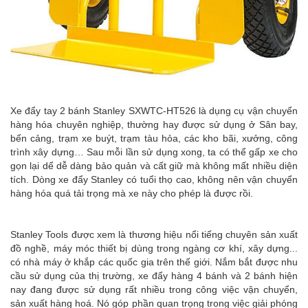
Xe đẩy tay 2 bánh Stanley SXWTC-HT526 là dụng cụ vận chuyển
hàng hóa chuyên nghiệp, thường hay được sử dụng ở Sân bay,
bến cảng, trạm xe buýt, trạm tàu hỏa, các kho bãi, xưởng, công
trình xây dựng… Sau mỗi lần sử dụng xong, ta có thể gấp xe cho
gọn lại dể dễ dàng bảo quản và cất giữ mà không mất nhiều diện
tích. Dòng xe đẩy Stanley có tuổi thọ cao, không nên vận chuyển
hàng hóa quá tải trọng mà xe này cho phép là được rồi.
Stanley Tools được xem là thương hiệu nổi tiếng chuyên sản xuất
đồ nghề, máy móc thiết bị dùng trong ngàng cơ khí, xây dựng...
có nhà máy ở khắp các quốc gia trên thế giới. Nắm bắt được nhu
cầu sử dụng của thị trường, xe đẩy hàng 4 bánh và 2 bánh hiện
nay đang được sử dụng rất nhiều trong công việc vận chuyển,
sản xuất hàng hoá. Nó góp phần quan trọng trong việc giải phóng