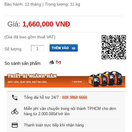
Bảo hành: 12 tháng | Trọng lượng: 11 kg
Giá:
1,660,000 VNĐ
(Giá đã bao gồm thuế VAT)
Số lượng
So sánh sản phẩm
settings_phone
Tổng đài hỗ trợ 24/7 :
028 3868 6666
Miễn phí vận chuyển trong nội thành TPHCM cho đơn
directions_bike
hàng từ 2.000.000đ trở lên
credit_card
Thanh toán trực tiếp khi nhận hàng