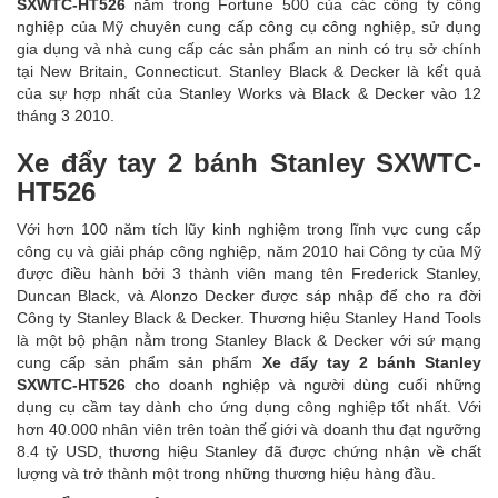
SXWTC-HT526
nằm trong Fortune 500 của các công ty công
nghiệp của Mỹ chuyên cung cấp công cụ công nghiệp, sử dụng
gia dụng và nhà cung cấp các sản phẩm an ninh có trụ sở chính
tại New Britain, Connecticut. Stanley Black & Decker là kết quả
của sự hợp nhất của Stanley Works và Black & Decker vào 12
tháng 3 2010.
Xe đẩy tay 2 bánh Stanley SXWTC-
HT526
Với hơn 100 năm tích lũy kinh nghiệm trong lĩnh vực cung cấp
công cụ và giải pháp công nghiệp, năm 2010 hai Công ty của Mỹ
được điều hành bởi 3 thành viên mang tên Frederick Stanley,
Duncan Black, và Alonzo Decker được sáp nhập để cho ra đời
Công ty Stanley Black & Decker. Thương hiệu Stanley Hand Tools
là một bộ phận nằm trong Stanley Black & Decker với sứ mạng
cung cấp sản phẩm sản phẩm
Xe đẩy tay 2 bánh Stanley
SXWTC-HT526
cho doanh nghiệp và người dùng cuối những
dụng cụ cầm tay dành cho ứng dụng công nghiệp tốt nhất. Với
hơn 40.000 nhân viên trên toàn thế giới và doanh thu đạt ngưỡng
8.4 tỷ USD, thương hiệu Stanley đã được chứng nhận về chất
lượng và trở thành một trong những thương hiệu hàng đầu.